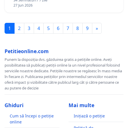
34 Semnături / 7 zile
27 Jun 2026
1
2
3
4
5
6
7
8
9
»
Petitieonline.com
Punem la dispoziția dvs. găzduirea gratis a petițiile online. Aveți
posibilitatea să publicați petiții online la un nivel profesional folosind
serviciile noastre dedicate. Petițiile noastre se regăsesc în mass media
în fiecare zi. Publicarea petițiilor prin intermediul serviciilor noastre
oferă impact și vizibilitate către publicul larg cât și către persoane ce
au putere de decizie
Ghiduri
Mai multe
Cum să începi o petiție
Inițiază o petiție
online
Politică de