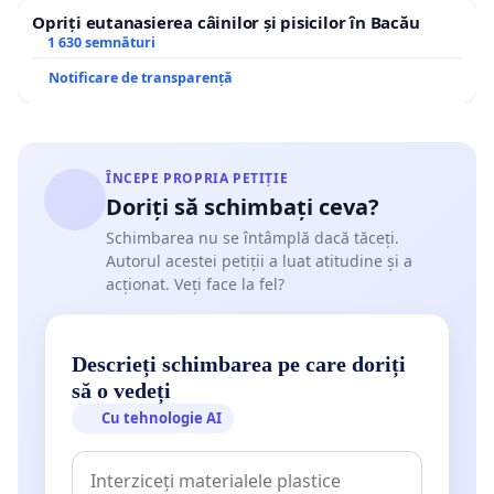
Opriți eutanasierea câinilor și pisicilor în Bacău
1 630 semnături
Notificare de transparență
ÎNCEPE PROPRIA PETIȚIE
Doriți să schimbați ceva?
Schimbarea nu se întâmplă dacă tăceți.
Autorul acestei petiții a luat atitudine și a
acționat. Veți face la fel?
Descrieți schimbarea pe care doriți
să o vedeți
Cu tehnologie AI