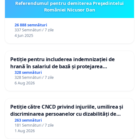
Referendumul pentru demiterea Preşedintelui
României Nicusor Dan
26 888 semnături
337 Semnături / 7 zile
4 Jun 2025
Petiție pentru includerea indemnizației de
hrană în salariul de bază și protejarea
gradațiilor de vechime pentru asistenții
328 semnături
328 Semnături / 7 zile
personali
6 Aug 2026
Petiție către CNCD privind injuriile, umilirea și
discriminarea persoanelor cu dizabilități de
către utilizatorul TikTok „Gorici”
263 semnături
181 Semnături / 7 zile
1 Aug 2026