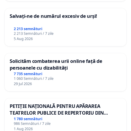
Salvați-ne de numărul excesiv de urși!
2 213 semnături
2 213 Semnături / 7 zile
5 Aug 2026
Solicităm combaterea urii online față de
persoanele cu dizabilități
7 735 semnături
1 060 Semnături / 7 zile
29 Jul 2026
PETIȚIE NAȚIONALĂ PENTRU APĂRAREA
TEATRELOR PUBLICE DE REPERTORIU DIN
ROMÂNIA
1 780 semnături
986 Semnături / 7 zile
1 Aug 2026