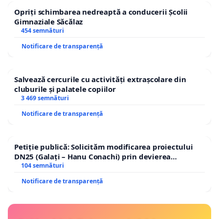
Opriți schimbarea nedreaptă a conducerii Școlii
Gimnaziale Săcălaz
454 semnături
Notificare de transparență
Salvează cercurile cu activități extrașcolare din
cluburile și palatele copiilor
3 469 semnături
Notificare de transparență
Petiție publică: Solicităm modificarea proiectului
DN25 (Galați – Hanu Conachi) prin devierea
traseului în afara localităților!
104 semnături
Notificare de transparență