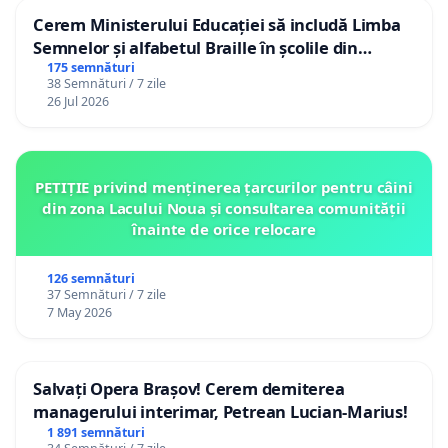
Cerem Ministerului Educației să includă Limba
Semnelor și alfabetul Braille în școlile din
Republica Moldova!
175 semnături
38 Semnături / 7 zile
26 Jul 2026
PETIȚIE privind menținerea țarcurilor pentru câini
din zona Lacului Noua și consultarea comunității
înainte de orice relocare
126 semnături
37 Semnături / 7 zile
7 May 2026
Salvați Opera Brașov! Cerem demiterea
managerului interimar, Petrean Lucian-Marius!
1 891 semnături