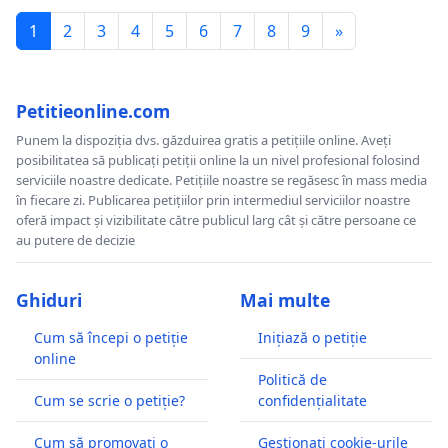
1
2
3
4
5
6
7
8
9
»
Petitieonline.com
Punem la dispoziția dvs. găzduirea gratis a petițiile online. Aveți
posibilitatea să publicați petiții online la un nivel profesional folosind
serviciile noastre dedicate. Petițiile noastre se regăsesc în mass media
în fiecare zi. Publicarea petițiilor prin intermediul serviciilor noastre
oferă impact și vizibilitate către publicul larg cât și către persoane ce
au putere de decizie
Ghiduri
Mai multe
Cum să începi o petiție
Inițiază o petiție
online
Politică de
Cum se scrie o petiție?
confidențialitate
Cum să promovați o
Gestionați cookie-urile