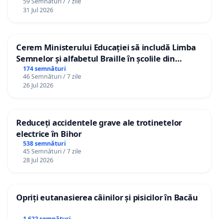
59 Semnături / 7 zile
31 Jul 2026
Cerem Ministerului Educației să includă Limba
Semnelor și alfabetul Braille în școlile din
Republica Moldova!
174 semnături
46 Semnături / 7 zile
26 Jul 2026
Reduceți accidentele grave ale trotinetelor
electrice în Bihor
538 semnături
45 Semnături / 7 zile
28 Jul 2026
Opriți eutanasierea câinilor și pisicilor în Bacău
1 622 semnături