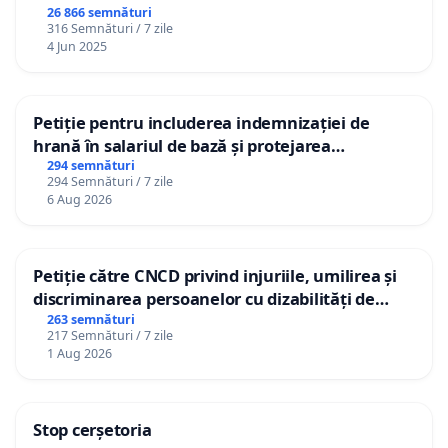
26 866 semnături
316 Semnături / 7 zile
4 Jun 2025
Petiție pentru includerea indemnizației de
hrană în salariul de bază și protejarea
gradațiilor de vechime pentru asistenții
294 semnături
294 Semnături / 7 zile
personali
6 Aug 2026
Petiție către CNCD privind injuriile, umilirea și
discriminarea persoanelor cu dizabilități de
către utilizatorul TikTok „Gorici”
263 semnături
217 Semnături / 7 zile
1 Aug 2026
Stop cerșetoria