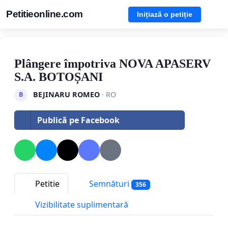
Petitieonline.com
Inițiază o petiție
Plângere împotriva NOVA APASERV
S.A. BOTOȘANI
BEJINARU ROMEO
· RO
B
Publică pe Facebook
Petitie
Semnături
356
Vizibilitate suplimentară