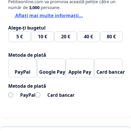
Petitieonline.com va promova această petiție către un
număr de
3,000
persoane.
Aflați mai multe informații...
Alege-ți bugetul
5 €
10 €
20 €
40 €
80 €
Metoda de plată
PayPal
Google Pay
Apple Pay
Card bancar
Metoda de plată
PayPal
Card bancar