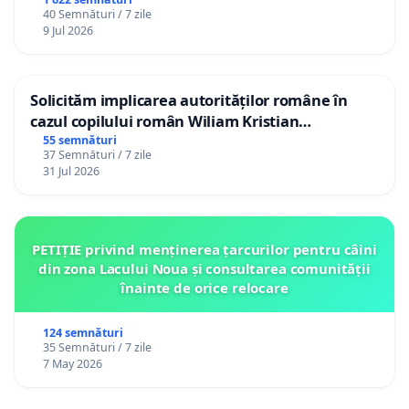
40 Semnături / 7 zile
9 Jul 2026
Solicităm implicarea autorităților române în
cazul copilului român Wiliam Kristian
Gheorghe, aflat în plasament în Danemarca de
55 semnături
37 Semnături / 7 zile
12 ani
31 Jul 2026
PETIȚIE privind menținerea țarcurilor pentru câini
din zona Lacului Noua și consultarea comunității
înainte de orice relocare
124 semnături
35 Semnături / 7 zile
7 May 2026