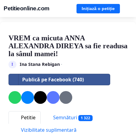
Petitieonline.com
Inițiază o petiție
VREM ca micuta ANNA
ALEXANDRA DIREYA sa fie readusa
la sânul mamei!
Ina Stana Rebigan
·
I
Publică pe Facebook (740)
Petitie
Semnături
1 322
Vizibilitate suplimentară