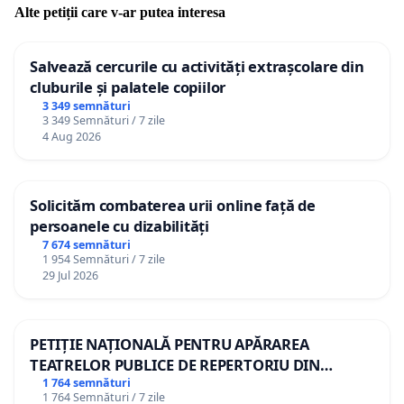
Alte petiții care v-ar putea interesa
Salvează cercurile cu activități extrașcolare din
cluburile și palatele copiilor
3 349 semnături
3 349 Semnături / 7 zile
4 Aug 2026
Solicităm combaterea urii online față de
persoanele cu dizabilități
7 674 semnături
1 954 Semnături / 7 zile
29 Jul 2026
PETIȚIE NAȚIONALĂ PENTRU APĂRAREA
TEATRELOR PUBLICE DE REPERTORIU DIN
ROMÂNIA
1 764 semnături
1 764 Semnături / 7 zile