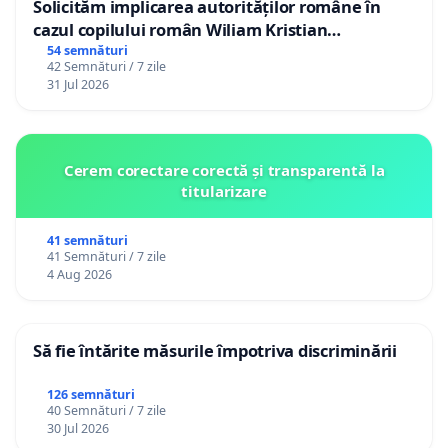
Solicităm implicarea autorităților române în
cazul copilului român Wiliam Kristian
Gheorghe, aflat în plasament în Danemarca de
54 semnături
42 Semnături / 7 zile
12 ani
31 Jul 2026
Cerem corectare corectă și transparentă la
titularizare
41 semnături
41 Semnături / 7 zile
4 Aug 2026
Să fie întărite măsurile împotriva discriminării
126 semnături
40 Semnături / 7 zile
30 Jul 2026