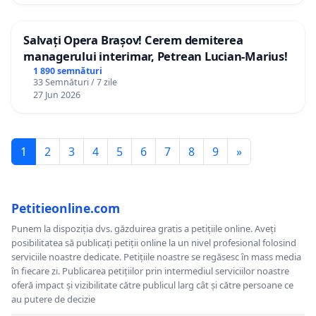
Salvați Opera Brașov! Cerem demiterea
managerului interimar, Petrean Lucian-Marius!
1 890 semnături
33 Semnături / 7 zile
27 Jun 2026
1
2
3
4
5
6
7
8
9
»
Petitieonline.com
Punem la dispoziția dvs. găzduirea gratis a petițiile online. Aveți
posibilitatea să publicați petiții online la un nivel profesional folosind
serviciile noastre dedicate. Petițiile noastre se regăsesc în mass media
în fiecare zi. Publicarea petițiilor prin intermediul serviciilor noastre
oferă impact și vizibilitate către publicul larg cât și către persoane ce
au putere de decizie