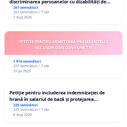
discriminarea persoanelor cu dizabilități de
către utilizatorul TikTok „Gorici”
261 semnături
261 Semnături / 7 zile
1 Aug 2026
PETIȚIE PENTRU DEMITEREA PREȘEDINTELUI
NICUȘOR DAN DIN FUNCȚIE
1 914 semnături
257 Semnături / 7 zile
31 Jul 2025
Petiție pentru includerea indemnizației de
hrană în salariul de bază și protejarea
gradațiilor de vechime pentru asistenții
225 semnături
225 Semnături / 7 zile
personali
6 Aug 2026