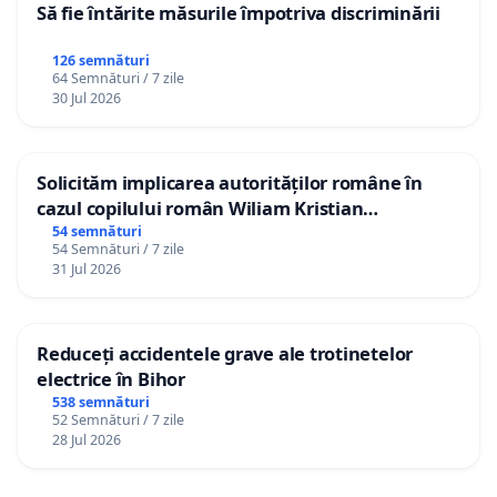
Să fie întărite măsurile împotriva discriminării
126 semnături
64 Semnături / 7 zile
30 Jul 2026
Solicităm implicarea autorităților române în
cazul copilului român Wiliam Kristian
Gheorghe, aflat în plasament în Danemarca de
54 semnături
54 Semnături / 7 zile
12 ani
31 Jul 2026
Reduceți accidentele grave ale trotinetelor
electrice în Bihor
538 semnături
52 Semnături / 7 zile
28 Jul 2026