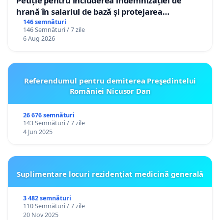
Petiție pentru includerea indemnizației de
hrană în salariul de bază și protejarea
gradațiilor de vechime pentru asistenții
146 semnături
146 Semnături / 7 zile
personali
6 Aug 2026
Referendumul pentru demiterea Preşedintelui
României Nicusor Dan
26 676 semnături
143 Semnături / 7 zile
4 Jun 2025
Suplimentare locuri rezidențiat medicină generală
3 482 semnături
110 Semnături / 7 zile
20 Nov 2025