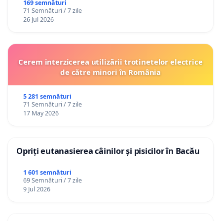
Republica Moldova!
169 semnături
71 Semnături / 7 zile
26 Jul 2026
Cerem interzicerea utilizării trotinetelor electrice
de către minori în România
5 281 semnături
71 Semnături / 7 zile
17 May 2026
Opriți eutanasierea câinilor și pisicilor în Bacău
1 601 semnături
69 Semnături / 7 zile
9 Jul 2026