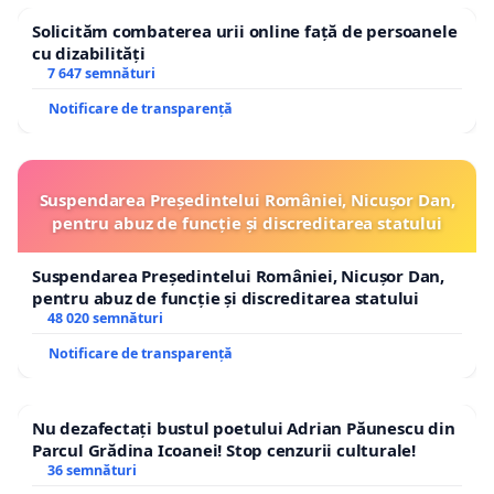
Solicităm combaterea urii online față de persoanele
Semnează petiția și împarte-o prietenilor și
cu dizabilități
7 647 semnături
colegilor tăi!
Notificare de transparență
Suspendarea Președintelui României, Nicușor Dan,
pentru abuz de funcție și discreditarea statului
Suspendarea Președintelui României, Nicușor Dan,
pentru abuz de funcție și discreditarea statului
48 020 semnături
Notificare de transparență
Nu dezafectați bustul poetului Adrian Păunescu din
Parcul Grădina Icoanei! Stop cenzurii culturale!
36 semnături