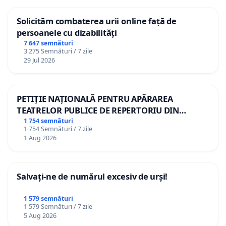
Solicităm combaterea urii online față de
persoanele cu dizabilități
7 647 semnături
3 275 Semnături / 7 zile
29 Jul 2026
PETIȚIE NAȚIONALĂ PENTRU APĂRAREA
TEATRELOR PUBLICE DE REPERTORIU DIN
ROMÂNIA
1 754 semnături
1 754 Semnături / 7 zile
1 Aug 2026
Salvați-ne de numărul excesiv de urși!
1 579 semnături
1 579 Semnături / 7 zile
5 Aug 2026