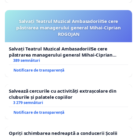
Salvați Teatrul Muzical Ambasadorii!Se cere
păstrarea managerului general Mihai-Ciprian
ROGOJAN
Salvați Teatrul Muzical Ambasadorii!Se cere
păstrarea managerului general Mihai-Ciprian
ROGOJAN
389 semnături
Notificare de transparență
Salvează cercurile cu activități extrașcolare din
cluburile și palatele copiilor
3 279 semnături
Notificare de transparență
Opriți schimbarea nedreaptă a conducerii Școlii