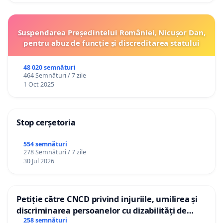
Suspendarea Președintelui României, Nicușor Dan,
pentru abuz de funcție și discreditarea statului
48 020 semnături
464 Semnături / 7 zile
1 Oct 2025
Stop cerșetoria
554 semnături
278 Semnături / 7 zile
30 Jul 2026
Petiție către CNCD privind injuriile, umilirea și
discriminarea persoanelor cu dizabilități de
către utilizatorul TikTok „Gorici”
258 semnături