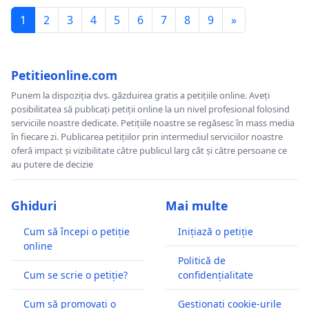
1
2
3
4
5
6
7
8
9
»
Petitieonline.com
Punem la dispoziția dvs. găzduirea gratis a petițiile online. Aveți
posibilitatea să publicați petiții online la un nivel profesional folosind
serviciile noastre dedicate. Petițiile noastre se regăsesc în mass media
în fiecare zi. Publicarea petițiilor prin intermediul serviciilor noastre
oferă impact și vizibilitate către publicul larg cât și către persoane ce
au putere de decizie
Ghiduri
Mai multe
Cum să începi o petiție
Inițiază o petiție
online
Politică de
Cum se scrie o petiție?
confidențialitate
Cum să promovați o
Gestionați cookie-urile