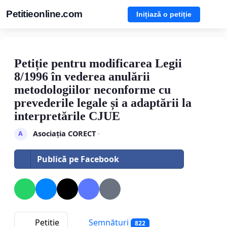
Petitieonline.com
Inițiază o petiție
Petiție pentru modificarea Legii
8/1996 în vederea anulării
metodologiilor neconforme cu
prevederile legale și a adaptării la
interpretările CJUE
Asociația CORECT
·
A
Publică pe Facebook
Petitie
Semnături
822