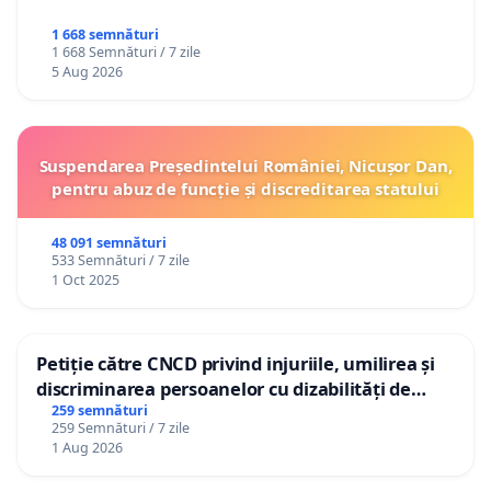
1 668 semnături
1 668 Semnături / 7 zile
5 Aug 2026
Suspendarea Președintelui României, Nicușor Dan,
pentru abuz de funcție și discreditarea statului
48 091 semnături
533 Semnături / 7 zile
1 Oct 2025
Petiție către CNCD privind injuriile, umilirea și
discriminarea persoanelor cu dizabilități de
către utilizatorul TikTok „Gorici”
259 semnături
259 Semnături / 7 zile
1 Aug 2026