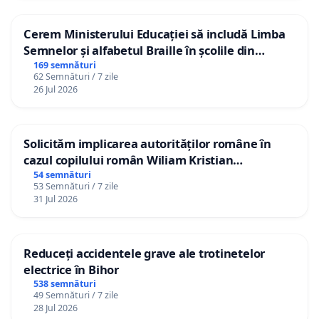
Cerem Ministerului Educației să includă Limba
Semnelor și alfabetul Braille în școlile din
Republica Moldova!
169 semnături
62 Semnături / 7 zile
26 Jul 2026
Solicităm implicarea autorităților române în
cazul copilului român Wiliam Kristian
Gheorghe, aflat în plasament în Danemarca de
54 semnături
53 Semnături / 7 zile
12 ani
31 Jul 2026
Reduceți accidentele grave ale trotinetelor
electrice în Bihor
538 semnături
49 Semnături / 7 zile
28 Jul 2026