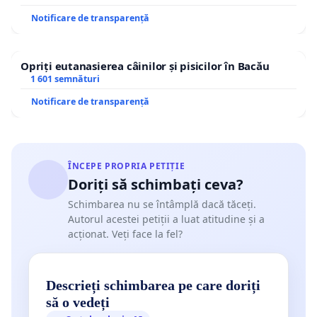
Notificare de transparență
Opriți eutanasierea câinilor și pisicilor în Bacău
1 601 semnături
Notificare de transparență
ÎNCEPE PROPRIA PETIȚIE
Doriți să schimbați ceva?
Schimbarea nu se întâmplă dacă tăceți.
Autorul acestei petiții a luat atitudine și a
acționat. Veți face la fel?
Descrieți schimbarea pe care doriți
să o vedeți