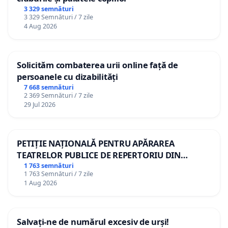
3 329 semnături
3 329 Semnături / 7 zile
4 Aug 2026
Solicităm combaterea urii online față de
persoanele cu dizabilități
7 668 semnături
2 369 Semnături / 7 zile
29 Jul 2026
PETIȚIE NAȚIONALĂ PENTRU APĂRAREA
TEATRELOR PUBLICE DE REPERTORIU DIN
ROMÂNIA
1 763 semnături
1 763 Semnături / 7 zile
1 Aug 2026
Salvați-ne de numărul excesiv de urși!