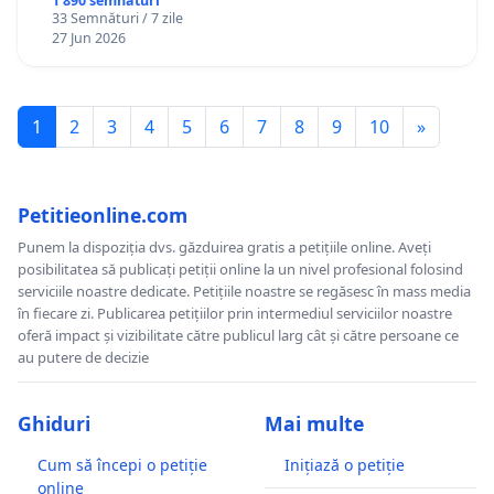
1 890 semnături
33 Semnături / 7 zile
27 Jun 2026
1
2
3
4
5
6
7
8
9
10
»
Petitieonline.com
Punem la dispoziția dvs. găzduirea gratis a petițiile online. Aveți
posibilitatea să publicați petiții online la un nivel profesional folosind
serviciile noastre dedicate. Petițiile noastre se regăsesc în mass media
în fiecare zi. Publicarea petițiilor prin intermediul serviciilor noastre
oferă impact și vizibilitate către publicul larg cât și către persoane ce
au putere de decizie
Ghiduri
Mai multe
Cum să începi o petiție
Inițiază o petiție
online