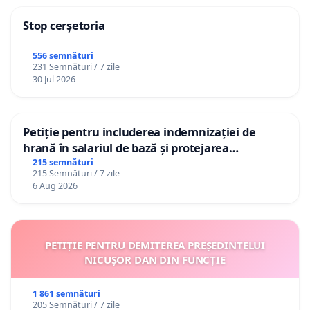
Stop cerșetoria
556 semnături
231 Semnături / 7 zile
30 Jul 2026
Petiție pentru includerea indemnizației de
hrană în salariul de bază și protejarea
gradațiilor de vechime pentru asistenții
215 semnături
215 Semnături / 7 zile
personali
6 Aug 2026
PETIȚIE PENTRU DEMITEREA PREȘEDINTELUI
NICUȘOR DAN DIN FUNCȚIE
1 861 semnături
205 Semnături / 7 zile