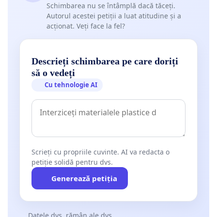
Schimbarea nu se întâmplă dacă tăceți.
Autorul acestei petiții a luat atitudine și a
acționat. Veți face la fel?
Descrieți schimbarea pe care doriți
să o vedeți
Cu tehnologie AI
Scrieți cu propriile cuvinte. AI va redacta o
petiție solidă pentru dvs.
Generează petiția
Datele dvs. rămân ale dvs.