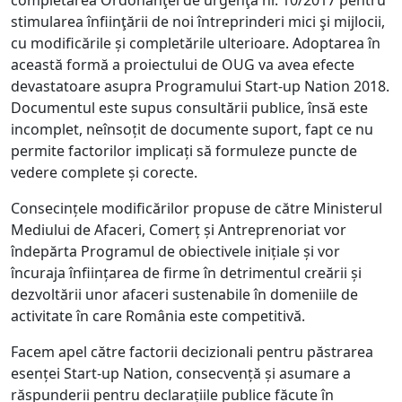
completarea Ordonanţei de urgenţă nr. 10/2017 pentru
stimularea înfiinţării de noi întreprinderi mici şi mijlocii,
cu modificările și completările ulterioare. Adoptarea în
această formă a proiectului de OUG va avea efecte
devastatoare asupra Programului Start-up Nation 2018.
Documentul este supus consultării publice, însă este
incomplet, neînsoțit de documente suport, fapt ce nu
permite factorilor implicați să formuleze puncte de
vedere complete și corecte.
Consecințele modificărilor propuse de către Ministerul
Mediului de Afaceri, Comerț și Antreprenoriat vor
îndepărta Programul de obiectivele inițiale și vor
încuraja înființarea de firme în detrimentul creării și
dezvoltării unor afaceri sustenabile în domeniile de
activitate în care România este competitivă.
Facem apel către factorii decizionali pentru păstrarea
esenței Start-up Nation, consecvență și asumare a
răspunderii pentru declarațiile publice făcute în