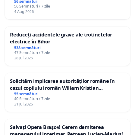
56 semnături
56 Semnături / 7 zile
4 Aug 2026
Reduceți accidentele grave ale trotinetelor
electrice în Bihor
538 semnături
47 Semnături / 7 zile
28 Jul 2026
Solicităm implicarea autorităților române în
cazul copilului român Wiliam Kristian
Gheorghe, aflat în plasament în Danemarca de
55 semnături
40 Semnături / 7 zile
12 ani
31 Jul 2026
Salvați Opera Brașov! Cerem demiterea
managerului interimar, Petrean Lucian-Marius!