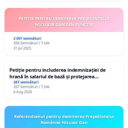
PETIȚIE PENTRU DEMITEREA PREȘEDINTELUI
NICUȘOR DAN DIN FUNCȚIE
2 007 semnături
350 Semnături / 7 zile
31 Jul 2025
Petiție pentru includerea indemnizației de
hrană în salariul de bază și protejarea
gradațiilor de vechime pentru asistenții
267 semnături
267 Semnături / 7 zile
personali
6 Aug 2026
Referendumul pentru demiterea Preşedintelui
României Nicusor Dan