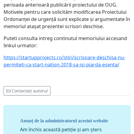
perioada anterioară publicării proiectului de OUG.
Motivele pentru care solicităm modificarea Proiectului
Ordonanței de urgență sunt explicate și argumentate în
memoriul atașat prezentei scrisori deschise.
Puteti consulta intreg continutul memoriului accesand
linkul urmator:
https://startupprojects.ro/stiri/scrisoare-deschisa-nu-
permiteti-ca-start-nation-2018-sa-isi-piarda-esenta/
Contactați autorul
Anunț de la administratorul acestui website
Am închis această petiție și am șters