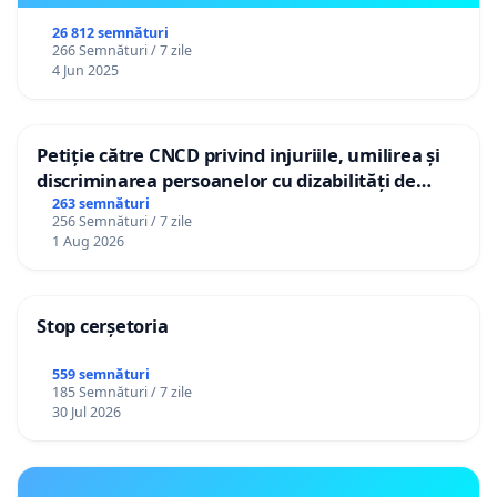
26 812 semnături
266 Semnături / 7 zile
4 Jun 2025
Petiție către CNCD privind injuriile, umilirea și
discriminarea persoanelor cu dizabilități de
către utilizatorul TikTok „Gorici”
263 semnături
256 Semnături / 7 zile
1 Aug 2026
Stop cerșetoria
559 semnături
185 Semnături / 7 zile
30 Jul 2026