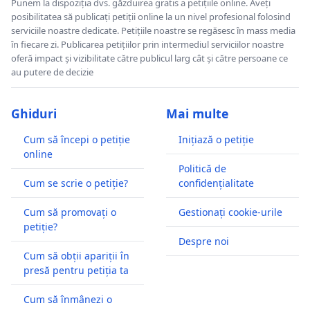
Punem la dispoziția dvs. găzduirea gratis a petițiile online. Aveți
posibilitatea să publicați petiții online la un nivel profesional folosind
serviciile noastre dedicate. Petițiile noastre se regăsesc în mass media
în fiecare zi. Publicarea petițiilor prin intermediul serviciilor noastre
oferă impact și vizibilitate către publicul larg cât și către persoane ce
au putere de decizie
Ghiduri
Mai multe
Cum să începi o petiție
Inițiază o petiție
online
Politică de
Cum se scrie o petiție?
confidențialitate
Cum să promovați o
Gestionați cookie-urile
petiție?
Despre noi
Cum să obții apariții în
presă pentru petiția ta
Cum să înmânezi o