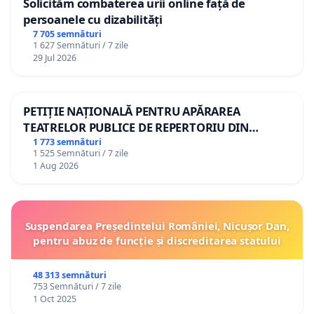
Solicităm combaterea urii online față de
persoanele cu dizabilități
7 705 semnături
1 627 Semnături / 7 zile
29 Jul 2026
PETIȚIE NAȚIONALĂ PENTRU APĂRAREA
TEATRELOR PUBLICE DE REPERTORIU DIN
ROMÂNIA
1 773 semnături
1 525 Semnături / 7 zile
1 Aug 2026
Suspendarea Președintelui României, Nicușor Dan,
pentru abuz de funcție și discreditarea statului
48 313 semnături
753 Semnături / 7 zile
1 Oct 2025