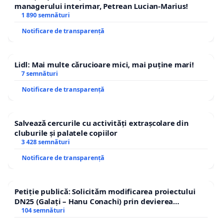
managerului interimar, Petrean Lucian-Marius!
1 890 semnături
Notificare de transparență
Lidl: Mai multe cărucioare mici, mai puține mari!
7 semnături
Notificare de transparență
Salvează cercurile cu activități extrașcolare din
cluburile și palatele copiilor
3 428 semnături
Notificare de transparență
Petiție publică: Solicităm modificarea proiectului
DN25 (Galați – Hanu Conachi) prin devierea
traseului în afara localităților!
104 semnături