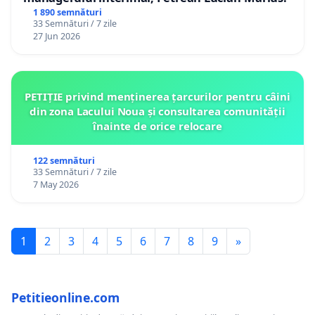
1 890 semnături
33 Semnături / 7 zile
27 Jun 2026
PETIȚIE privind menținerea țarcurilor pentru câini
din zona Lacului Noua și consultarea comunității
înainte de orice relocare
122 semnături
33 Semnături / 7 zile
7 May 2026
1
2
3
4
5
6
7
8
9
»
Petitieonline.com