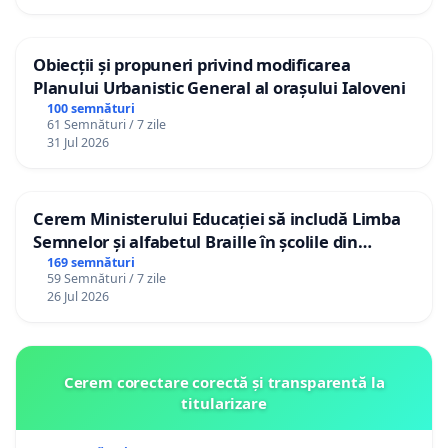
Obiecții și propuneri privind modificarea
Planului Urbanistic General al orașului Ialoveni
100 semnături
61 Semnături / 7 zile
31 Jul 2026
Cerem Ministerului Educației să includă Limba
Semnelor și alfabetul Braille în școlile din
Republica Moldova!
169 semnături
59 Semnături / 7 zile
26 Jul 2026
Cerem corectare corectă și transparentă la
titularizare