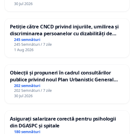
30 Jul 2026
Petiție către CNCD privind injuriile, umilirea și
discriminarea persoanelor cu dizabilități de
către utilizatorul TikTok „Gorici”
245 semnături
245 Semnături / 7 zile
1 Aug 2026
Obiecții și propuneri în cadrul consultărilor
publice privind noul Plan Urbanistic General
(PUG) Ialoveni
202 semnături
202 Semnături / 7 zile
30 Jul 2026
Asigurați salarizare corectă pentru psihologii
din DGASPC și spitale
180 semnături