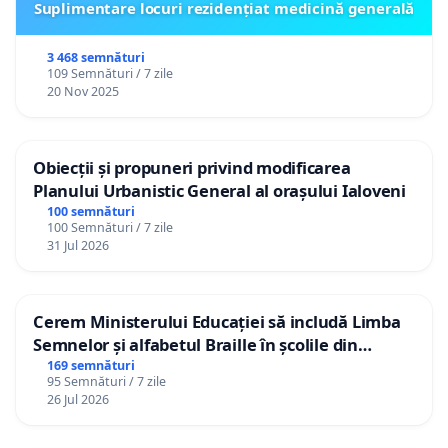
Suplimentare locuri rezidențiat medicină generală
3 468 semnături
109 Semnături / 7 zile
20 Nov 2025
Obiecții și propuneri privind modificarea
Planului Urbanistic General al orașului Ialoveni
100 semnături
100 Semnături / 7 zile
31 Jul 2026
Cerem Ministerului Educației să includă Limba
Semnelor și alfabetul Braille în școlile din
Republica Moldova!
169 semnături
95 Semnături / 7 zile
26 Jul 2026