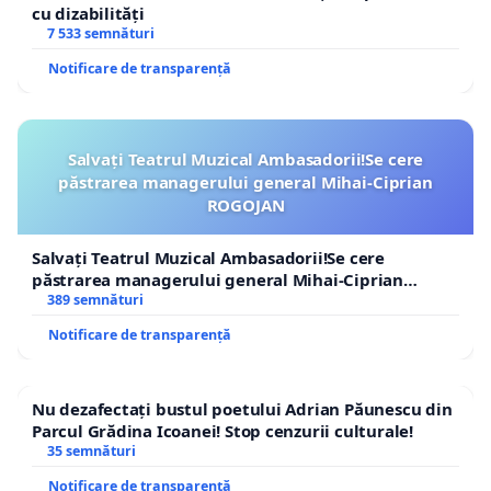
cu dizabilități
7 533 semnături
Notificare de transparență
Salvați Teatrul Muzical Ambasadorii!Se cere
păstrarea managerului general Mihai-Ciprian
ROGOJAN
Salvați Teatrul Muzical Ambasadorii!Se cere
păstrarea managerului general Mihai-Ciprian
ROGOJAN
389 semnături
Notificare de transparență
Nu dezafectați bustul poetului Adrian Păunescu din
Parcul Grădina Icoanei! Stop cenzurii culturale!
35 semnături
Notificare de transparență