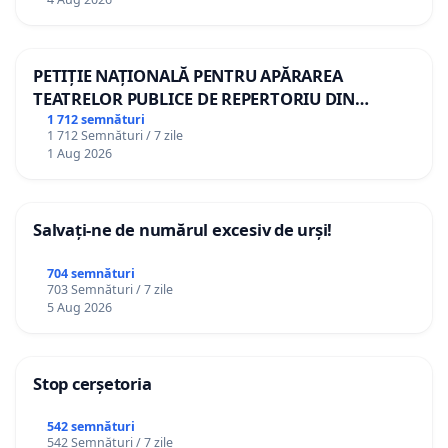
PETIȚIE NAȚIONALĂ PENTRU APĂRAREA
TEATRELOR PUBLICE DE REPERTORIU DIN
ROMÂNIA
1 712 semnături
1 712 Semnături / 7 zile
1 Aug 2026
Salvați-ne de numărul excesiv de urși!
704 semnături
703 Semnături / 7 zile
5 Aug 2026
Stop cerșetoria
542 semnături
542 Semnături / 7 zile