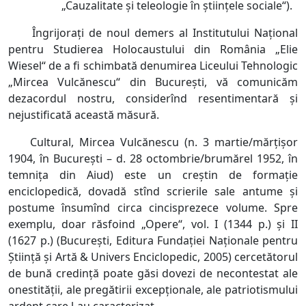
„Cauzalitate și teleologie în științele sociale“).
Îngrijorați de noul demers al Institutului Național
pentru Studierea Holocaustului din România „Elie
Wiesel“ de a fi schimbată denumirea Liceului Tehnologic
„Mircea Vulcănescu“ din București, vă comunicăm
dezacordul nostru, considerînd resentimentară și
nejustificată această măsură.
Cultural, Mircea Vulcănescu (n. 3 martie/mărțișor
1904, în București – d. 28 octombrie/brumărel 1952, în
temnița din Aiud) este un creștin de formație
enciclopedică, dovadă stînd scrierile sale antume și
postume însumînd circa cincisprezece volume. Spre
exemplu, doar răsfoind „Opere“, vol. I (1344 p.) și II
(1627 p.) (București, Editura Fundației Naționale pentru
Știință și Artă & Univers Enciclopedic, 2005) cercetătorul
de bună credință poate găsi dovezi de necontestat ale
onestității, ale pregătirii excepționale, ale patriotismului