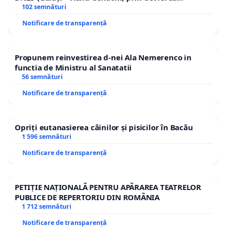
traseului în afara localităților!
102 semnături
Notificare de transparență
Propunem reinvestirea d-nei Ala Nemerenco in
functia de Ministru al Sanatatii
56 semnături
Notificare de transparență
Opriți eutanasierea câinilor și pisicilor în Bacău
1 596 semnături
Notificare de transparență
PETIȚIE NAȚIONALĂ PENTRU APĂRAREA TEATRELOR
PUBLICE DE REPERTORIU DIN ROMÂNIA
1 712 semnături
Notificare de transparență