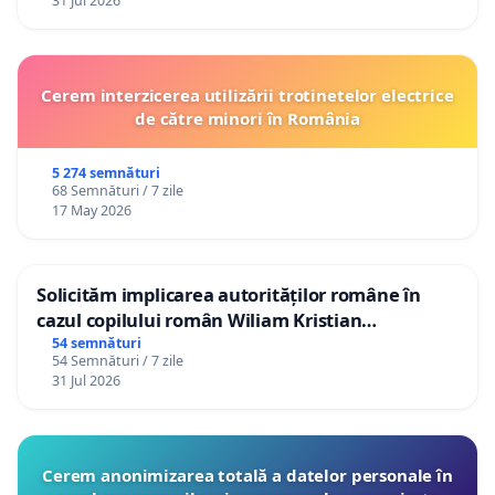
31 Jul 2026
Cerem interzicerea utilizării trotinetelor electrice
de către minori în România
5 274 semnături
68 Semnături / 7 zile
17 May 2026
Solicităm implicarea autorităților române în
cazul copilului român Wiliam Kristian
Gheorghe, aflat în plasament în Danemarca de
54 semnături
54 Semnături / 7 zile
12 ani
31 Jul 2026
Cerem anonimizarea totală a datelor personale în