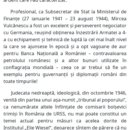
ardent care l-au caracterizat.
Profesional, ca Subsecretar de Stat la Ministerul de
Finanțe (27 ianuarie 1941 – 23 august 1944), Mircea
Vulcănescu a fost un excelent și perseverent negociator
cu Germania, reușind obținerea înzestrării Armatei a 4-
a cu echipament și tehnică de luptă la cel mai înalt nivel
la care se ajunsese în epocă și a opt vagoane de aur
pentru Banca Națională a României – contravaloarea
petrolului românesc și a altor bunuri utilizate în
conflagrația mondială – ceea ce ar trebui să fie un
exemplu pentru guvernanții și diplomații români din
toate timpurile!
Judecata nedreaptă, ideologică, din octombrie 1946,
venită din partea unui așa-numit „tribunal al poporului“,
ca nenumărate altele înființate de comisarii bolșevici
trimiși în România de URSS, nu mai poate constitui un
temei actual pentru măsuri ca acelea dorite de
Institutul „Elie Wiesel“, deoarece sîntem de părere că nu