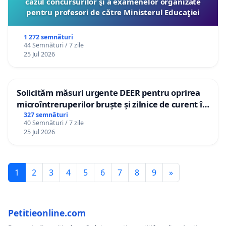
cazul concursurilor şi a examenelor organizate
pentru profesori de către Ministerul Educaţiei
1 272 semnături
44 Semnături / 7 zile
25 Jul 2026
Solicităm măsuri urgente DEER pentru oprirea
microîntreruperilor bruște și zilnice de curent în
Sâncraiu de Mureș și Nazna
327 semnături
40 Semnături / 7 zile
25 Jul 2026
1
2
3
4
5
6
7
8
9
»
Petitieonline.com