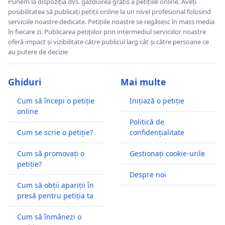
Punem la dispoziția dvs. găzduirea gratis a petițiile online. Aveți
posibilitatea să publicați petiții online la un nivel profesional folosind
serviciile noastre dedicate. Petițiile noastre se regăsesc în mass media
în fiecare zi. Publicarea petițiilor prin intermediul serviciilor noastre
oferă impact și vizibilitate către publicul larg cât și către persoane ce
au putere de decizie
Ghiduri
Mai multe
Cum să începi o petiție
Inițiază o petiție
online
Politică de
Cum se scrie o petiție?
confidențialitate
Cum să promovați o
Gestionați cookie-urile
petiție?
Despre noi
Cum să obții apariții în
presă pentru petiția ta
Cum să înmânezi o