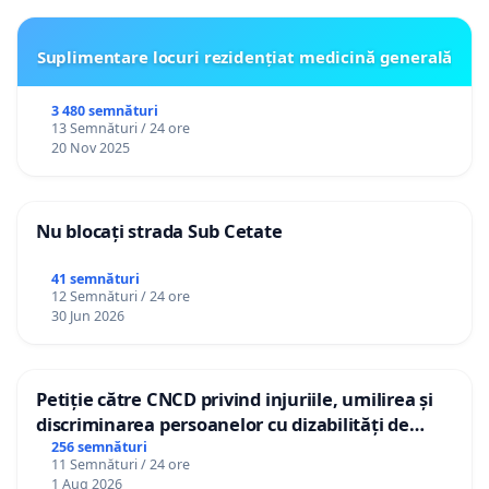
Suplimentare locuri rezidențiat medicină generală
3 480 semnături
13 Semnături / 24 ore
20 Nov 2025
Nu blocați strada Sub Cetate
41 semnături
12 Semnături / 24 ore
30 Jun 2026
Petiție către CNCD privind injuriile, umilirea și
discriminarea persoanelor cu dizabilități de
către utilizatorul TikTok „Gorici”
256 semnături
11 Semnături / 24 ore
1 Aug 2026