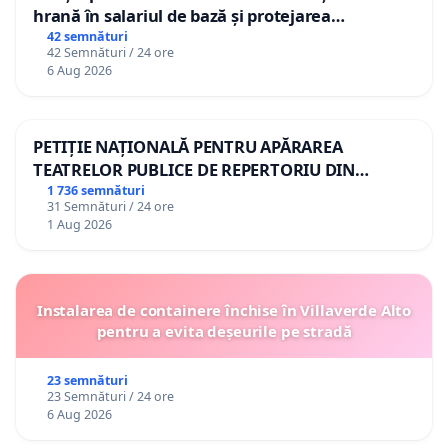
hrană în salariul de bază și protejarea
gradațiilor de vechime pentru asistenții
42 semnături
42 Semnături / 24 ore
personali
6 Aug 2026
PETIȚIE NAȚIONALĂ PENTRU APĂRAREA
TEATRELOR PUBLICE DE REPERTORIU DIN
ROMÂNIA
1 736 semnături
31 Semnături / 24 ore
1 Aug 2026
Instalarea de containere închise în Villaverde Alto
pentru a evita deșeurile pe stradă
23 semnături
23 Semnături / 24 ore
6 Aug 2026