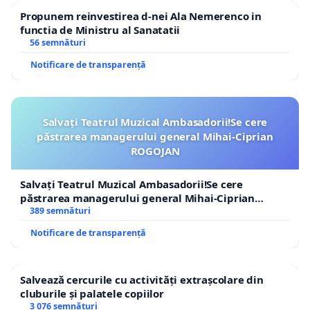
Propunem reinvestirea d-nei Ala Nemerenco in
functia de Ministru al Sanatatii
56 semnături
Notificare de transparență
Salvați Teatrul Muzical Ambasadorii!Se cere
păstrarea managerului general Mihai-Ciprian
ROGOJAN
Salvați Teatrul Muzical Ambasadorii!Se cere
păstrarea managerului general Mihai-Ciprian
ROGOJAN
389 semnături
Notificare de transparență
Salvează cercurile cu activități extrașcolare din
cluburile și palatele copiilor
3 076 semnături