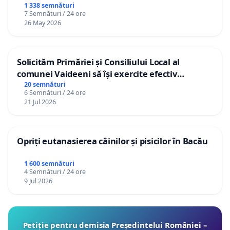
1 338 semnături
7 Semnături / 24 ore
26 May 2026
Solicităm Primăriei și Consiliului Local al
comunei Vaideeni să își exercite efectiv
atribuțiile legale și să reprezinte interesele
20 semnături
6 Semnături / 24 ore
cetățenilor în raport cu APAVIL S.A, operatorul
21 Jul 2026
serviciului de apă!
Opriți eutanasierea câinilor și pisicilor în Bacău
1 600 semnături
4 Semnături / 24 ore
9 Jul 2026
Petiție pentru demisia Președintelui României –