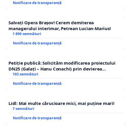
Notificare de transparență
Salvați Opera Brașov! Cerem demiterea
managerului interimar, Petrean Lucian-Marius!
1 890 semnături
Notificare de transparență
Petiție publică: Solicităm modificarea proiectului
DN25 (Galați – Hanu Conachi) prin devierea
traseului în afara localităților!
103 semnături
Notificare de transparență
Lidl: Mai multe cărucioare mici, mai puține mari!
7 semnături
Notificare de transparență