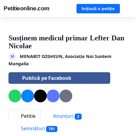
Petitieonline.com
Inițiază o petiție
Susținem medicul primar Lefter Dan
Nicolae
MENABIT OZGHIUN, Asociația Noi Suntem
M
Mangalia
·
Publică pe Facebook
Petitie
Anunțuri
2
Semnături
781