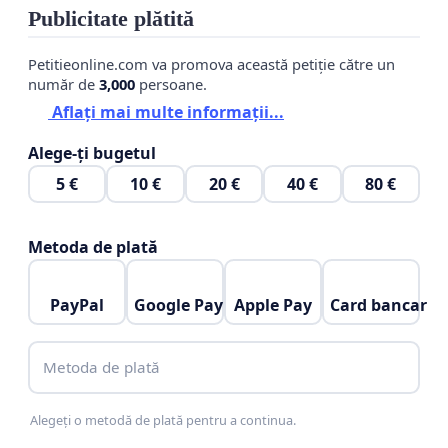
Publicitate plătită
Petitieonline.com va promova această petiție către un
număr de
3,000
persoane.
Aflați mai multe informații...
Alege-ți bugetul
5 €
10 €
20 €
40 €
80 €
Metoda de plată
PayPal
Google Pay
Apple Pay
Card bancar
Metoda de plată
Alegeți o metodă de plată pentru a continua.