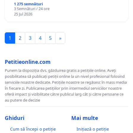
1 275 semnături
3 Semnături / 24 ore
25 Jul 2026
1
2
3
4
5
»
Petitieonline.com
Punem la dispoziția dvs. găzduirea gratis a petițiile online. Aveți
posibilitatea să publicați petiții online la un nivel profesional folosind
serviciile noastre dedicate. Petițiile noastre se regăsesc în mass media
în fiecare zi. Publicarea petițiilor prin intermediul serviciilor noastre
oferă impact și vizibilitate către publicul larg cât și către persoane ce
au putere de decizie
Ghiduri
Mai multe
Cum să începi o petiție
Inițiază o petiție