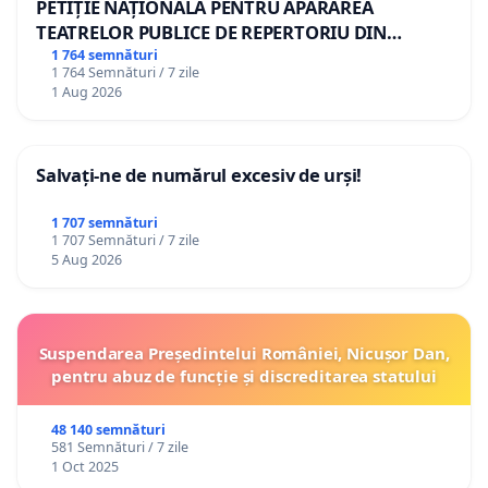
PETIȚIE NAȚIONALĂ PENTRU APĂRAREA
TEATRELOR PUBLICE DE REPERTORIU DIN
ROMÂNIA
1 764 semnături
1 764 Semnături / 7 zile
1 Aug 2026
Salvați-ne de numărul excesiv de urși!
1 707 semnături
1 707 Semnături / 7 zile
5 Aug 2026
Suspendarea Președintelui României, Nicușor Dan,
pentru abuz de funcție și discreditarea statului
48 140 semnături
581 Semnături / 7 zile
1 Oct 2025