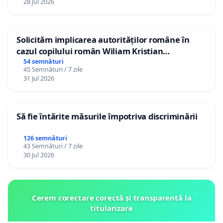
28 Jul 2026
Solicităm implicarea autorităților române în
cazul copilului român Wiliam Kristian
Gheorghe, aflat în plasament în Danemarca de
54 semnături
45 Semnături / 7 zile
12 ani
31 Jul 2026
Să fie întărite măsurile împotriva discriminării
126 semnături
43 Semnături / 7 zile
30 Jul 2026
Cerem corectare corectă și transparentă la
titularizare