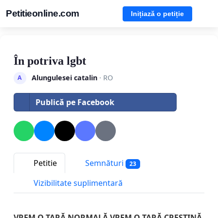
Petitieonline.com
Inițiază o petiție
În potriva lgbt
Alungulesei catalin
· RO
A
Publică pe Facebook
Petitie
Semnături
23
Vizibilitate suplimentară
VREM O ȚARĂ NORMALĂ VREM O ȚARĂ CREŞTINĂ