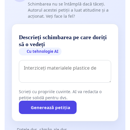
Schimbarea nu se întâmplă dacă tăceți.
Autorul acestei petiții a luat atitudine și a
acționat. Veți face la fel?
Descrieți schimbarea pe care doriți
să o vedeți
Cu tehnologie AI
Scrieți cu propriile cuvinte. AI va redacta o
petiție solidă pentru dvs.
Generează petiția
Datele dvs. rămân ale dvs.