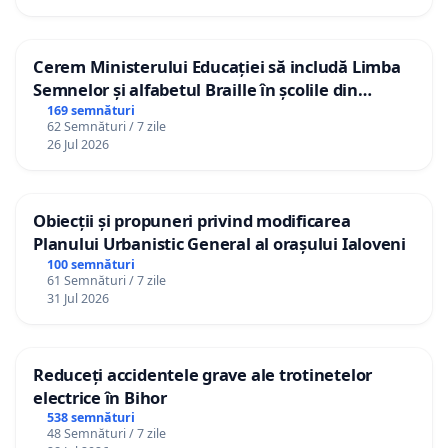
Cerem Ministerului Educației să includă Limba
Semnelor și alfabetul Braille în școlile din
Republica Moldova!
169 semnături
62 Semnături / 7 zile
26 Jul 2026
Obiecții și propuneri privind modificarea
Planului Urbanistic General al orașului Ialoveni
100 semnături
61 Semnături / 7 zile
31 Jul 2026
Reduceți accidentele grave ale trotinetelor
electrice în Bihor
538 semnături
48 Semnături / 7 zile