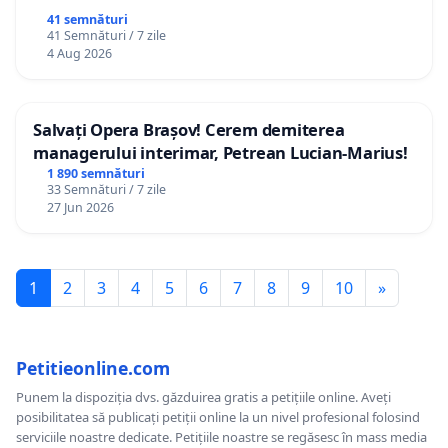
41 semnături
41 Semnături / 7 zile
4 Aug 2026
Salvați Opera Brașov! Cerem demiterea
managerului interimar, Petrean Lucian-Marius!
1 890 semnături
33 Semnături / 7 zile
27 Jun 2026
1
2
3
4
5
6
7
8
9
10
»
Petitieonline.com
Punem la dispoziția dvs. găzduirea gratis a petițiile online. Aveți
posibilitatea să publicați petiții online la un nivel profesional folosind
serviciile noastre dedicate. Petițiile noastre se regăsesc în mass media