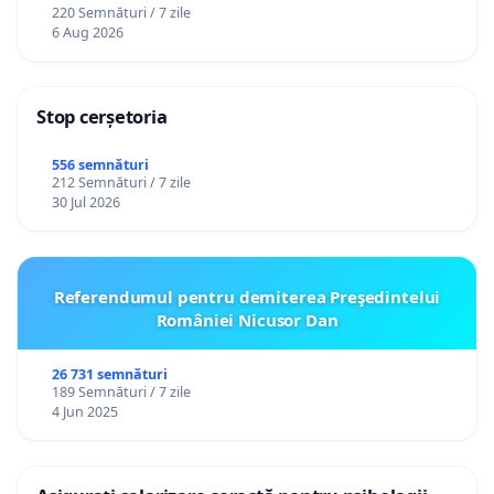
220 Semnături / 7 zile
personali
6 Aug 2026
Stop cerșetoria
556 semnături
212 Semnături / 7 zile
30 Jul 2026
Referendumul pentru demiterea Preşedintelui
României Nicusor Dan
26 731 semnături
189 Semnături / 7 zile
4 Jun 2025