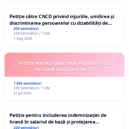
Petiție către CNCD privind injuriile, umilirea și
discriminarea persoanelor cu dizabilități de
către utilizatorul TikTok „Gorici”
259 semnături
259 Semnături / 7 zile
1 Aug 2026
PETIȚIE PENTRU DEMITEREA PREȘEDINTELUI
NICUȘOR DAN DIN FUNCȚIE
1 895 semnături
239 Semnături / 7 zile
31 Jul 2025
Petiție pentru includerea indemnizației de
hrană în salariul de bază și protejarea
gradațiilor de vechime pentru asistenții
220 semnături