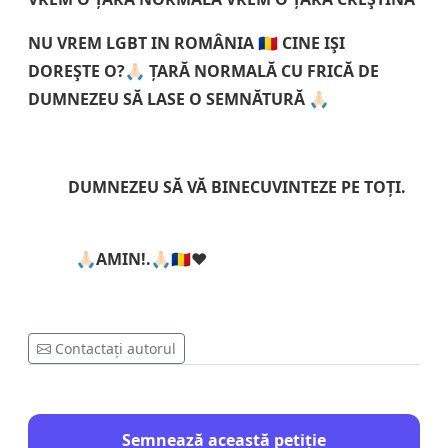
NU VREM LGBT IN ROMÂNIA 🇷🇴 CINE IŞI
DOREŞTE O?🙏🏻 ȚARĂ NORMALĂ CU FRICĂ DE
DUMNEZEU SĂ LASE O SEMNĂTURĂ 🙏🏻
DUMNEZEU SĂ VĂ BINECUVINTEZE PE TOȚI.
🙏🏻AMIN!.🙏🏻
🇷🇴❤️
Contactați autorul
Semnează această petiție