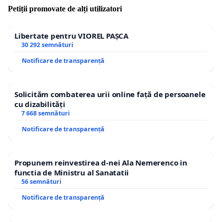
Petiții promovate de alți utilizatori
sau indemnizaţia+bani pentru chiria lunară.
SUME ACORDATE ROMÂNILOR, LUNAR:
Libertate pentru VIOREL PAȘCA
30 292 semnături
- Alocaţia pentru copii = 84 lei;
- Indemnizaţia (pensia) socială pentru pensionari = 40
Notificare de transparență
- Salariul minim brut pe economie = 1050 lei.
Solicităm combaterea urii online față de persoanele
CONCLUZIE:
cu dizabilități
Guvernul României doreşte atragerea migranţilor î
7 668 semnături
Notificare de transparență
şi încurajează, prin demersurile întreprinse, plecar
Propunem reinvestirea d-nei Ala Nemerenco in
functia de Ministru al Sanatatii
ADUCEREA ÎN ROMÂNIA A MIGRANŢILOR, în lipsa voi
56 semnături
MIGRANŢILOR!!!
Notificare de transparență
A FOST VEHICULATĂ IDEEA CĂ VOR FI PRIMITE CÂTE 