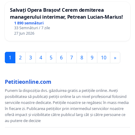
Salvați Opera Brașov! Cerem demiterea
managerului interimar, Petrean Lucian-Marius!
1 890 semnături
33 Semnături / 7 zile
27 Jun 2026
1
2
3
4
5
6
7
8
9
10
»
Petitieonline.com
Punem la dispoziția dvs. găzduirea gratis a petițiile online. Aveți
posibilitatea să publicați petiții online la un nivel profesional folosind
serviciile noastre dedicate. Petițiile noastre se regăsesc în mass media
în fiecare zi. Publicarea petițiilor prin intermediul serviciilor noastre
oferă impact și vizibilitate către publicul larg cât și către persoane ce
au putere de decizie