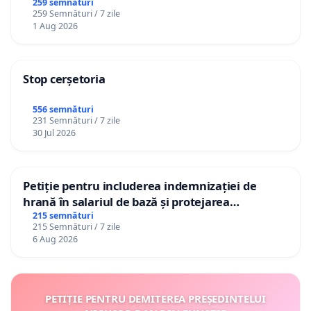
către utilizatorul TikTok „Gorici”
259 semnături
259 Semnături / 7 zile
1 Aug 2026
Stop cerșetoria
556 semnături
231 Semnături / 7 zile
30 Jul 2026
Petiție pentru includerea indemnizației de
hrană în salariul de bază și protejarea
gradațiilor de vechime pentru asistenții
215 semnături
215 Semnături / 7 zile
personali
6 Aug 2026
PETIȚIE PENTRU DEMITEREA PREȘEDINTELUI