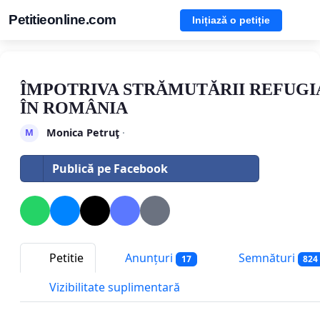
Petitieonline.com
Inițiază o petiție
ÎMPOTRIVA STRĂMUTĂRII REFUGI
ÎN ROMÂNIA
Monica Petruţ
·
M
Publică pe Facebook
Petitie
Anunțuri
Semnături
17
824
Vizibilitate suplimentară