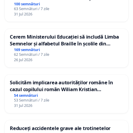
100 semnături
63 Semnături / 7 zile
31 Jul 2026
Cerem Ministerului Educației să includă Limba
Semnelor și alfabetul Braille în școlile din
Republica Moldova!
169 semnături
62 Semnături / 7 zile
26 Jul 2026
Solicităm implicarea autorităților române în
cazul copilului român Wiliam Kristian
Gheorghe, aflat în plasament în Danemarca de
54 semnături
53 Semnături / 7 zile
12 ani
31 Jul 2026
Reduceți accidentele grave ale trotinetelor