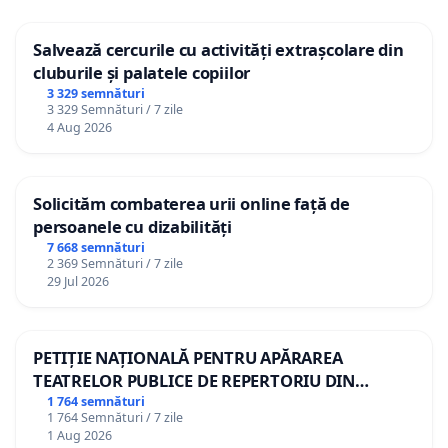
Salvează cercurile cu activități extrașcolare din
cluburile și palatele copiilor
3 329 semnături
3 329 Semnături / 7 zile
4 Aug 2026
Solicităm combaterea urii online față de
persoanele cu dizabilități
7 668 semnături
2 369 Semnături / 7 zile
29 Jul 2026
PETIȚIE NAȚIONALĂ PENTRU APĂRAREA
TEATRELOR PUBLICE DE REPERTORIU DIN
ROMÂNIA
1 764 semnături
1 764 Semnături / 7 zile
1 Aug 2026