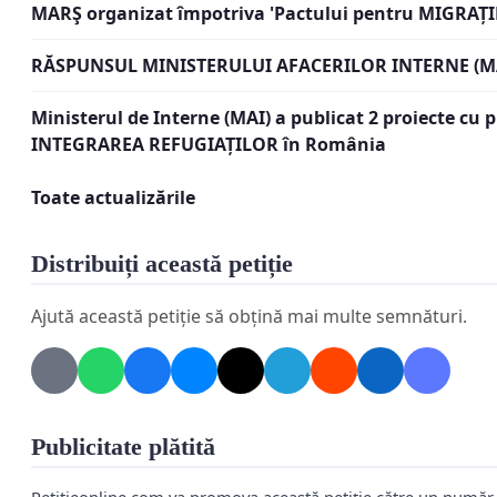
MARŞ organizat împotriva 'Pactului pentru MIGRAȚI
CETĂŢENILOR ROMÂNI.
RĂSPUNSUL MINISTERULUI AFACERILOR INTERNE (M
PREŞEDINTELE ROMÂNIEI ŞI PRIM-MINISTRUL GUVE
APERE ROMÂNIA ŞI CETĂŢENII ROMÂNI.
Ministerul de Interne (MAI) a publicat 2 proiecte cu 
INTEGRAREA REFUGIAȚILOR în România
Preşedintele României şi prim-ministrul Guvernului
ACŢIONEZE ÎMPOTRIVA CONSTITUŢIEI ROMÂNIEI ŞI 
Toate actualizările
Articolul 4, intitulat „Interzicerea expulzărilor colec
Distribuiți această petiție
Convenţia pentru apărarea drepturilor omului şi a 
COLECTIVE DE STRĂINI SUNT INTERZISE.”
Ajută această petiție să obțină mai multe semnături.
Aşadar, UNUI STAT MEMBRU AL CONSILIULUI EUROPEI, 
Convenţia
pentru apărarea drepturilor omului şi a libertăţilo
Publicitate plătită
TERITORIUL SĂU PERSOANE CU NAŢIONALITĂŢI STRĂI
Petitieonline.com va promova această petiție către un numă