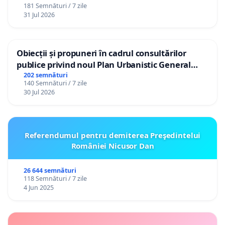
181 Semnături / 7 zile
31 Jul 2026
Obiecții și propuneri în cadrul consultărilor
publice privind noul Plan Urbanistic General
(PUG) Ialoveni
202 semnături
140 Semnături / 7 zile
30 Jul 2026
Referendumul pentru demiterea Preşedintelui
României Nicusor Dan
26 644 semnături
118 Semnături / 7 zile
4 Jun 2025