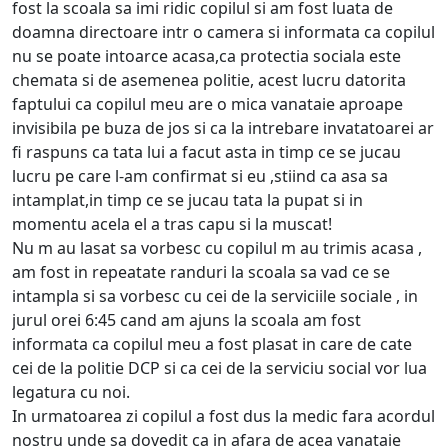
fost la scoala sa imi ridic copilul si am fost luata de
doamna directoare intr o camera si informata ca copilul
nu se poate intoarce acasa,ca protectia sociala este
chemata si de asemenea politie, acest lucru datorita
faptului ca copilul meu are o mica vanataie aproape
invisibila pe buza de jos si ca la intrebare invatatoarei ar
fi raspuns ca tata lui a facut asta in timp ce se jucau
lucru pe care l-am confirmat si eu ,stiind ca asa sa
intamplat,in timp ce se jucau tata la pupat si in
momentu acela el a tras capu si la muscat!
Nu m au lasat sa vorbesc cu copilul m au trimis acasa ,
am fost in repeatate randuri la scoala sa vad ce se
intampla si sa vorbesc cu cei de la serviciile sociale , in
jurul orei 6:45 cand am ajuns la scoala am fost
informata ca copilul meu a fost plasat in care de cate
cei de la politie DCP si ca cei de la serviciu social vor lua
legatura cu noi.
In urmatoarea zi copilul a fost dus la medic fara acordul
nostru unde sa dovedit ca in afara de acea vanataie