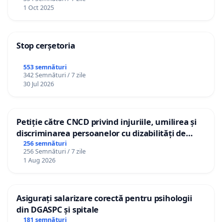
1 Oct 2025
Stop cerșetoria
553 semnături
342 Semnături / 7 zile
30 Jul 2026
Petiție către CNCD privind injuriile, umilirea și
discriminarea persoanelor cu dizabilități de
către utilizatorul TikTok „Gorici”
256 semnături
256 Semnături / 7 zile
1 Aug 2026
Asigurați salarizare corectă pentru psihologii
din DGASPC și spitale
181 semnături