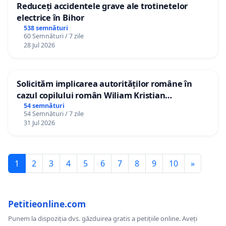
Reduceți accidentele grave ale trotinetelor
electrice în Bihor
538 semnături
60 Semnături / 7 zile
28 Jul 2026
Solicităm implicarea autorităților române în
cazul copilului român Wiliam Kristian
Gheorghe, aflat în plasament în Danemarca de
54 semnături
54 Semnături / 7 zile
12 ani
31 Jul 2026
1
2
3
4
5
6
7
8
9
10
»
Petitieonline.com
Punem la dispoziția dvs. găzduirea gratis a petițiile online. Aveți