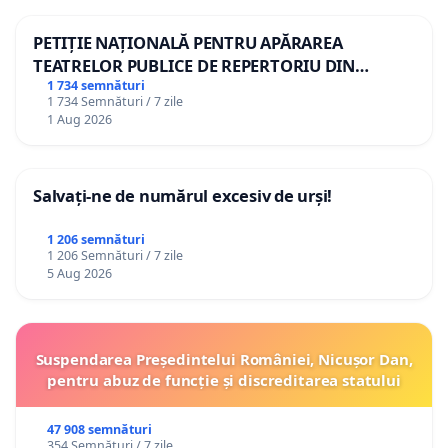
PETIȚIE NAȚIONALĂ PENTRU APĂRAREA
TEATRELOR PUBLICE DE REPERTORIU DIN
ROMÂNIA
1 734 semnături
1 734 Semnături / 7 zile
1 Aug 2026
Salvați-ne de numărul excesiv de urși!
1 206 semnături
1 206 Semnături / 7 zile
5 Aug 2026
Suspendarea Președintelui României, Nicușor Dan,
pentru abuz de funcție și discreditarea statului
47 908 semnături
354 Semnături / 7 zile