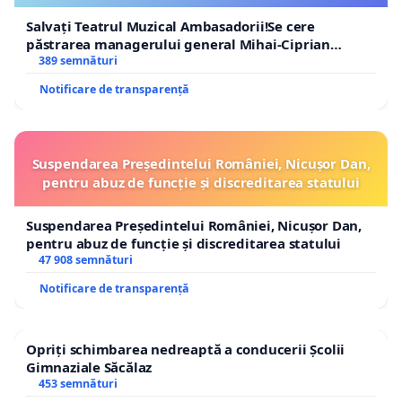
Salvați Teatrul Muzical Ambasadorii!Se cere
păstrarea managerului general Mihai-Ciprian
ROGOJAN
389 semnături
Notificare de transparență
Suspendarea Președintelui României, Nicușor Dan,
pentru abuz de funcție și discreditarea statului
Suspendarea Președintelui României, Nicușor Dan,
pentru abuz de funcție și discreditarea statului
47 908 semnături
Notificare de transparență
Opriți schimbarea nedreaptă a conducerii Școlii
Gimnaziale Săcălaz
453 semnături