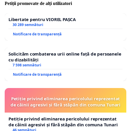
Petiții promovate de alți utilizatori
Libertate pentru VIOREL PAȘCA
30 289 semnături
Notificare de transparență
Solicităm combaterea urii online față de persoanele
cu dizabilități
7 598 semnături
Notificare de transparență
Petiție privind eliminarea pericolului reprezentat
de câinii agresivi și fără stăpân din comuna Tunari
Petiție privind eliminarea pericolului reprezentat
de câinii agresivi și fără stăpân din comuna Tunari
46 semnături