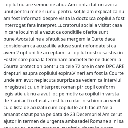
copilul nu are semne de abuz.Am contactat un avocat
unul pentru mine si unul pentru sot,le-am explicat ca nu
am fost informati despre visita la doctor,ca copilul a fost
interrogat fara interpret.Lucratorul social a visitat casa
in care locuim si a vazut ca conditiile oferite sunt
bune.Avocatul ne a sfatuit sa mergem la Curte daca
consideram ca acuzatiile aduse sunt nefondate si ca
avem 2 optiuni fie acceptam ca copilul nostru sa stea in
Foster care pana la terminare anchetei fie ne ducem la
Courte protection pentru ca cele 72 ore in care DPC ARE
drepturi asupra copilului expira.Vineri am fost la Courte
unde am avut neplacuta surpriza sa vedem ca interviul
inregistrat cu un interpret roman ptr copil conform
legislatie uk nu a avut loc pe motiv ca copilul in varsta
de 7 ani ar fi refusat acest lucru dar in schimb au venit
cu o lista de acuzatii cum copilul le-ar fi facut! Ne-a
amanat cazut pana pe data de 23 Decembrie! Am cerut
ajutor in termen de urgenta ambasadei Romane si ni sa