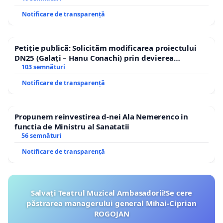
Notificare de transparență
Petiție publică: Solicităm modificarea proiectului
DN25 (Galați – Hanu Conachi) prin devierea
traseului în afara localităților!
103 semnături
Notificare de transparență
Propunem reinvestirea d-nei Ala Nemerenco in
functia de Ministru al Sanatatii
56 semnături
Notificare de transparență
Salvați Teatrul Muzical Ambasadorii!Se cere
păstrarea managerului general Mihai-Ciprian
ROGOJAN