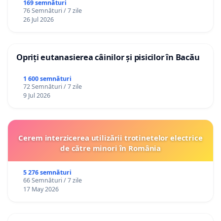
Republica Moldova!
169 semnături
76 Semnături / 7 zile
26 Jul 2026
Opriți eutanasierea câinilor și pisicilor în Bacău
1 600 semnături
72 Semnături / 7 zile
9 Jul 2026
Cerem interzicerea utilizării trotinetelor electrice
de către minori în România
5 276 semnături
66 Semnături / 7 zile
17 May 2026