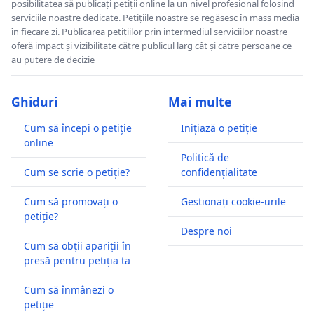
posibilitatea să publicați petiții online la un nivel profesional folosind
serviciile noastre dedicate. Petițiile noastre se regăsesc în mass media
în fiecare zi. Publicarea petițiilor prin intermediul serviciilor noastre
oferă impact și vizibilitate către publicul larg cât și către persoane ce
au putere de decizie
Ghiduri
Mai multe
Cum să începi o petiție
Inițiază o petiție
online
Politică de
Cum se scrie o petiție?
confidențialitate
Cum să promovați o
Gestionați cookie-urile
petiție?
Despre noi
Cum să obții apariții în
presă pentru petiția ta
Cum să înmânezi o
petiție