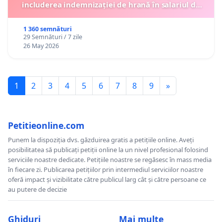
includerea indemnizației de hrană în salariul de
bază lunar și protejarea gradațiilor de vechime
1 360 semnături
29 Semnături / 7 zile
26 May 2026
1
2
3
4
5
6
7
8
9
»
Petitieonline.com
Punem la dispoziția dvs. găzduirea gratis a petițiile online. Aveți
posibilitatea să publicați petiții online la un nivel profesional folosind
serviciile noastre dedicate. Petițiile noastre se regăsesc în mass media
în fiecare zi. Publicarea petițiilor prin intermediul serviciilor noastre
oferă impact și vizibilitate către publicul larg cât și către persoane ce
au putere de decizie
Ghiduri
Mai multe