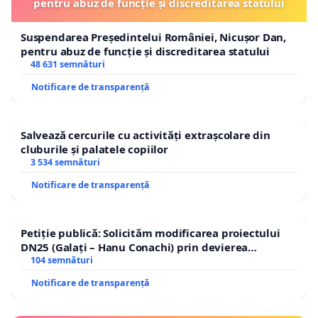
pentru abuz de funcție și discreditarea statului
Suspendarea Președintelui României, Nicușor Dan,
pentru abuz de funcție și discreditarea statului
48 631 semnături
Notificare de transparență
Salvează cercurile cu activități extrașcolare din
cluburile și palatele copiilor
3 534 semnături
Notificare de transparență
Petiție publică: Solicităm modificarea proiectului
DN25 (Galați – Hanu Conachi) prin devierea
traseului în afara localităților!
104 semnături
Notificare de transparență