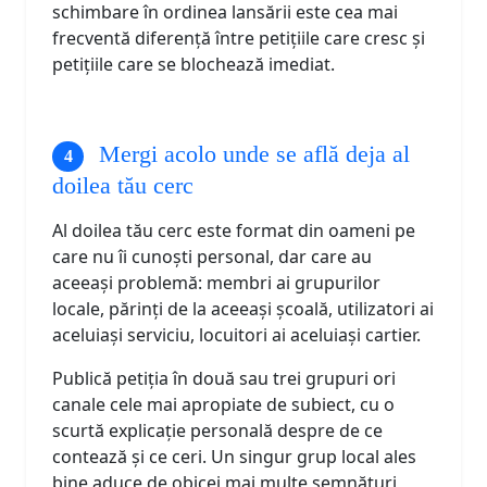
schimbare în ordinea lansării este cea mai
frecventă diferență între petițiile care cresc și
petițiile care se blochează imediat.
Mergi acolo unde se află deja al
doilea tău cerc
Al doilea tău cerc este format din oameni pe
care nu îi cunoști personal, dar care au
aceeași problemă: membri ai grupurilor
locale, părinți de la aceeași școală, utilizatori ai
aceluiași serviciu, locuitori ai aceluiași cartier.
Publică petiția în două sau trei grupuri ori
canale cele mai apropiate de subiect, cu o
scurtă explicație personală despre de ce
contează și ce ceri. Un singur grup local ales
bine aduce de obicei mai multe semnături