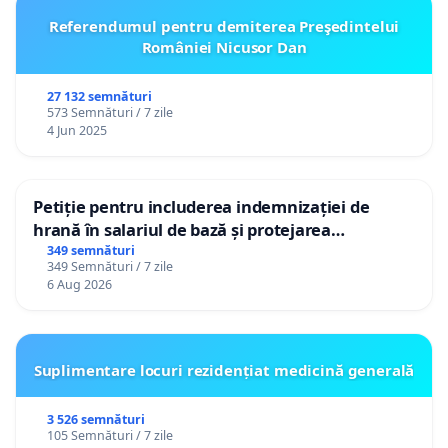
Referendumul pentru demiterea Preşedintelui
României Nicusor Dan
27 132 semnături
573 Semnături / 7 zile
4 Jun 2025
Petiție pentru includerea indemnizației de
hrană în salariul de bază și protejarea
gradațiilor de vechime pentru asistenții
349 semnături
349 Semnături / 7 zile
personali
6 Aug 2026
Suplimentare locuri rezidențiat medicină generală
3 526 semnături
105 Semnături / 7 zile