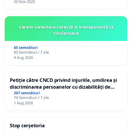
20 Nov 2025
Cerem corectare corectă și transparentă la
titularizare
85 semnături
85 Semnături / 7 zile
4 Aug 2026
Petiție către CNCD privind injuriile, umilirea și
discriminarea persoanelor cu dizabilități de
către utilizatorul TikTok „Gorici”
267 semnături
79 Semnături / 7 zile
1 Aug 2026
Stop cerșetoria