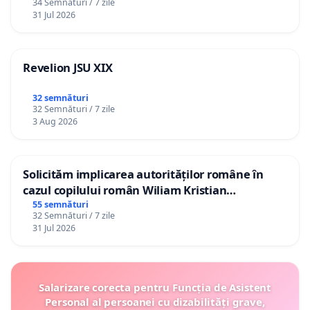
34 Semnături / 7 zile
31 Jul 2026
Revelion JSU XIX
32 semnături
32 Semnături / 7 zile
3 Aug 2026
Solicităm implicarea autorităților române în
cazul copilului român Wiliam Kristian
Gheorghe, aflat în plasament în Danemarca de
55 semnături
32 Semnături / 7 zile
12 ani
31 Jul 2026
Salarizare corecta pentru Funcția de Asistent
Personal al persoanei cu dizabilități grave,