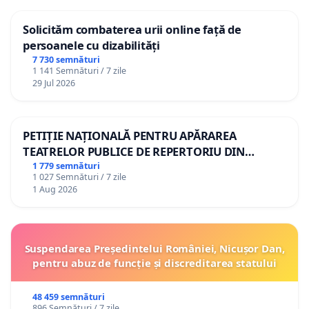
Solicităm combaterea urii online față de
persoanele cu dizabilități
7 730 semnături
1 141 Semnături / 7 zile
29 Jul 2026
PETIȚIE NAȚIONALĂ PENTRU APĂRAREA
TEATRELOR PUBLICE DE REPERTORIU DIN
ROMÂNIA
1 779 semnături
1 027 Semnături / 7 zile
1 Aug 2026
Suspendarea Președintelui României, Nicușor Dan,
pentru abuz de funcție și discreditarea statului
48 459 semnături
896 Semnături / 7 zile