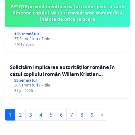
PETIȚIE privind menținerea țarcurilor pentru câini
din zona Lacului Noua și consultarea comunității
înainte de orice relocare
126 semnături
37 Semnături / 7 zile
7 May 2026
Solicităm implicarea autorităților române în
cazul copilului român Wiliam Kristian
Gheorghe, aflat în plasament în Danemarca de
55 semnături
36 Semnături / 7 zile
12 ani
31 Jul 2026
1
2
3
4
5
6
7
8
9
»