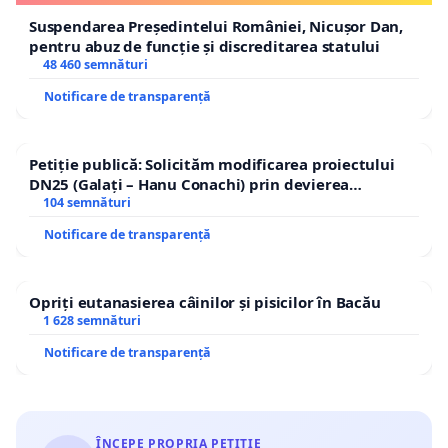
Suspendarea Președintelui României, Nicușor Dan,
pentru abuz de funcție și discreditarea statului
48 460 semnături
Notificare de transparență
Petiție publică: Solicităm modificarea proiectului
DN25 (Galați – Hanu Conachi) prin devierea
traseului în afara localităților!
104 semnături
Notificare de transparență
Opriți eutanasierea câinilor și pisicilor în Bacău
1 628 semnături
Notificare de transparență
ÎNCEPE PROPRIA PETIȚIE