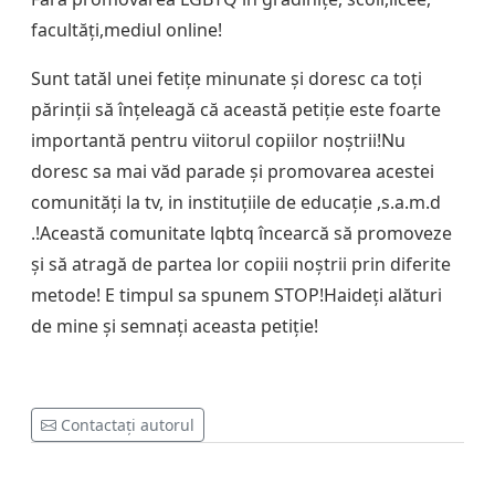
facultăți,mediul online!
Sunt tatăl unei fetițe minunate și doresc ca toți
părinții să înțeleagă că această petiție este foarte
importantă pentru viitorul copiilor noștrii!Nu
doresc sa mai văd parade și promovarea acestei
comunități la tv, in instituțiile de educație ,s.a.m.d
.!Această comunitate lqbtq încearcă să promoveze
și să atragă de partea lor copiii noștrii prin diferite
metode! E timpul sa spunem STOP!Haideți alături
de mine și semnați aceasta petiție!
Contactați autorul