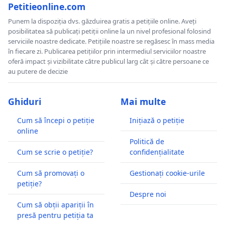
Petitieonline.com
Punem la dispoziția dvs. găzduirea gratis a petițiile online. Aveți
posibilitatea să publicați petiții online la un nivel profesional folosind
serviciile noastre dedicate. Petițiile noastre se regăsesc în mass media
în fiecare zi. Publicarea petițiilor prin intermediul serviciilor noastre
oferă impact și vizibilitate către publicul larg cât și către persoane ce
au putere de decizie
Ghiduri
Mai multe
Cum să începi o petiție
Inițiază o petiție
online
Politică de
Cum se scrie o petiție?
confidențialitate
Cum să promovați o
Gestionați cookie-urile
petiție?
Despre noi
Cum să obții apariții în
presă pentru petiția ta