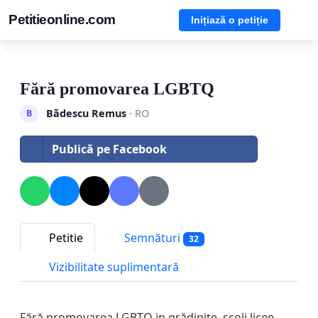
Petitieonline.com
Inițiază o petiție
Fără promovarea LGBTQ
Bădescu Remus
· RO
B
Publică pe Facebook
Petitie
Semnături
32
Vizibilitate suplimentară
Fără promovarea LGBTQ in grădinițe, scoli,licee,