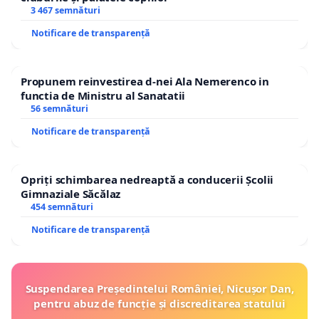
3 467 semnături
Notificare de transparență
Propunem reinvestirea d-nei Ala Nemerenco in
functia de Ministru al Sanatatii
56 semnături
Notificare de transparență
Opriți schimbarea nedreaptă a conducerii Școlii
Gimnaziale Săcălaz
454 semnături
Notificare de transparență
Suspendarea Președintelui României, Nicușor Dan,
pentru abuz de funcție și discreditarea statului