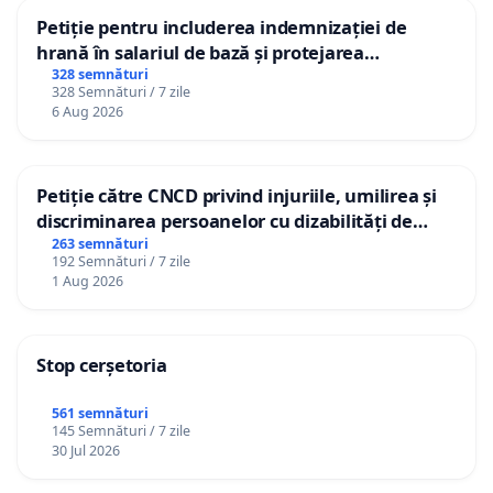
Petiție pentru includerea indemnizației de
hrană în salariul de bază și protejarea
gradațiilor de vechime pentru asistenții
328 semnături
328 Semnături / 7 zile
personali
6 Aug 2026
Petiție către CNCD privind injuriile, umilirea și
discriminarea persoanelor cu dizabilități de
către utilizatorul TikTok „Gorici”
263 semnături
192 Semnături / 7 zile
1 Aug 2026
Stop cerșetoria
561 semnături
145 Semnături / 7 zile
30 Jul 2026