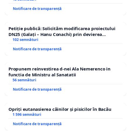
Notificare de transparență
Petiție publică: Solicităm modificarea proiectului
DN25 (Galați – Hanu Conachi) prin devierea
traseului în afara localităților!
102 semnături
Notificare de transparență
Propunem reinvestirea d-nei Ala Nemerenco in
functia de Ministru al Sanatatii
56 semnături
Notificare de transparență
Opriți eutanasierea câinilor și pisicilor în Bacău
1 596 semnături
Notificare de transparență