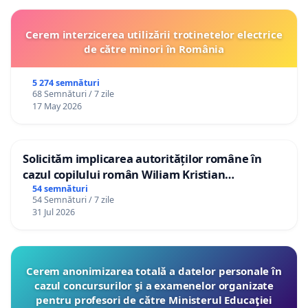
Cerem interzicerea utilizării trotinetelor electrice
de către minori în România
5 274 semnături
68 Semnături / 7 zile
17 May 2026
Solicităm implicarea autorităților române în
cazul copilului român Wiliam Kristian
Gheorghe, aflat în plasament în Danemarca de
54 semnături
54 Semnături / 7 zile
12 ani
31 Jul 2026
Cerem anonimizarea totală a datelor personale în
cazul concursurilor şi a examenelor organizate
pentru profesori de către Ministerul Educaţiei