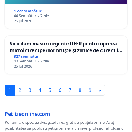
1 272 semnături
44 Semnături / 7 zile
25 Jul 2026
Solicităm măsuri urgente DEER pentru oprirea
microîntreruperilor bruște și zilnice de curent în
Sâncraiu de Mureș și Nazna
327 semnături
40 Semnături / 7 zile
25 Jul 2026
1
2
3
4
5
6
7
8
9
»
Petitieonline.com
Punem la dispoziția dvs. găzduirea gratis a petițiile online. Aveți
posibilitatea să publicați petiții online la un nivel profesional folosind