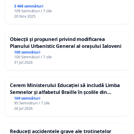
3 468 semnături
109 Semnături / 7 zile
20 Nov 2025
Obiecții și propuneri privind modificarea
Planului Urbanistic General al orașului Ialoveni
100 semnături
100 Semnături / 7 zile
31 Jul 2026
Cerem Ministerului Educației să includă Limba
Semnelor și alfabetul Braille în școlile din
Republica Moldova!
169 semnături
95 Semnături / 7 zile
26 Jul 2026
Reduceți accidentele grave ale trotinetelor