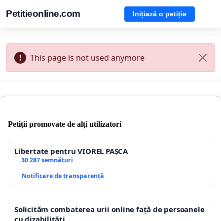
Petitieonline.com
Inițiază o petiție
This page is not used anymore
Petiții promovate de alți utilizatori
Libertate pentru VIOREL PAȘCA
30 287 semnături
Notificare de transparență
Solicităm combaterea urii online față de persoanele
cu dizabilități