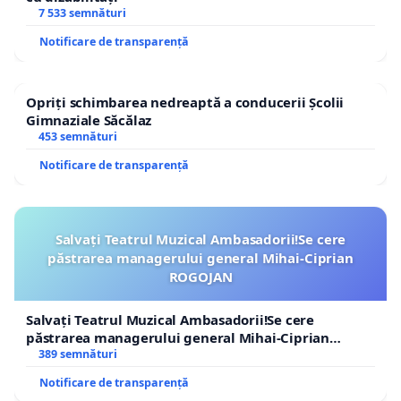
7 533 semnături
Notificare de transparență
Opriți schimbarea nedreaptă a conducerii Școlii
Gimnaziale Săcălaz
453 semnături
Notificare de transparență
Salvați Teatrul Muzical Ambasadorii!Se cere
păstrarea managerului general Mihai-Ciprian
ROGOJAN
Salvați Teatrul Muzical Ambasadorii!Se cere
păstrarea managerului general Mihai-Ciprian
ROGOJAN
389 semnături
Notificare de transparență