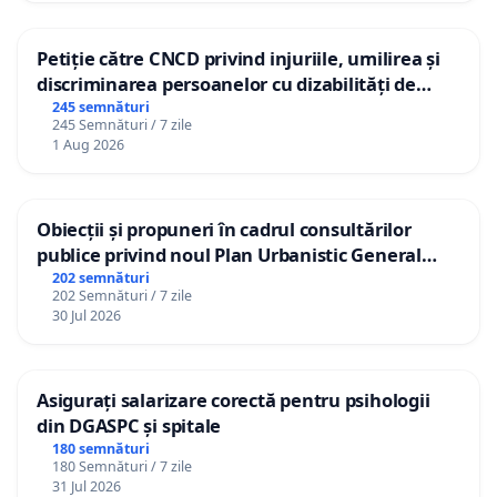
Petiție către CNCD privind injuriile, umilirea și
discriminarea persoanelor cu dizabilități de
către utilizatorul TikTok „Gorici”
245 semnături
245 Semnături / 7 zile
1 Aug 2026
Obiecții și propuneri în cadrul consultărilor
publice privind noul Plan Urbanistic General
(PUG) Ialoveni
202 semnături
202 Semnături / 7 zile
30 Jul 2026
Asigurați salarizare corectă pentru psihologii
din DGASPC și spitale
180 semnături
180 Semnături / 7 zile
31 Jul 2026