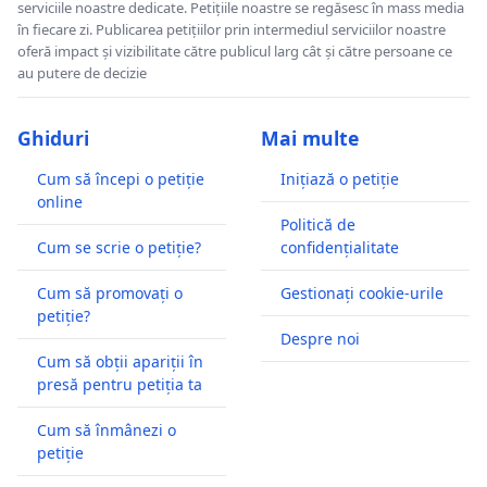
serviciile noastre dedicate. Petițiile noastre se regăsesc în mass media
în fiecare zi. Publicarea petițiilor prin intermediul serviciilor noastre
oferă impact și vizibilitate către publicul larg cât și către persoane ce
au putere de decizie
Ghiduri
Mai multe
Cum să începi o petiție
Inițiază o petiție
online
Politică de
Cum se scrie o petiție?
confidențialitate
Cum să promovați o
Gestionați cookie-urile
petiție?
Despre noi
Cum să obții apariții în
presă pentru petiția ta
Cum să înmânezi o
petiție