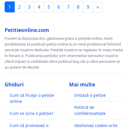
1
2
3
4
5
6
7
8
9
»
Petitieonline.com
Punem la dispoziția dvs. găzduirea gratis a petițiile online. Aveți
posibilitatea să publicați petiții online la un nivel profesional folosind
serviciile noastre dedicate. Petițiile noastre se regăsesc în mass media
în fiecare zi. Publicarea petițiilor prin intermediul serviciilor noastre
oferă impact și vizibilitate către publicul larg cât și către persoane ce
au putere de decizie
Ghiduri
Mai multe
Cum să începi o petiție
Inițiază o petiție
online
Politică de
Cum se scrie o petiție?
confidențialitate
Cum să promovați o
Gestionați cookie-urile