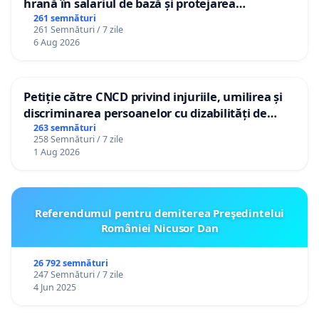
hrană în salariul de bază și protejarea
gradațiilor de vechime pentru asistenții
261 semnături
261 Semnături / 7 zile
personali
6 Aug 2026
Petiție către CNCD privind injuriile, umilirea și
discriminarea persoanelor cu dizabilități de
către utilizatorul TikTok „Gorici”
263 semnături
258 Semnături / 7 zile
1 Aug 2026
Referendumul pentru demiterea Preşedintelui
României Nicusor Dan
26 792 semnături
247 Semnături / 7 zile
4 Jun 2025