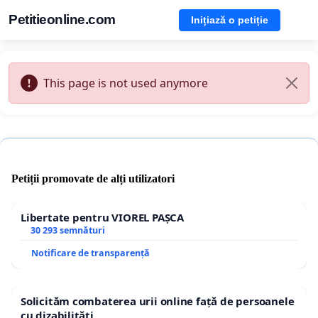
Petitieonline.com
Inițiază o petiție
This page is not used anymore
Petiții promovate de alți utilizatori
Libertate pentru VIOREL PAȘCA
30 293 semnături
Notificare de transparență
Solicităm combaterea urii online față de persoanele
cu dizabilități