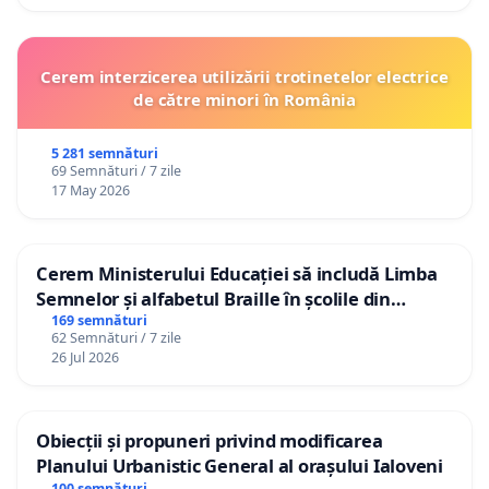
Cerem interzicerea utilizării trotinetelor electrice
de către minori în România
5 281 semnături
69 Semnături / 7 zile
17 May 2026
Cerem Ministerului Educației să includă Limba
Semnelor și alfabetul Braille în școlile din
Republica Moldova!
169 semnături
62 Semnături / 7 zile
26 Jul 2026
Obiecții și propuneri privind modificarea
Planului Urbanistic General al orașului Ialoveni
100 semnături