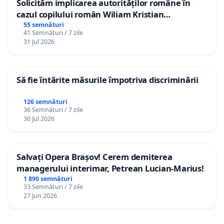
Solicităm implicarea autorităților române în
cazul copilului român Wiliam Kristian
Gheorghe, aflat în plasament în Danemarca de
55 semnături
41 Semnături / 7 zile
12 ani
31 Jul 2026
Să fie întărite măsurile împotriva discriminării
126 semnături
36 Semnături / 7 zile
30 Jul 2026
Salvați Opera Brașov! Cerem demiterea
managerului interimar, Petrean Lucian-Marius!
1 890 semnături
33 Semnături / 7 zile
27 Jun 2026