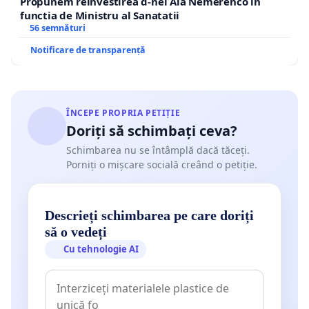
Propunem reinvestirea d-nei Ala Nemerenco in
functia de Ministru al Sanatatii
56 semnături
Notificare de transparență
ÎNCEPE PROPRIA PETIȚIE
Doriți să schimbați ceva?
Schimbarea nu se întâmplă dacă tăceți.
Porniți o mișcare socială creând o petiție.
Descrieți schimbarea pe care doriți
să o vedeți
Cu tehnologie AI