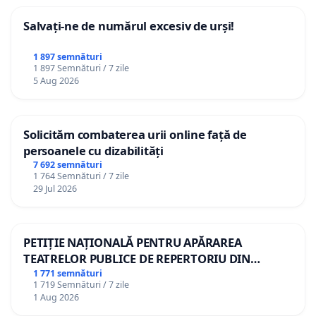
Salvați-ne de numărul excesiv de urși!
1 897 semnături
1 897 Semnături / 7 zile
5 Aug 2026
Solicităm combaterea urii online față de
persoanele cu dizabilități
7 692 semnături
1 764 Semnături / 7 zile
29 Jul 2026
PETIȚIE NAȚIONALĂ PENTRU APĂRAREA
TEATRELOR PUBLICE DE REPERTORIU DIN
ROMÂNIA
1 771 semnături
1 719 Semnături / 7 zile
1 Aug 2026