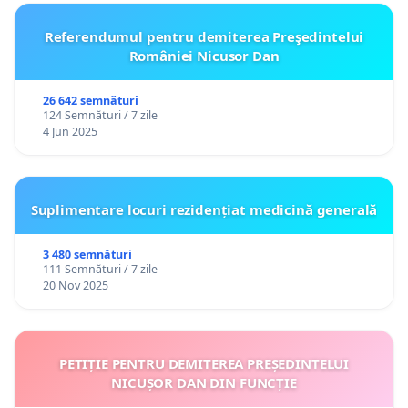
Referendumul pentru demiterea Preşedintelui
României Nicusor Dan
26 642 semnături
124 Semnături / 7 zile
4 Jun 2025
Suplimentare locuri rezidențiat medicină generală
3 480 semnături
111 Semnături / 7 zile
20 Nov 2025
PETIȚIE PENTRU DEMITEREA PREȘEDINTELUI
NICUȘOR DAN DIN FUNCȚIE