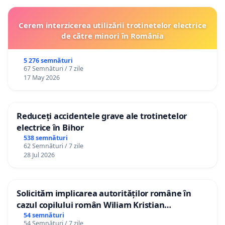
Cerem interzicerea utilizării trotinetelor electrice
de către minori în România
5 276 semnături
67 Semnături / 7 zile
17 May 2026
Reduceți accidentele grave ale trotinetelor
electrice în Bihor
538 semnături
62 Semnături / 7 zile
28 Jul 2026
Solicităm implicarea autorităților române în
cazul copilului român Wiliam Kristian
Gheorghe, aflat în plasament în Danemarca de
54 semnături
54 Semnături / 7 zile