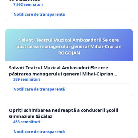
7 592 semnături
Notificare de transparență
Salvați Teatrul Muzical Ambasadorii!Se cere
păstrarea managerului general Mihai-Ciprian
ROGOJAN
Salvați Teatrul Muzical Ambasadorii!Se cere
păstrarea managerului general Mihai-Ciprian
ROGOJAN
389 semnături
Notificare de transparență
Opriți schimbarea nedreaptă a conducerii Școlii
Gimnaziale Săcălaz
453 semnături
Notificare de transparență