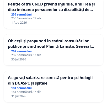
Petiție către CNCD privind injuriile, umilirea și
discriminarea persoanelor cu dizabilități de
către utilizatorul TikTok „Gorici”
256 semnături
256 Semnături / 7 zile
1 Aug 2026
Obiecții și propuneri în cadrul consultărilor
publice privind noul Plan Urbanistic General
(PUG) Ialoveni
202 semnături
202 Semnături / 7 zile
30 Jul 2026
Asigurați salarizare corectă pentru psihologii
din DGASPC și spitale
181 semnături
181 Semnături / 7 zile
31 Jul 2026