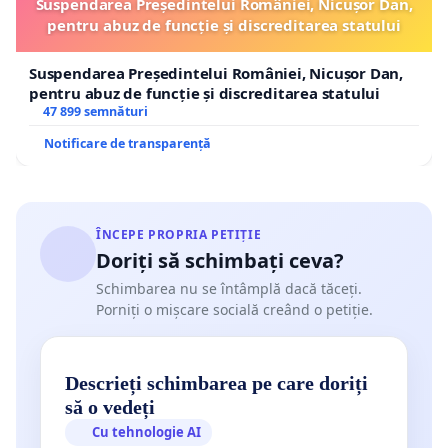
Suspendarea Președintelui României, Nicușor Dan,
pentru abuz de funcție și discreditarea statului
Suspendarea Președintelui României, Nicușor Dan,
pentru abuz de funcție și discreditarea statului
47 899 semnături
Notificare de transparență
ÎNCEPE PROPRIA PETIȚIE
Doriți să schimbați ceva?
Schimbarea nu se întâmplă dacă tăceți.
Porniți o mișcare socială creând o petiție.
Descrieți schimbarea pe care doriți
să o vedeți
Cu tehnologie AI