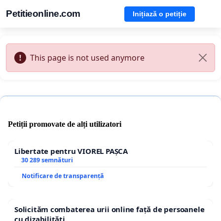
Petitieonline.com
Inițiază o petiție
This page is not used anymore
Petiții promovate de alți utilizatori
Libertate pentru VIOREL PAȘCA
30 289 semnături
Notificare de transparență
Solicităm combaterea urii online față de persoanele
cu dizabilități