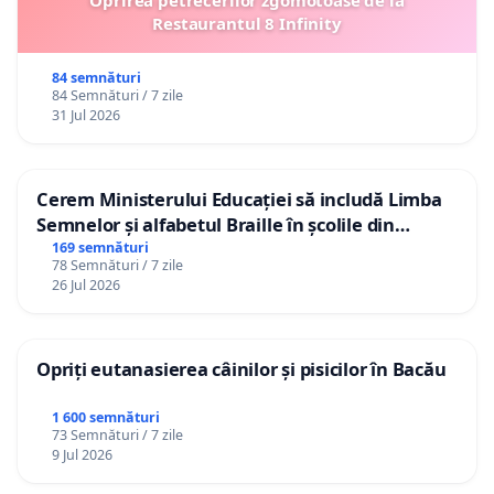
Oprirea petrecerilor zgomotoase de la
Restaurantul 8 Infinity
84 semnături
84 Semnături / 7 zile
31 Jul 2026
Cerem Ministerului Educației să includă Limba
Semnelor și alfabetul Braille în școlile din
Republica Moldova!
169 semnături
78 Semnături / 7 zile
26 Jul 2026
Opriți eutanasierea câinilor și pisicilor în Bacău
1 600 semnături
73 Semnături / 7 zile
9 Jul 2026