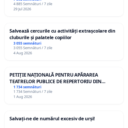
4 885 Semnături / 7 zile
29 Jul 2026
Salvează cercurile cu activități extrașcolare din
cluburile și palatele copiilor
3 055 semnături
3 055 Semnături / 7 zile
4 Aug 2026
PETIȚIE NAȚIONALĂ PENTRU APĂRAREA
TEATRELOR PUBLICE DE REPERTORIU DIN
ROMÂNIA
1 734 semnături
1 734 Semnături / 7 zile
1 Aug 2026
Salvați-ne de numărul excesiv de urși!