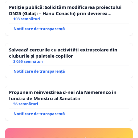
Petiție publică: Solicităm modificarea proiectului
DN25 (Galați – Hanu Conachi) prin devierea
traseului în afara localităților!
103 semnături
Notificare de transparență
Salvează cercurile cu activități extrașcolare din
cluburile și palatele copiilor
3 055 semnături
Notificare de transparență
Propunem reinvestirea d-nei Ala Nemerenco in
functia de Ministru al Sanatatii
56 semnături
Notificare de transparență