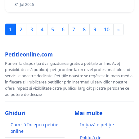
12 ani
31 Jul 2026
1
2
3
4
5
6
7
8
9
10
»
Petitieonline.com
Punem la dispoziția dvs. găzduirea gratis a petițiile online. Aveți
posibilitatea să publicați petiții online la un nivel profesional folosind
serviciile noastre dedicate. Petițiile noastre se regăsesc în mass media
în fiecare zi. Publicarea petițiilor prin intermediul serviciilor noastre
oferă impact și vizibilitate către publicul larg cât și către persoane ce
au putere de decizie
Ghiduri
Mai multe
Cum să începi o petiție
Inițiază o petiție
online
Politică de