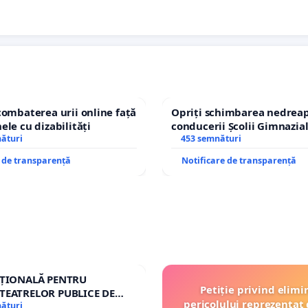
combaterea urii online față
Opriți schimbarea nedreap
ele cu dizabilități
conducerii Școlii Gimnazia
nături
453 semnături
e de transparență
Notificare de transparență
AȚIONALĂ PENTRU
Petiție privind elimi
TEATRELOR PUBLICE DE
pericolului reprezentat 
IU DIN ROMÂNIA
nături