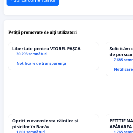
Publică comentariul
Petiții promovate de alți utilizatori
Libertate pentru VIOREL PAȘCA
Solicităm 
30 293 semnături
de persoan
7 685 sem
Notificare de transparență
Notificar
Opriți eutanasierea câinilor și
PETIȚIE N
pisicilor în Bacău
APĂRAREA 
1 601 semnături
REPERTOR
1 765 sem