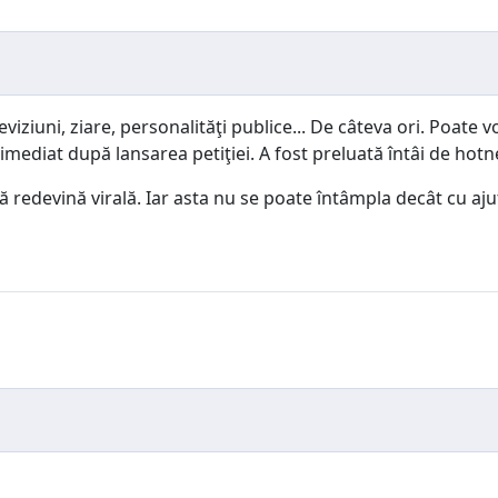
viziuni, ziare, personalităţi publice... De câteva ori. Poate 
t imediat după lansarea petiţiei. A fost preluată întâi de ho
redevină virală. Iar asta nu se poate întâmpla decât cu ajuto