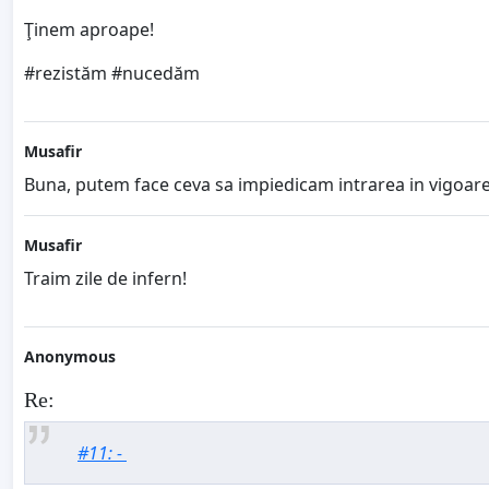
Ţinem aproape!
#rezistăm #nucedăm
Musafir
Buna, putem face ceva sa impiedicam intrarea in vigoar
Musafir
Traim zile de infern!
Anonymous
Re:
#11: -