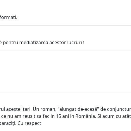
formati.
ne pentru mediatizarea acestor lucruri !
orul acestei tari. Un roman, "alungat de-acasă" de conjunctu
3 ani ce nu am reusit sa fac in 15 ani in România. Si acum cu
araziți. Cu respect