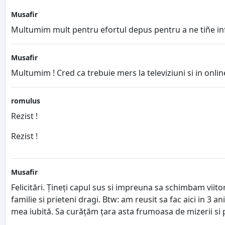
Musafir
Multumim mult pentru efortul depus pentru a ne tiñe in
Musafir
Multumim ! Cred ca trebuie mers la televiziuni si in onli
romulus
Rezist !
Rezist !
Musafir
Felicitări. Țineți capul sus si impreuna sa schimbam viit
familie si prieteni dragi. Btw: am reusit sa fac aici in 
mea iubită. Sa curățăm țara asta frumoasa de mizerii si p