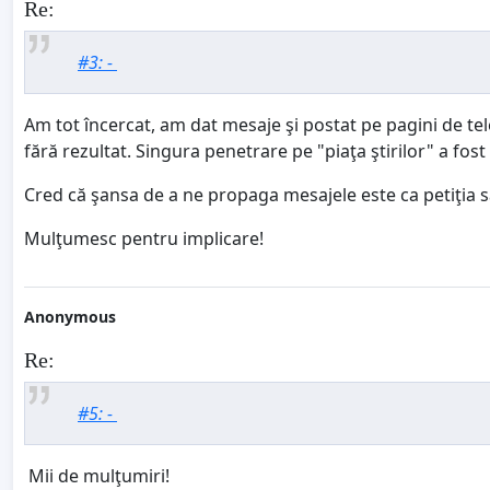
Re:
#3: -
Am tot încercat, am dat mesaje şi postat pe pagini de tele
fără rezultat. Singura penetrare pe "piaţa ştirilor" a fos
Cred că şansa de a ne propaga mesajele este ca petiţia să 
Mulţumesc pentru implicare!
Anonymous
Re:
#5: -
Mii de mulţumiri!