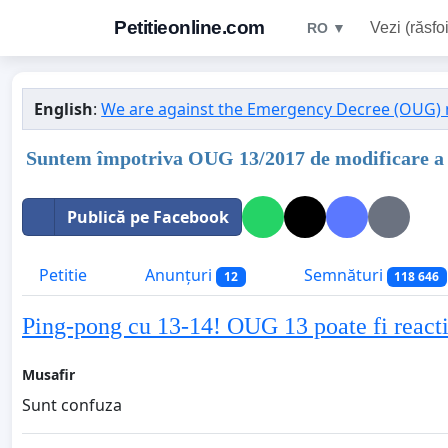
Petitieonline.com
Vezi (răsfoi
RO ▼
English
:
We are against the Emergency Decree (OUG) n
Suntem împotriva OUG 13/2017 de modificare a
Publică pe Facebook
Petitie
Anunțuri
Semnături
12
118 646
Ping-pong cu 13-14! OUG 13 poate fi reacti
Musafir
Sunt confuza