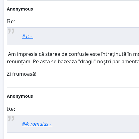
Anonymous
Re:
#1: -
Am impresia că starea de confuzie este întreţinută în m
renunţăm. Pe asta se bazează "dragii" noştri parlamenta
Zi frumoasă!
Anonymous
Re:
#4: romulus -