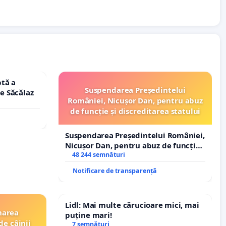
tă a
Suspendarea Președintelui
le Săcălaz
României, Nicușor Dan, pentru abuz
de funcție și discreditarea statului
Suspendarea Președintelui României,
Nicușor Dan, pentru abuz de funcție
și discreditarea statului
48 244 semnături
Notificare de transparență
Lidl: Mai multe cărucioare mici, mai
narea
puține mari!
de câinii
7 semnături