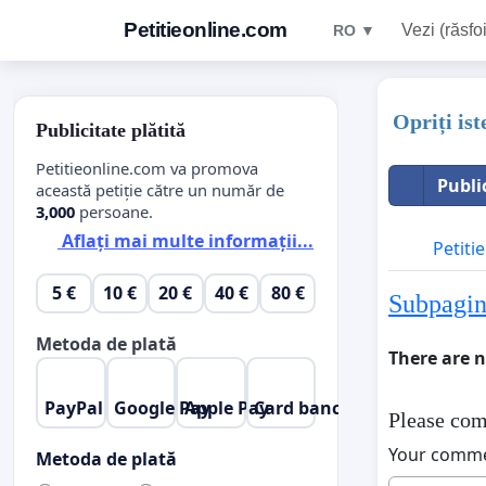
Petitieonline.com
Vezi (răsfoi
RO ▼
Opriți ist
Publicitate plătită
Petitieonline.com va promova
Publi
această petiție către un număr de
3,000
persoane.
Aflați mai multe informații...
Petitie
5 €
10 €
20 €
40 €
80 €
Subpagini
Metoda de plată
There are 
PayPal
Google Pay
Apple Pay
Card bancar
Please com
Your comm
Metoda de plată