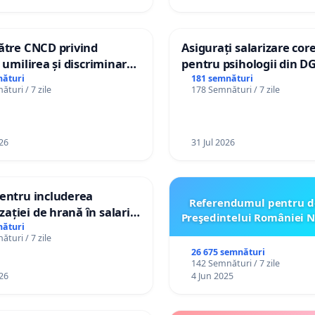
către CNCD privind
Asigurați salarizare cor
, umilirea și discriminarea
pentru psihologii din D
lor cu dizabilități de
spitale
nături
181 semnături
turi / 7 zile
178 Semnături / 7 zile
lizatorul TikTok „Gorici”
26
31 Jul 2026
pentru includerea
Referendumul pentru d
ației de hrană în salariul
Preşedintelui României N
și protejarea gradațiilor
nături
turi / 7 zile
me pentru asistenții
26 675 semnături
i
142 Semnături / 7 zile
26
4 Jun 2025