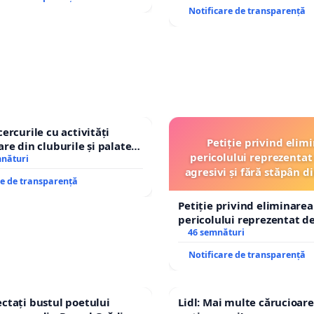
Notificare de transparență
cercurile cu activități
Petiție privind elim
are din cluburile și palatele
pericolului reprezentat 
mnături
agresivi și fără stăpân 
re de transparență
Tunari
Petiție privind eliminarea
pericolului reprezentat de
agresivi și fără stăpân d
46 semnături
Tunari
Notificare de transparență
ctați bustul poetului
Lidl: Mai multe cărucioare