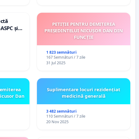
ectă
PETIȚIE PENTRU DEMITEREA
GASPC și
PREȘEDINTELUI NICUȘOR DAN DIN
FUNCȚIE
1 823 semnături
167 Semnături / 7 zile
31 Jul 2025
emiterea
Suplimentare locuri rezidențiat
icusor Dan
medicină generală
3 482 semnături
110 Semnături / 7 zile
20 Nov 2025