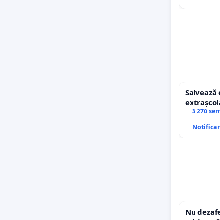
Salvează 
extrașcol
copiilor
3 270 se
Notifica
Nu dezafe