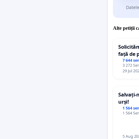
Datele
Alte petiții 
Solicită
față de 
7 644 se
3 272 Sem
29 Jul 20
Salvați-
urși!
1 564 se
1 564 Sem
5 Aug 20