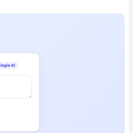
logie AI