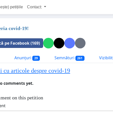
ește) petițiile
Contact:
eria covid-19!
că pe Facebook (169)
Anunțuri
Semnături
Vizibil
29
261
 cu articole despre covid-19
no comments yet.
ment on this petition
ent