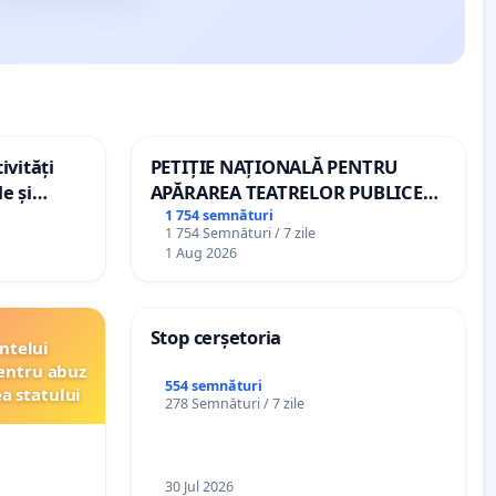
ivități
PETIȚIE NAȚIONALĂ PENTRU
e și
APĂRAREA TEATRELOR PUBLICE
DE REPERTORIU DIN ROMÂNIA
1 754 semnături
1 754 Semnături / 7 zile
1 Aug 2026
Stop cerșetoria
ntelui
entru abuz
554 semnături
ea statului
278 Semnături / 7 zile
30 Jul 2026