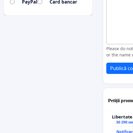
PayPal
Card bancar
Please do no
or the name o
Publică c
Petiții promo
Libertat
30 290 s
Notifica