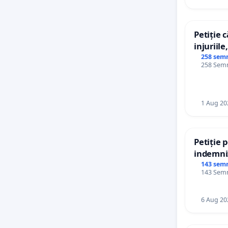
Petiție 
injuriile
persoane
258 sem
258 Semnă
către uti
1 Aug 20
Petiție 
indemniz
de bază 
143 sem
143 Semnă
de vechi
personal
6 Aug 20