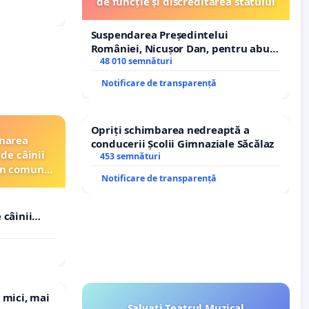
de funcție și discreditarea statului
Suspendarea Președintelui
României, Nicușor Dan, pentru abuz
de funcție și discreditarea statului
48 010 semnături
Notificare de transparență
Opriți schimbarea nedreaptă a
inarea
conducerii Școlii Gimnaziale Săcălaz
de câinii
453 semnături
din comuna
Notificare de transparență
 câinii
in comuna
 mici, mai
Salvați Teatrul Muzical