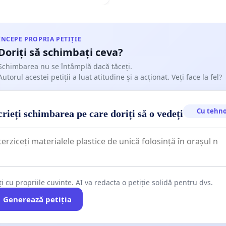
ÎNCEPE PROPRIA PETIȚIE
Doriți să schimbați ceva?
Schimbarea nu se întâmplă dacă tăceți.
Autorul acestei petiții a luat atitudine și a acționat. Veți face la fel?
Cu tehno
rieți schimbarea pe care doriți să o vedeți
ți cu propriile cuvinte. AI va redacta o petiție solidă pentru dvs.
Generează petiția