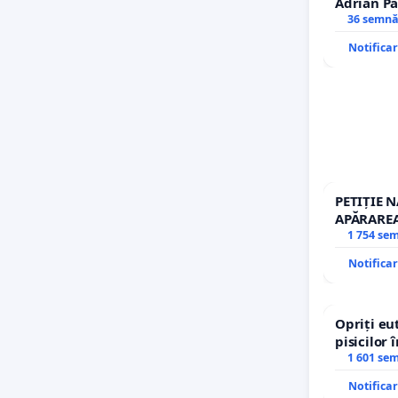
Adrian Pă
Icoanei! S
36 semnă
Notifica
PETIȚIE 
APĂRAREA
REPERTO
1 754 se
Notifica
Opriți eu
pisicilor 
1 601 se
Notifica