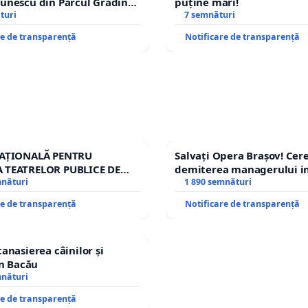
unescu din Parcul Grădina
puține mari!
top cenzurii culturale!
turi
7 semnături
re de transparență
Notificare de transparență
NAȚIONALĂ PENTRU
Salvați Opera Brașov! Ce
 TEATRELOR PUBLICE DE
demiterea managerului in
RIU DIN ROMÂNIA
mnături
Petrean Lucian-Marius!
1 890 semnături
re de transparență
Notificare de transparență
tanasierea câinilor și
în Bacău
mnături
re de transparență