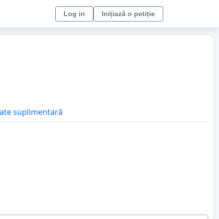
Log in
Inițiază o petiție
itate suplimentară