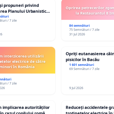
 și propuneri privind
Oprirea petrecerilor zgo
rea Planului Urbanistic
la Restaurantul 8 In
al orașului Ialoveni
nături
uri / 7 zile
84 semnături
75 Semnături / 7 zile
26
31 Jul 2026
Opriți eutanasierea câini
 interzicerea utilizării
pisicilor în Bacău
etelor electrice de către
1 601 semnături
minori în România
69 Semnături / 7 zile
mnături
uri / 7 zile
026
9 Jul 2026
m implicarea autorităților
Reduceți accidentele gr
n cazul copilului român
trotinetelor electrice în