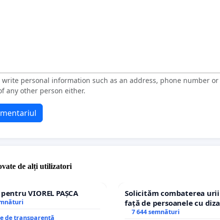
t write personal information such as an address, phone number o
f any other person either.
omentariul
vate de alți utilizatori
e pentru VIOREL PAȘCA
Solicităm combaterea urii
emnături
față de persoanele cu diza
7 644 semnături
re de transparență