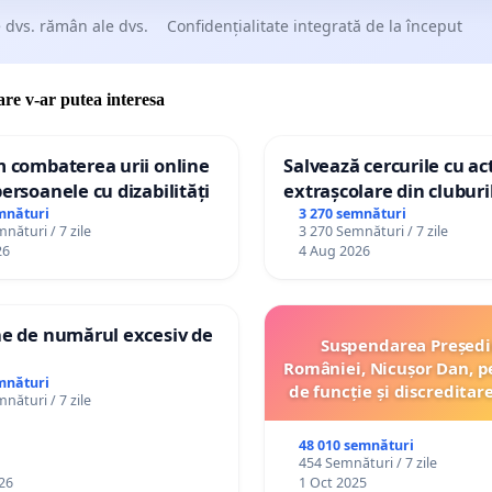
 dvs. rămân ale dvs.
Confidențialitate integrată de la început
care v-ar putea interesa
m combaterea urii online
Salvează cercurile cu act
persoanele cu dizabilități
extrașcolare din cluburil
palatele copiilor
mnături
3 270 semnături
nături / 7 zile
3 270 Semnături / 7 zile
26
4 Aug 2026
ne de numărul excesiv de
Suspendarea Președi
României, Nicușor Dan, p
mnături
de funcție și discreditar
nături / 7 zile
48 010 semnături
454 Semnături / 7 zile
26
1 Oct 2025