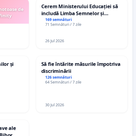
Cerem Ministerului Educației să
motoase de
includă Limba Semnelor și
finity
alfabetul Braille în școlile din
169 semnături
71 Semnături / 7 zile
Republica Moldova!
26 Jul 2026
lor și
Să fie întărite măsurile împotriva
discriminării
126 semnături
64 Semnături / 7 zile
30 Jul 2026
ave ale
 Bihor