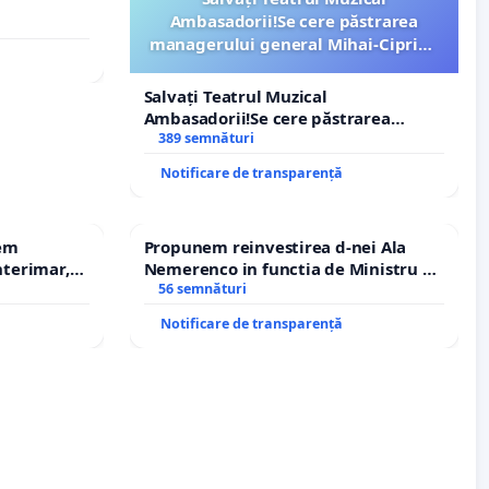
Ambasadorii!Se cere păstrarea
managerului general Mihai-Ciprian
ROGOJAN
Salvați Teatrul Muzical
Ambasadorii!Se cere păstrarea
managerului general Mihai-Ciprian
389 semnături
ROGOJAN
Notificare de transparență
rem
Propunem reinvestirea d-nei Ala
terimar,
Nemerenco in functia de Ministru al
Sanatatii
56 semnături
Notificare de transparență