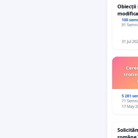
Obiecții
modifica
General 
100 sem
91 Semnăt
31 Jul 20
Cerem
trotin
5 281 se
71 Semnăt
17 May 2
Solicită
române î