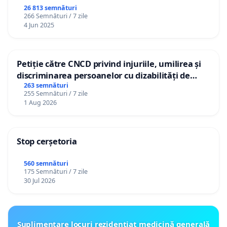
26 813 semnături
266 Semnături / 7 zile
4 Jun 2025
Petiție către CNCD privind injuriile, umilirea și
discriminarea persoanelor cu dizabilități de
către utilizatorul TikTok „Gorici”
263 semnături
255 Semnături / 7 zile
1 Aug 2026
Stop cerșetoria
560 semnături
175 Semnături / 7 zile
30 Jul 2026
Suplimentare locuri rezidențiat medicină generală