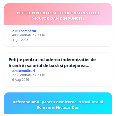
PETIȚIE PENTRU DEMITEREA PREȘEDINTELUI
NICUȘOR DAN DIN FUNCȚIE
2 057 semnături
400 Semnături / 7 zile
31 Jul 2025
Petiție pentru includerea indemnizației de
hrană în salariul de bază și protejarea
gradațiilor de vechime pentru asistenții
273 semnături
273 Semnături / 7 zile
personali
6 Aug 2026
Referendumul pentru demiterea Preşedintelui
României Nicusor Dan