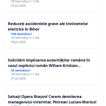
58 Semnături / 7 zile
26 Jul 2026
Reduceți accidentele grave ale trotinetelor
electrice în Bihor
538 semnături
45 Semnături / 7 zile
28 Jul 2026
Solicităm implicarea autorităților române în
cazul copilului român Wiliam Kristian
Gheorghe, aflat în plasament în Danemarca de
55 semnături
39 Semnături / 7 zile
12 ani
31 Jul 2026
Salvați Opera Brașov! Cerem demiterea
managerului interimar, Petrean Lucian-Marius!