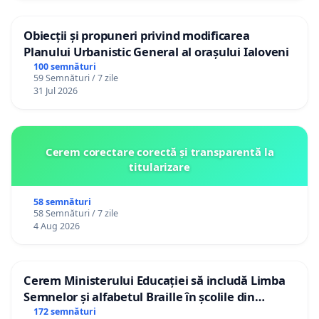
Obiecții și propuneri privind modificarea
Planului Urbanistic General al orașului Ialoveni
100 semnături
59 Semnături / 7 zile
31 Jul 2026
Cerem corectare corectă și transparentă la
titularizare
58 semnături
58 Semnături / 7 zile
4 Aug 2026
Cerem Ministerului Educației să includă Limba
Semnelor și alfabetul Braille în școlile din
Republica Moldova!
172 semnături