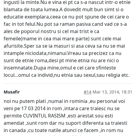
ingusti la minte.Nu e vina ei pt ca s-a nascut intr-o etnie
blamata de toata lumea.A dovedit mult bun simt si o
educatie exemplara,ceea ce nu pot spune de cei care o
fac in tot felul.Nu pot sa raman pasiva cand vad ce s-a
ales de poporul nostru si cel mai trist e ca
femeile(mame in cea mai mare parte) sunt cele mai
afurisite.Sper sa se ia masuri si asa ceva sa nu se mai
intample niciodata,nimanui.Vreau sa precizez ca nu
sunt de etnie roma,desi pt mine etnia nu are nici o
insemnatate.Dupa mine,omul e cel care sfinteste
locul...omul ca individ,nu etnia sau sexul,sau religia etc.
Musafir
#14
Mar 13, 2014, 18:31
noi nu putem plati ,numai in rominia ,eu personal voi
veni pe 17 03 2014 in rom ,intara care traiesc nu se
permite CUVINTUL RASISM ,esti arestat sou esti
amendat ,sunt rom dar nu suport diferenta sa traiesti
in canada ,cu toate natile atunci ce facem ,in rom nu