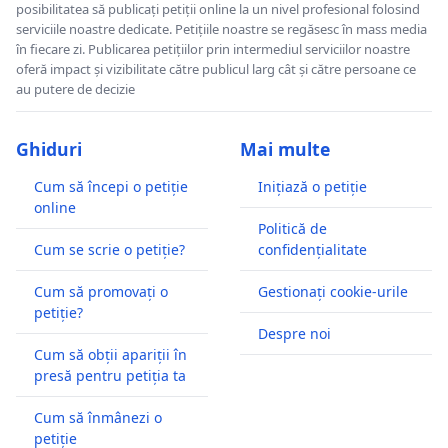
posibilitatea să publicați petiții online la un nivel profesional folosind
serviciile noastre dedicate. Petițiile noastre se regăsesc în mass media
în fiecare zi. Publicarea petițiilor prin intermediul serviciilor noastre
oferă impact și vizibilitate către publicul larg cât și către persoane ce
au putere de decizie
Ghiduri
Mai multe
Cum să începi o petiție
Inițiază o petiție
online
Politică de
Cum se scrie o petiție?
confidențialitate
Cum să promovați o
Gestionați cookie-urile
petiție?
Despre noi
Cum să obții apariții în
presă pentru petiția ta
Cum să înmânezi o
petiție