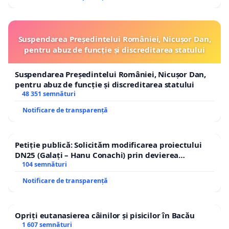
Suspendarea Președintelui României, Nicușor Dan,
pentru abuz de funcție și discreditarea statului
Suspendarea Președintelui României, Nicușor Dan,
pentru abuz de funcție și discreditarea statului
48 351 semnături
Notificare de transparență
Petiție publică: Solicităm modificarea proiectului
DN25 (Galați – Hanu Conachi) prin devierea
traseului în afara localităților!
104 semnături
Notificare de transparență
Opriți eutanasierea câinilor și pisicilor în Bacău
1 607 semnături