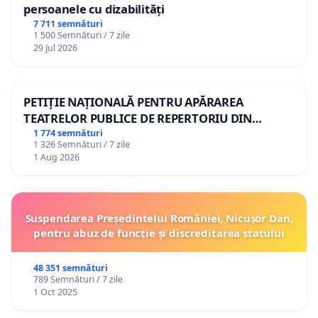
persoanele cu dizabilități
7 711 semnături
1 500 Semnături / 7 zile
29 Jul 2026
PETIȚIE NAȚIONALĂ PENTRU APĂRAREA
TEATRELOR PUBLICE DE REPERTORIU DIN
ROMÂNIA
1 774 semnături
1 326 Semnături / 7 zile
1 Aug 2026
Suspendarea Președintelui României, Nicușor Dan,
pentru abuz de funcție și discreditarea statului
48 351 semnături
789 Semnături / 7 zile
1 Oct 2025