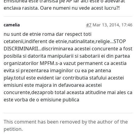
Emisiunea este transisa pe AP iar aici este o adevarat
enclava rasista. Oare numeni nu vede acest lucru?!
camelia
#7
Mar 13, 2014, 17:46
nu sunt de etnie roma dar respect toti
cetatenii,indiferent de etnie,natinalitate,religie...STOP
DISCRIMINARII...discriminarea acestei concurente a fost
posibila si datorita manipularii si sabotarii ei din partea
organizatorilor MPFM.s-a vazut permanent ca acestia
evita si prezentarea imaginilor cu ea pe antena
play.totul este evident iar contributia stafului acestei
emisiuni este majora in defavoarea acestei
concurente,dezaprob total aceasta atitudine mai ales ca
este vorba de o emisiune publica
This comment has been removed by the author of the
petition.