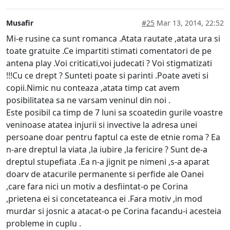
Musafir
#25
Mar 13, 2014, 22:52
Mi-e rusine ca sunt romanca .Atata rautate ,atata ura si
toate gratuite .Ce impartiti stimati comentatori de pe
antena play .Voi criticati,voi judecati ? Voi stigmatizati
!!!Cu ce drept ? Sunteti poate si parinti .Poate aveti si
copii.Nimic nu conteaza ,atata timp cat avem
posibilitatea sa ne varsam veninul din noi .
Este posibil ca timp de 7 luni sa scoatedin gurile voastre
veninoase atatea injurii si invective la adresa unei
persoane doar pentru faptul ca este de etnie roma ? Ea
n-are dreptul la viata ,la iubire ,la fericire ? Sunt de-a
dreptul stupefiata .Ea n-a jignit pe nimeni ,s-a aparat
doarv de atacurile permanente si perfide ale Oanei
,care fara nici un motiv a desfiintat-o pe Corina
,prietena ei si concetateanca ei .Fara motiv ,in mod
murdar si josnic a atacat-o pe Corina facandu-i acesteia
probleme in cuplu .