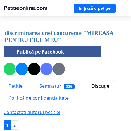
Petitieonline.com
Inițiază o petiție
discriminarea unei concurente "MIREASA
PENTRU FIUL MEU"
Publică pe Facebook
Petitie
Semnături
Discuție
326
Politică de confidențialitate
Contactați autorul petiției
1
2