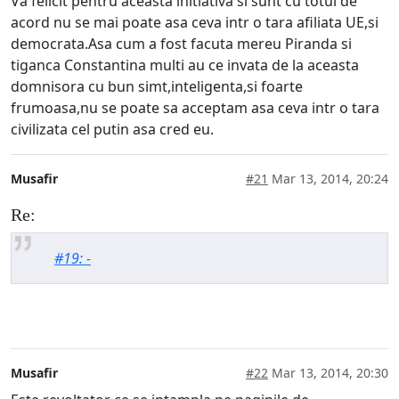
Va felicit pentru aceasta initiativa si sunt cu totul de
acord nu se mai poate asa ceva intr o tara afiliata UE,si
democrata.Asa cum a fost facuta mereu Piranda si
tiganca Constantina multi au ce invata de la aceasta
domnisora cu bun simt,inteligenta,si foarte
frumoasa,nu se poate sa acceptam asa ceva intr o tara
civilizata cel putin asa cred eu.
Musafir
#21
Mar 13, 2014, 20:24
Re:
#19: -
Musafir
#22
Mar 13, 2014, 20:30