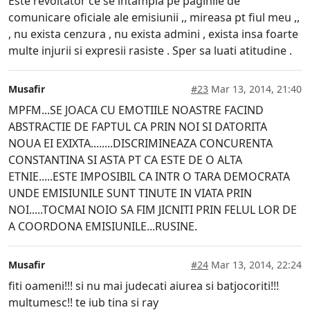
Este revoltator ce se intampla pe paginile de
comunicare oficiale ale emisiunii ,, mireasa pt fiul meu ,,
, nu exista cenzura , nu exista admini , exista insa foarte
multe injurii si expresii rasiste . Sper sa luati atitudine .
Musafir
#23
Mar 13, 2014, 21:40
MPFM...SE JOACA CU EMOTIILE NOASTRE FACIND
ABSTRACTIE DE FAPTUL CA PRIN NOI SI DATORITA
NOUA EI EXIXTA........DISCRIMINEAZA CONCURENTA
CONSTANTINA SI ASTA PT CA ESTE DE O ALTA
ETNIE.....ESTE IMPOSIBIL CA INTR O TARA DEMOCRATA
UNDE EMISIUNILE SUNT TINUTE IN VIATA PRIN
NOI.....TOCMAI NOIO SA FIM JICNITI PRIN FELUL LOR DE
A COORDONA EMISIUNILE...RUSINE.
Musafir
#24
Mar 13, 2014, 22:24
fiti oameni!!! si nu mai judecati aiurea si batjocoriti!!!
multumesc!! te iub tina si ray