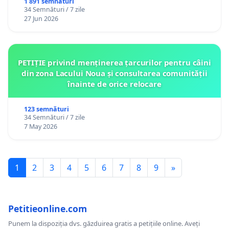
1 891 semnături
34 Semnături / 7 zile
27 Jun 2026
PETIȚIE privind menținerea țarcurilor pentru câini
din zona Lacului Noua și consultarea comunității
înainte de orice relocare
123 semnături
34 Semnături / 7 zile
7 May 2026
1
2
3
4
5
6
7
8
9
»
Petitieonline.com
Punem la dispoziția dvs. găzduirea gratis a petițiile online. Aveți