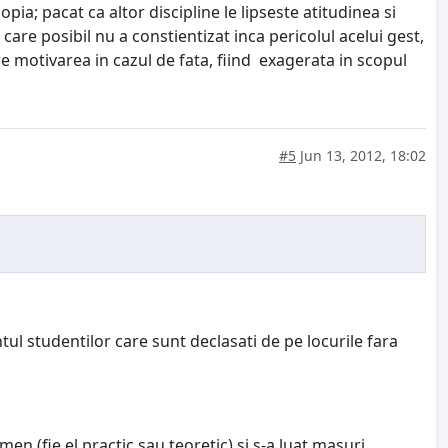
pia; pacat ca altor discipline le lipseste atitudinea si
are posibil nu a constientizat inca pericolul acelui gest,
e motivarea in cazul de fata, fiind exagerata in scopul
#5
Jun 13, 2012, 18:02
ul studentilor care sunt declasati de pe locurile fara
en (fie el practic sau teoretic) si s-a luat masuri