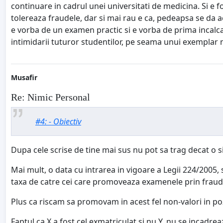
continuare in cadrul unei universitati de medicina. Si e foa
tolereaza fraudele, dar si mai rau e ca, pedeapsa se da ac
e vorba de un examen practic si e vorba de prima incalca
intimidarii tuturor studentilor, pe seama unui exemplar n
Musafir
Re: Nimic Personal
#4: - Obiectiv
Dupa cele scrise de tine mai sus nu pot sa trag decat o s
Mai mult, o data cu intrarea in vigoare a Legii 224/2005,
taxa de catre cei care promoveaza examenele prin fraud
Plus ca riscam sa promovam in acest fel non-valori in pozi
Faptul ca X a fost cel exmatriculat si nu Y, nu se incadre