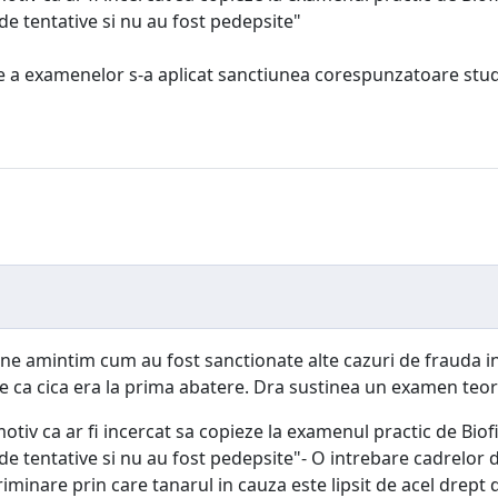
de tentative si nu au fost pedepsite"
e a examenelor s-a aplicat sanctiunea corespunzatoare stude
sa ne amintim cum au fost sanctionate alte cazuri de frauda 
 ca cica era la prima abatere. Dra sustinea un examen teoreti
v ca ar fi incercat sa copieze la examenul practic de Biofizi
de tentative si nu au fost pedepsite"- O intrebare cadrelor 
minare prin care tanarul in cauza este lipsit de acel drept de