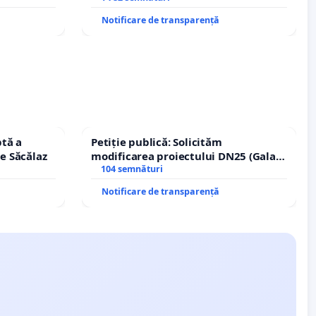
Notificare de transparență
tă a
Petiție publică: Solicităm
le Săcălaz
modificarea proiectului DN25 (Galați
– Hanu Conachi) prin devierea
104 semnături
traseului în afara localităților!
Notificare de transparență