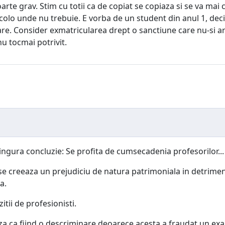
rte grav. Stim cu totii ca de copiat se copiaza si se va mai co
olo unde nu trebuie. E vorba de un student din anul 1, deci c
re. Consider exmatricularea drept o sanctiune care nu-si ar
u tocmai potrivit.
ingura concluzie: Se profita de cumsecadenia profesorilor...
 se creeaza un prejudiciu de natura patrimoniala in detriment
a.
tii de profesionisti.
aza ca fiind o descriminare deoarece acesta a fraudat un exam