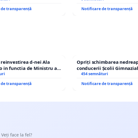
e de transparență
Notificare de transparență
einvestirea d-nei Ala
Opriți schimbarea nedreap
in functia de Ministru al
conducerii Școlii Gimnazia
uri
454 semnături
e de transparență
Notificare de transparență
 Veți face la fel?