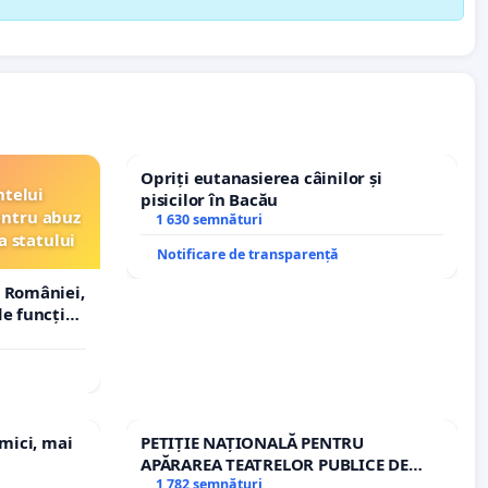
Opriți eutanasierea câinilor și
ntelui
pisicilor în Bacău
entru abuz
1 630 semnături
a statului
Notificare de transparență
 României,
e funcție
 mici, mai
PETIȚIE NAȚIONALĂ PENTRU
APĂRAREA TEATRELOR PUBLICE DE
REPERTORIU DIN ROMÂNIA
1 782 semnături