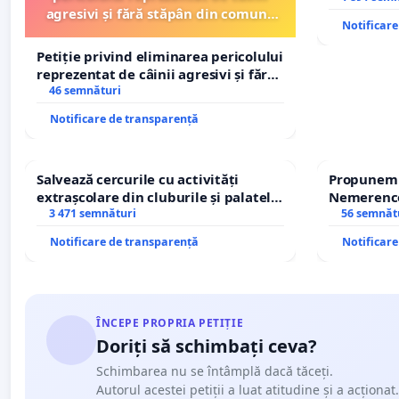
agresivi și fără stăpân din comuna
Notificar
Tunari
Petiție privind eliminarea pericolului
reprezentat de câinii agresivi și fără
stăpân din comuna Tunari
46 semnături
Notificare de transparență
Salvează cercurile cu activități
Propunem r
extrașcolare din cluburile și palatele
Nemerenco 
copiilor
3 471 semnături
Sanatatii
56 semnăt
Notificare de transparență
Notificar
ÎNCEPE PROPRIA PETIȚIE
Doriți să schimbați ceva?
Schimbarea nu se întâmplă dacă tăceți.
Autorul acestei petiții a luat atitudine și a acționat.