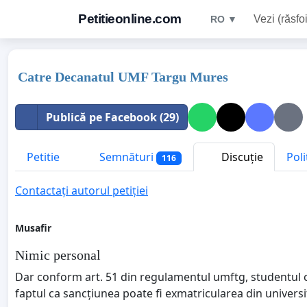
Petitieonline.com
Vezi (răsfoi
RO ▼
Catre Decanatul UMF Targu Mures
Publică pe Facebook (29)
Petitie
Semnături
Discuție
Poli
116
Contactați autorul petiției
Musafir
Nimic personal
Dar conform art. 51 din regulamentul umftg, studentul ca
faptul ca sancțiunea poate fi exmatricularea din universi