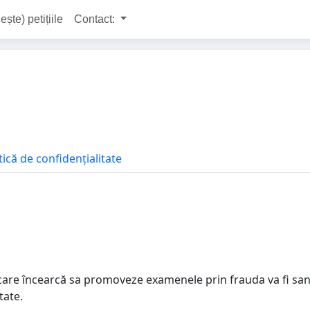
ește) petițiile
Contact:
tică de confidențialitate
re încearcă sa promoveze examenele prin frauda va fi sancți
tate.