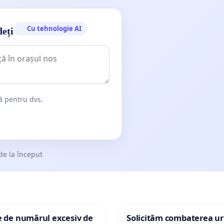
Cu tehnologie AI
deți
dă pentru dvs.
de la început
e de numărul excesiv de
Solicităm combaterea uri