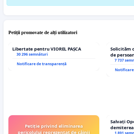
Petiții promovate de alți utilizatori
Libertate pentru VIOREL PAȘCA
Solicităm 
30 296 semnături
de persoan
7 737 sem
Notificare de transparență
Notificar
Salvați Op
Petiție privind eliminarea
demiterea
pericolului reprezentat de câinii
Petrean Lu
1 891 sem