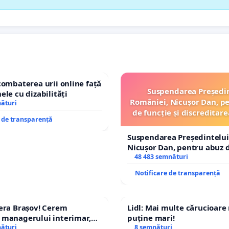
combaterea urii online față
Suspendarea Președi
ele cu dizabilități
României, Nicușor Dan, p
nături
de funcție și discreditare
e de transparență
Suspendarea Președintelui
Nicușor Dan, pentru abuz d
și discreditarea statului
48 483 semnături
Notificare de transparență
era Brașov! Cerem
Lidl: Mai multe cărucioare
 managerului interimar,
puține mari!
cian-Marius!
nături
8 semnături