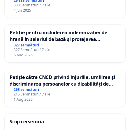
26 883 semnături
333 Semnături / 7 zile
4 Jun 2025
Petiție pentru includerea indemnizației de
hrană în salariul de bază și protejarea
gradațiilor de vechime pentru asistenții
327 semnături
327 Semnături / 7 zile
personali
6 Aug 2026
Petiție către CNCD privind injuriile, umilirea și
discriminarea persoanelor cu dizabilități de
către utilizatorul TikTok „Gorici”
263 semnături
215 Semnături / 7 zile
1 Aug 2026
Stop cerșetoria