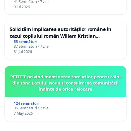
41 Semnături / 7 zile
9 Jul 2026
Solicităm implicarea autorităților române în
cazul copilului român Wiliam Kristian
Gheorghe, aflat în plasament în Danemarca de
55 semnături
37 Semnături / 7 zile
12 ani
31 Jul 2026
PETIȚIE privind menținerea țarcurilor pentru câini
din zona Lacului Noua și consultarea comunității
înainte de orice relocare
124 semnături
35 Semnături / 7 zile
7 May 2026