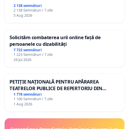
2 138 semnături
2 138 Semnături / 7 zile
5 Aug 2026
Solicităm combaterea urii online față de
persoanele cu dizabilități
7 722 semnături
1 223 Semnături / 7 zile
29 Jul 2026
PETIȚIE NAȚIONALĂ PENTRU APĂRAREA
TEATRELOR PUBLICE DE REPERTORIU DIN
ROMÂNIA
1 778 semnături
1 106 Semnături / 7 zile
1 Aug 2026
Suspendarea Președintelui României, Nicușor Dan,