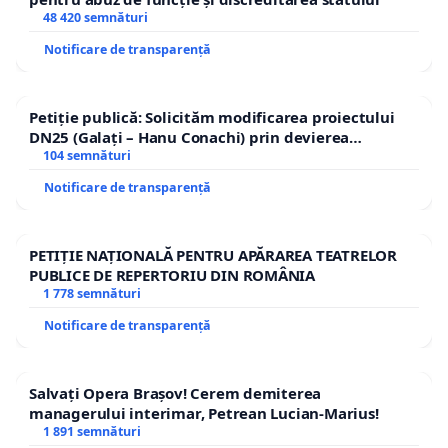
48 420 semnături
Notificare de transparență
Petiție publică: Solicităm modificarea proiectului
DN25 (Galați – Hanu Conachi) prin devierea
traseului în afara localităților!
104 semnături
Notificare de transparență
PETIȚIE NAȚIONALĂ PENTRU APĂRAREA TEATRELOR
PUBLICE DE REPERTORIU DIN ROMÂNIA
1 778 semnături
Notificare de transparență
Salvați Opera Brașov! Cerem demiterea
managerului interimar, Petrean Lucian-Marius!
1 891 semnături