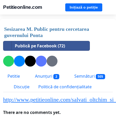
Petitieonline.com
Inițiază o petiție
Sesizarea M. Public pentru cercetarea
guvernului Ponta
Publică pe Facebook (72)
Petitie
Anunțuri
Semnături
2
505
Discuție
Politică de confidențialitate
http://www.petitieonline.com/salvati_oltchim_s
There are no comments yet.