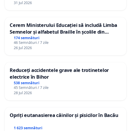
31 Jul 2026
Cerem Ministerului Educației să includă Limba
Semnelor și alfabetul Braille în școlile din
Republica Moldova!
174 semnături
46 Semnături / 7 zile
26 Jul 2026
Reduceți accidentele grave ale trotinetelor
electrice în Bihor
538 semnături
45 Semnături / 7 zile
28 Jul 2026
Opriți eutanasierea câinilor și pisicilor în Bacău
1 623 semnături