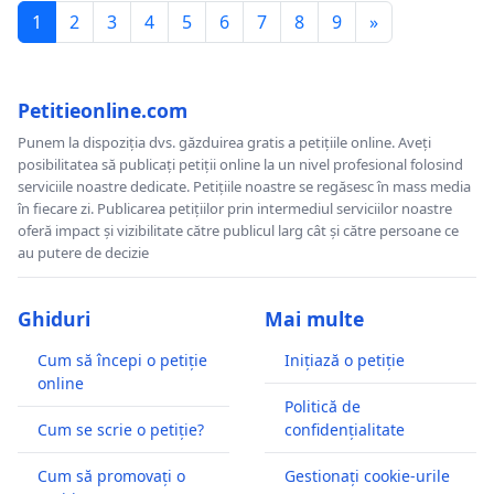
1
2
3
4
5
6
7
8
9
»
Petitieonline.com
Punem la dispoziția dvs. găzduirea gratis a petițiile online. Aveți
posibilitatea să publicați petiții online la un nivel profesional folosind
serviciile noastre dedicate. Petițiile noastre se regăsesc în mass media
în fiecare zi. Publicarea petițiilor prin intermediul serviciilor noastre
oferă impact și vizibilitate către publicul larg cât și către persoane ce
au putere de decizie
Ghiduri
Mai multe
Cum să începi o petiție
Inițiază o petiție
online
Politică de
Cum se scrie o petiție?
confidențialitate
Cum să promovați o
Gestionați cookie-urile