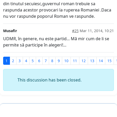
din tinutul secuiesc,guvernul roman trebuie sa
raspunda acestor provocari la ruperea Romaniei .Daca
nu vor raspunde poporul Roman ve raspunde.
Musafir
#25
Mar 11, 2014, 10:21
UDMR, în genere, nu este partid... Mă mir cum de li se
permite să participe în alegeri!...
1
2
3
4
5
6
7
8
9
10
11
12
13
14
15
This discussion has been closed.