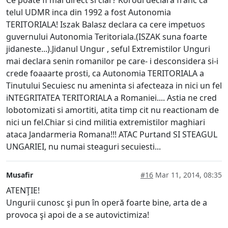
Ce poate fi mai direct si clar? Körodi declara franc ca
telul UDMR inca din 1992 a fost Autonomia
TERITORIALA! Iszak Balasz declara ca cere impetuos
guvernului Autonomia Teritoriala.(ISZAK suna foarte
jidaneste...).Jidanul Ungur , seful Extremistilor Unguri
mai declara senin romanilor pe care- i desconsidera si-i
crede foaaarte prosti, ca Autonomia TERITORIALA a
Tinutului Secuiesc nu ameninta si afecteaza in nici un fel
iNTEGRITATEA TERITORIALA a Romaniei.... Astia ne cred
lobotomizati si amortiti, atita timp cit nu reactionam de
nici un fel.Chiar si cind militia extremistilor maghiari
ataca Jandarmeria Romana!!! ATAC Purtand SI STEAGUL
UNGARIEI, nu numai steaguri secuiesti...
Musafir
#16
Mar 11, 2014, 08:35
ATENŢIE!
Ungurii cunosc şi pun în operă foarte bine, arta de a
provoca şi apoi de a se autovictimiza!