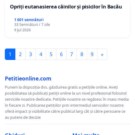
Opriți eutanasierea câinilor și pisicilor în Bacău
1 601 semnături
33 Semnături / 7 zile
9 Jul 2026
1
2
3
4
5
6
7
8
9
»
Petitieonline.com
Punem la dispoziția dvs. găzduirea gratis a petițiile online. Aveți
posibilitatea să publicați petiții online la un nivel profesional folosind
serviciile noastre dedicate. Petițiile noastre se regăsesc în mass media
în fiecare zi. Publicarea petițiilor prin intermediul serviciilor noastre
oferă impact și vizibilitate către publicul larg cât și către persoane ce
au putere de decizie