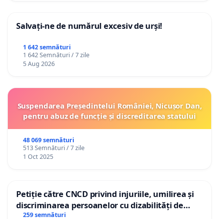
Salvați-ne de numărul excesiv de urși!
1 642 semnături
1 642 Semnături / 7 zile
5 Aug 2026
Suspendarea Președintelui României, Nicușor Dan,
pentru abuz de funcție și discreditarea statului
48 069 semnături
513 Semnături / 7 zile
1 Oct 2025
Petiție către CNCD privind injuriile, umilirea și
discriminarea persoanelor cu dizabilități de
către utilizatorul TikTok „Gorici”
259 semnături