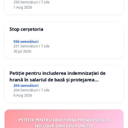
259 Semnături / 7 zile
1 Aug 2026
Stop cerșetoria
556 semnături
251 Semnături / 7 zile
30 Jul 2026
Petiție pentru includerea indemnizației de
hrană în salariul de bază și protejarea
gradațiilor de vechime pentru asistenții
204 semnături
204 Semnături / 7 zile
personali
6 Aug 2026
PETIȚIE PENTRU DEMITEREA PREȘEDINTELUI
NICUȘOR DAN DIN FUNCȚIE