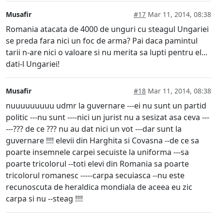
Musafir
#17
Mar 11, 2014, 08:38
Romania atacata de 4000 de unguri cu steagul Ungariei
se preda fara nici un foc de arma? Pai daca pamintul
tarii n-are nici o valoare si nu merita sa lupti pentru el...
dati-l Ungariei!
Musafir
#18
Mar 11, 2014, 08:38
nuuuuuuuuu udmr la guvernare ---ei nu sunt un partid
politic ---nu sunt ----nici un jurist nu a sesizat asa ceva ---
---??? de ce ??? nu au dat nici un vot ---dar sunt la
guvernare !!!! elevii din Harghita si Covasna --de ce sa
poarte insemnele carpei secuiste la uniforma ---sa
poarte tricolorul --toti elevi din Romania sa poarte
tricolorul romanesc -----carpa secuiasca --nu este
recunoscuta de heraldica mondiala de aceea eu zic
carpa si nu --steag !!!!