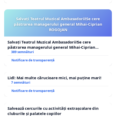
Salvați Teatrul Muzical Ambasadorii!Se cere
păstrarea managerului general Mihai-Ciprian
ROGOJAN
Salvați Teatrul Muzical Ambasadorii!Se cere
păstrarea managerului general Mihai-Ciprian
ROGOJAN
389 semnături
Notificare de transparență
Lidl: Mai multe cărucioare mici, mai puține mari!
7 semnături
Notificare de transparență
Salvează cercurile cu activități extrașcolare din
cluburile și palatele copiilor