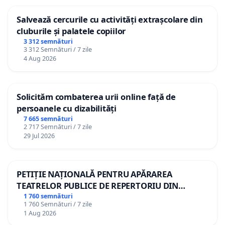
Salvează cercurile cu activități extrașcolare din
cluburile și palatele copiilor
3 312 semnături
3 312 Semnături / 7 zile
4 Aug 2026
Solicităm combaterea urii online față de
persoanele cu dizabilități
7 665 semnături
2 717 Semnături / 7 zile
29 Jul 2026
PETIȚIE NAȚIONALĂ PENTRU APĂRAREA
TEATRELOR PUBLICE DE REPERTORIU DIN
ROMÂNIA
1 760 semnături
1 760 Semnături / 7 zile
1 Aug 2026