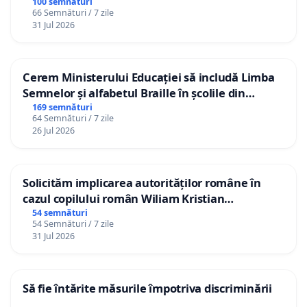
100 semnături
66 Semnături / 7 zile
31 Jul 2026
Cerem Ministerului Educației să includă Limba
Semnelor și alfabetul Braille în școlile din
Republica Moldova!
169 semnături
64 Semnături / 7 zile
26 Jul 2026
Solicităm implicarea autorităților române în
cazul copilului român Wiliam Kristian
Gheorghe, aflat în plasament în Danemarca de
54 semnături
54 Semnături / 7 zile
12 ani
31 Jul 2026
Să fie întărite măsurile împotriva discriminării