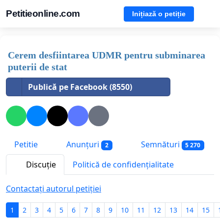
Petitieonline.com
Inițiază o petiție
Cerem desfiintarea UDMR pentru subminarea
puterii de stat
Publică pe Facebook (8550)
Petitie
Anunțuri
Semnături
2
5 270
Discuție
Politică de confidențialitate
Contactați autorul petiției
1
2
3
4
5
6
7
8
9
10
11
12
13
14
15