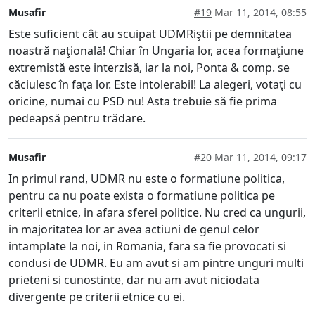
Musafir
#19
Mar 11, 2014, 08:55
Este suficient cât au scuipat UDMRiştii pe demnitatea
noastră naţională! Chiar în Ungaria lor, acea formaţiune
extremistă este interzisă, iar la noi, Ponta & comp. se
căciulesc în faţa lor. Este intolerabil! La alegeri, votaţi cu
oricine, numai cu PSD nu! Asta trebuie să fie prima
pedeapsă pentru trădare.
Musafir
#20
Mar 11, 2014, 09:17
In primul rand, UDMR nu este o formatiune politica,
pentru ca nu poate exista o formatiune politica pe
criterii etnice, in afara sferei politice. Nu cred ca ungurii,
in majoritatea lor ar avea actiuni de genul celor
intamplate la noi, in Romania, fara sa fie provocati si
condusi de UDMR. Eu am avut si am pintre unguri multi
prieteni si cunostinte, dar nu am avut niciodata
divergente pe criterii etnice cu ei.