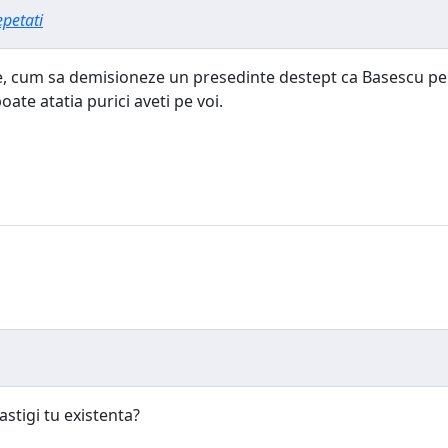
epetati
bile, cum sa demisioneze un presedinte destept ca Basescu pen
oate atatia purici aveti pe voi.
castigi tu existenta?