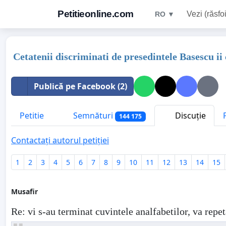
Petitieonline.com
Vezi (răsfoi
RO ▼
Cetatenii discriminati de presedintele Basescu ii
Publică pe Facebook (2)
Petitie
Semnături
Discuție
144 175
Contactați autorul petiției
1
2
3
4
5
6
7
8
9
10
11
12
13
14
15
Musafir
Re: vi s-au terminat cuvintele analfabetilor, va repet