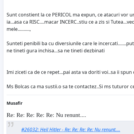
Sunt constient la ce PERICOL ma expun, ce atacuri vor urma 
ia...asa ca RISC....macar INCERC..stiu ce a zis si Tutea..
mele..........,
Sunteti penibili ba cu diversiunile care le incercati.......p
ne tineti gura inchisa...sa ne tineti dezbinati
Imi ziceti ca de ce repet...pai asta va doriti voi..sa ii spu
Ms Bolcas ca ma sustii.o sa te contactez..Si ms tuturor celo
Musafir
Re: Re: Re: Re: Re: Nu renunt....
#26032: Heil Hitler - Re: Re: Re: Re: Nu renunt....