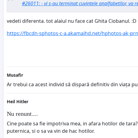
#26011: - vi s-au terminat cuvintele analfabetilor, va r
vedeti diferenta. tot alaiul nu face cat Ghita Ciobanul. :D
https://fbcdn-sphotos-c-a.akamaihd.net/hphotos-ak-pr
Musafir
Ar trebui ca acest individ să dispară definitiv din viața p
Heil Hitler
Nu renunt....
Cine poate sa fie impotriva mea, in afara hotilor de tara? E
puternica, si o sa va vin de hac hotilor.