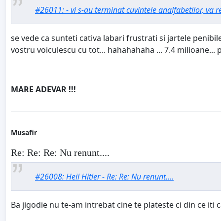
#26011: - vi s-au terminat cuvintele analfabetilor, va r
se vede ca sunteti cativa labari frustrati si jartele peni
vostru voiculescu cu tot... hahahahaha ... 7.4 milioane... p
MARE ADEVAR !!!
Musafir
Re: Re: Re: Nu renunt....
#26008: Heil Hitler - Re: Re: Nu renunt....
Ba jigodie nu te-am intrebat cine te plateste ci din ce iti 