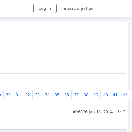
Log in
Inițiază o petiție
9
30
31
32
33
34
35
36
37
38
39
40
41
42
#26026
Jan 18, 2014, 16:13