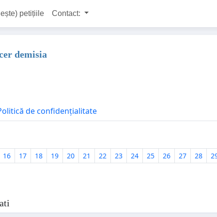
ește) petițiile
Contact:
 cer demisia
Politică de confidențialitate
16
17
18
19
20
21
22
23
24
25
26
27
28
2
ati