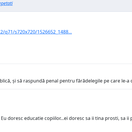
epetati
n2/q71/s720x720/1526652_1488...
ublică, și să raspundă penal pentru fărădelegile pe care le-a 
u doresc educatie copiilor...ei doresc sa ii tina prosti, sa ii