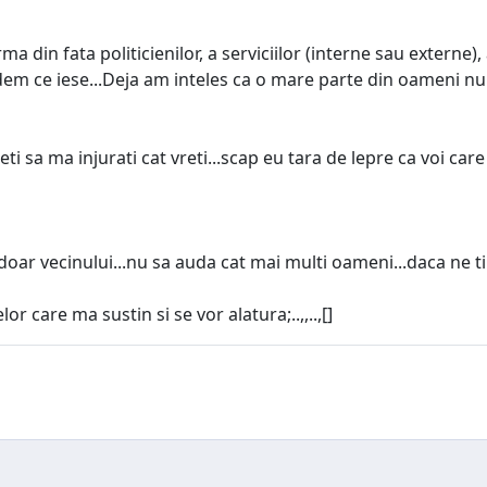
din fata politicienilor, a serviciilor (interne sau externe), 
.vedem ce iese...Deja am inteles ca o mare parte din oameni nu
uteti sa ma injurati cat vreti...scap eu tara de lepre ca voi care
n doar vecinului...nu sa auda cat mai multi oameni...daca ne tin
r care ma sustin si se vor alatura;..,,..,[]