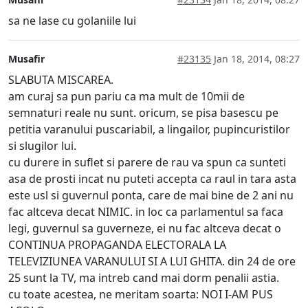
sa ne lase cu golaniile lui
Musafir
#23135
Jan 18, 2014, 08:27
SLABUTA MISCAREA.
am curaj sa pun pariu ca ma mult de 10mii de
semnaturi reale nu sunt. oricum, se pisa basescu pe
petitia varanului puscariabil, a lingailor, pupincuristilor
si slugilor lui.
cu durere in suflet si parere de rau va spun ca sunteti
asa de prosti incat nu puteti accepta ca raul in tara asta
este usl si guvernul ponta, care de mai bine de 2 ani nu
fac altceva decat NIMIC. in loc ca parlamentul sa faca
legi, guvernul sa guverneze, ei nu fac altceva decat o
CONTINUA PROPAGANDA ELECTORALA LA
TELEVIZIUNEA VARANULUI SI A LUI GHITA. din 24 de ore
25 sunt la TV, ma intreb cand mai dorm penalii astia.
cu toate acestea, ne meritam soarta: NOI I-AM PUS