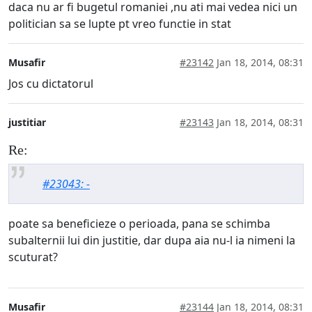
daca nu ar fi bugetul romaniei ,nu ati mai vedea nici un
politician sa se lupte pt vreo functie in stat
Musafir
#23142
Jan 18, 2014, 08:31
Jos cu dictatorul
justitiar
#23143
Jan 18, 2014, 08:31
Re:
#23043: -
poate sa beneficieze o perioada, pana se schimba
subalternii lui din justitie, dar dupa aia nu-l ia nimeni la
scuturat?
Musafir
#23144
Jan 18, 2014, 08:31