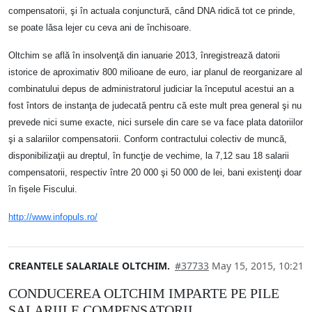
compensatorii, şi în actuala conjunctură, când DNA ridică tot ce prinde,
se poate lăsa lejer cu ceva ani de închisoare.
Oltchim se află în insolvenţă din ianuarie 2013, înregistrează datorii
istorice de aproximativ 800 milioane de euro, iar planul de reorganizare al
combinatului depus de administratorul judiciar la începutul acestui an a
fost întors de instanţa de judecată pentru că este mult prea general şi nu
prevede nici sume exacte, nici sursele din care se va face plata datoriilor
şi a salariilor compensatorii. Conform contractului colectiv de muncă,
disponibilizaţii au dreptul, în funcţie de vechime, la 7,12 sau 18 salarii
compensatorii, respectiv între 20 000 şi 50 000 de lei, bani existenţi doar
în fişele Fiscului.
http://www.infopuls.ro/
CREANTELE SALARIALE OLTCHIM.
#37733
May 15, 2015, 10:21
CONDUCEREA OLTCHIM IMPARTE PE PILE
SALARIILE COMPENSATORII