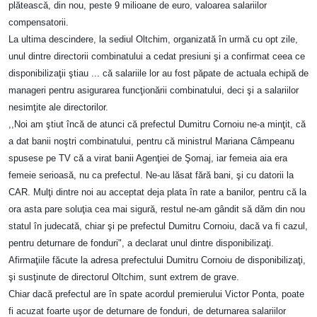
plătească, din nou, peste 9 milioane de euro, valoarea salariilor
compensatorii.
La ultima descindere, la sediul Oltchim, organizată în urmă cu opt zile,
unul dintre directorii combinatului a cedat presiuni şi a confirmat ceea ce
disponibilizaţii ştiau ... că salariile lor au fost păpate de actuala echipă de
manageri pentru asigurarea funcţionării combinatului, deci şi a salariilor
nesimţite ale directorilor.
,,Noi am ştiut încă de atunci că prefectul Dumitru Cornoiu ne-a minţit, că
a dat banii noştri combinatului, pentru că ministrul Mariana Câmpeanu
spusese pe TV că a virat banii Agenţiei de Şomaj, iar femeia aia era
femeie serioasă, nu ca prefectul. Ne-au lăsat fără bani, şi cu datorii la
CAR. Mulţi dintre noi au acceptat deja plata în rate a banilor, pentru că la
ora asta pare soluţia cea mai sigură, restul ne-am gândit să dăm din nou
statul în judecată, chiar şi pe prefectul Dumitru Cornoiu, dacă va fi cazul,
pentru deturnare de fonduri", a declarat unul dintre disponibilizaţi.
Afirmaţiile făcute la adresa prefectului Dumitru Cornoiu de disponibilizaţi,
şi susţinute de directorul Oltchim, sunt extrem de grave.
Chiar dacă prefectul are în spate acordul premierului Victor Ponta, poate
fi acuzat foarte uşor de deturnare de fonduri, de deturnarea salariilor