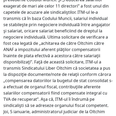
exagerat de mari ale celor 11 directori” a fost unul din
capetele de acuzare ale sindicaliştilor. ITM-ul le-a
transmis că în baza Codului Muncii, salariul individual
se stabileşte prin negociere individuală între angajator
şi salariat, oricare salariat beneficiind de dreptul la
negociere individuală. Ultima solicitare de verificare a
fost cea legată de „achitarea de către Oltchim către
ANAF a impozitului aferent plăţilor compensatorii
înainte de plata efectivă a acestora către salariaţii
disponibilizaţi”. Faţă de această solicitare, ITM-ul a
transmis Sindicatului Liber Oltchim că societatea a pus
la dispoziţie documente/note de relaţii conform cărora
„compensarea datoriilor la bugetul de stat consolidat s-
a efectuat de organul fiscal, contribuţiile aferente
salariilor compensatorii fiind compensate integral cu
TVA de recuperat”. Aşa că, ITM-ul îi îndrumă pe
sindicalişti să se adreseze organului fiscal competent.
Joi, 5 ianuarie, administratorul judiciar de la Oltchim