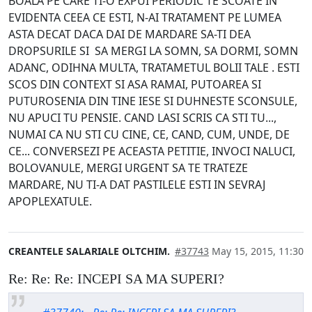
BOALA PE CARE TI-O EXPUI PERIODIC TE SCOATE IN
EVIDENTA CEEA CE ESTI, N-AI TRATAMENT PE LUMEA
ASTA DECAT DACA DAI DE MARDARE SA-TI DEA
DROPSURILE SI SA MERGI LA SOMN, SA DORMI, SOMN
ADANC, ODIHNA MULTA, TRATAMETUL BOLII TALE . ESTI
SCOS DIN CONTEXT SI ASA RAMAI, PUTOAREA SI
PUTUROSENIA DIN TINE IESE SI DUHNESTE SCONSULE,
NU APUCI TU PENSIE. CAND LASI SCRIS CA STI TU...,
NUMAI CA NU STI CU CINE, CE, CAND, CUM, UNDE, DE
CE... CONVERSEZI PE ACEASTA PETITIE, INVOCI NALUCI,
BOLOVANULE, MERGI URGENT SA TE TRATEZE
MARDARE, NU TI-A DAT PASTILELE ESTI IN SEVRAJ
APOPLEXATULE.
CREANTELE SALARIALE OLTCHIM.
#37743
May 15, 2015, 11:30
Re: Re: Re: INCEPI SA MA SUPERI?