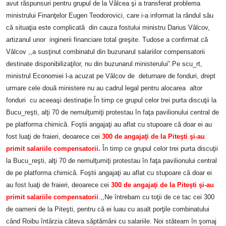
avut răspunsuri pentru grupul de la Vâlcea şi a transferat problema
ministrului Finanţelor Eugen Teodorovici, care i-a informat la rândul său
că situaţia este complicată din cauza fostului ministru Darius Vâlcov,
artizanul unor inginerii financiare total greşite. Tudose a confirmat că
Vâlcov ,,a susţinut combinatul din buzunarul salariilor compensatorii
destinate disponibilizaţilor, nu din buzunarul ministerului”.Pe scu_rt,
ministrul Economiei l-a acuzat pe Vâlcov de deturnare de fonduri, drept
urmare cele două ministere nu au cadrul legal pentru alocarea altor
fonduri cu aceeaşi destinaţie.
În timp ce grupul celor trei purta discuţii la
Bucu_reşti, alţi 70 de nemulţumiţi protestau în faţa pavilionului central de
pe platforma chimică. Foştii angajaţi au aflat cu stupoare că doar ei au
fost luaţi de fraieri, deoarece cei
300 de angajaţi de la Piteşti şi-au
primit salariile compensatorii.
În timp ce grupul celor trei purta discuţii
la Bucu_reşti, alţi 70 de nemulţumiţi protestau în faţa pavilionului central
de pe platforma chimică. Foştii angajaţi au aflat cu stupoare că doar ei
au fost luaţi de fraieri, deoarece cei
300 de angajaţi de la Piteşti şi-au
primit salariile compensatorii
.,,Ne întrebam cu toţii de ce tac cei 300
de oameni de la Piteşti, pentru că ei luau cu asalt porţile combinatului
când Roibu întârzia câteva săptămâni cu salariile. Noi stăteam în şomaj