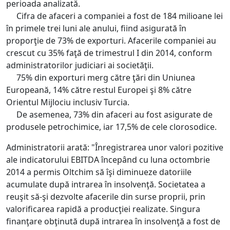
perioada analizată.
Cifra de afaceri a companiei a fost de 184 milioane lei
în primele trei luni ale anului, fiind asigurată în
proporţie de 73% de exporturi. Afacerile companiei au
crescut cu 35% faţă de trimestrul I din 2014, conform
administratorilor judiciari ai societăţii.
75% din exporturi merg către ţări din Uniunea
Europeană, 14% către restul Europei şi 8% către
Orientul Mijlociu inclusiv Turcia.
De asemenea, 73% din afaceri au fost asigurate de
produsele petrochimice, iar 17,5% de cele clorosodice.
Administratorii arată: "Înregistrarea unor valori pozitive
ale indicatorului EBITDA începând cu luna octombrie
2014 a permis Oltchim să îşi diminueze datoriile
acumulate după intrarea în insolvenţă. Societatea a
reuşit să-şi dezvolte afacerile din surse proprii, prin
valorificarea rapidă a producţiei realizate. Singura
finanţare obţinută după intrarea în insolvenţă a fost de