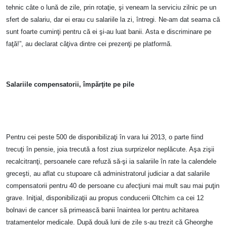
tehnic câte o lună de zile, prin rotaţie, şi veneam la serviciu zilnic pe un
sfert de salariu, dar ei erau cu salariile la zi, întregi. Ne-am dat seama că
sunt foarte cuminţi pentru că ei şi-au luat banii. Asta e discriminare pe
faţă!”, au declarat câţiva dintre cei prezenţi pe platformă.
Salariile compensatorii, împărţite pe pile
Pentru cei peste 500 de disponibilizaţi în vara lui 2013, o parte fiind
trecuţi în pensie, joia trecută a fost ziua surprizelor neplăcute. Aşa zişii
recalcitranţi, persoanele care refuză să-şi ia salariile în rate la calendele
greceşti, au aflat cu stupoare că administratorul judiciar a dat salariile
compensatorii pentru 40 de persoane cu afecţiuni mai mult sau mai puţin
grave. Iniţial, disponibilizaţii au propus conducerii Oltchim ca cei 12
bolnavi de cancer să primească banii înaintea lor pentru achitarea
tratamentelor medicale. După două luni de zile s-au trezit că Gheorghe