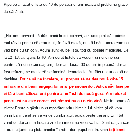
Piperea a făcut o listă cu 40 de persoane, unii neavând probleme grave
de sănătate.
,,Noi am convenit să dăm banii la cei bolnavi, am acceptat să-i primim
mai târziu pentru că erau mulţi în fază gravă, nu să-i dăm unora care nu
văd bine cu un ochi. Acum sunt 40 pe listă, toţi cu dosare medicale. De
la 12- 13, au ajuns la 40. Am cerut listele să vedem şi noi cine sunt,
pentru că noi ne cunoaştem, doar am lucrat 30 de ani împreună, dar am
fost refuzaţi pe motiv că se încalcă deontologia. Au făcut asta ca să ne
dezbine.
T
ot ca să ne încaiere, au propus să ne dea nouă câte 15
milioane din banii angajaţilor şi ai pensionarilor. Adică să-i lase pe
ei fără bani câteva luni pentru a ne închide nouă gura. Am refuzat
pentru că nu este corect, cei rămaşi nu au nicio vină.
Ne tot spun că
Victor Ponta a găsit un cumpărător prin ultimele lui vizite şi că vom
primi banii când se va vinde combinatul, adică peste trei ani. Ei îl tot
vând de doi ani, în fiecare zi, dar nimeni nu vrea să-l ia. Sunt câţiva care
s-au mulţumit cu plata banilor în rate, dar grupul nostru vrea
toţi banii