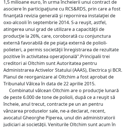
1,5 milioane euro, în urma încheierii unui contract de
asociere în participaţiune cu RCS&RDS, prin care a fost
finanţată revizia generală şi repornirea instalaţiei de
oxo-alcooli în septembrie 2014. S-a reuşit, astfel,
atingerea unui grad de utilizare a capacităţii de
producţie la 26%, care, coroborată cu conjunctura
externă favorabilă de pe piaţa externă de polioli-
polieteri, a permis societăţii înregistrarea de rezultate
pozitive în activitatea operaţională".Principalii trei
creditori ai Oltchim sunt Autoritatea pentru
Administrarea Activelor Statului (AAAS), Electrica şi BCR.
Planul de reorganizare al Oltchim a fost aprobat de
Tribunalul Vâlcea în data de 22 aprilie 2015.
Combinatul vâlcean Oltchim are o producţie lunară
de peste 6.000 de tone de polioli, după ce a reuşit să
încheie, anul trecut, contracte pe un an pentru
vânzarea produselor sale, ne-a declarat, recent,
avocatul Gheorghe Piperea, unul din administratorii
judiciari ai societăţii. Veniturile Oltchim sunt acum în