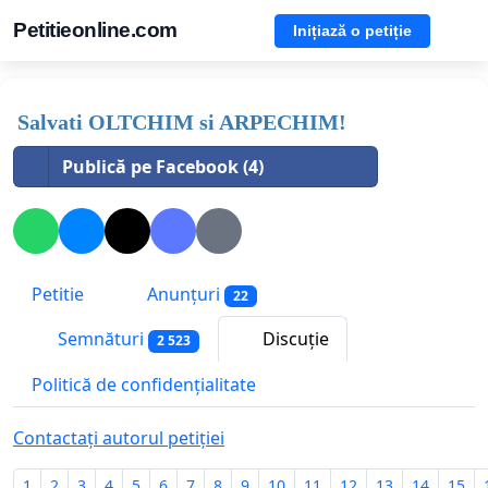
Petitieonline.com
Inițiază o petiție
Salvati OLTCHIM si ARPECHIM!
Publică pe Facebook (4)
Petitie
Anunțuri
22
Semnături
Discuție
2 523
Politică de confidențialitate
Contactați autorul petiției
1
2
3
4
5
6
7
8
9
10
11
12
13
14
15