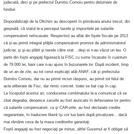
judecată, deci şi pe prefectul Dumitru Cornoiu pentru deturnare de
fonduri.
Disponibilizaţii de la Oltchim au descoperit în primăvara anului trecut, din
greşeală, că statul le-a perceput taxele şi impozitele pe salariile
compensatorii neîncasate. Respectivii au aflat din fişele fiscale pe 2013
că şi-au primit integral plăţile compensatorii promise de administratorul
judiciar, şi şi-au plătit şi taxele către stat ...deşi ei n-au văzut un leu. O
parte din foştii angajaţi figurează la FISC cu sume încasate în cuantum
de 79.000 lei, bani care n-au ajuns în buzunarele lor. După incident, timp
de un an de zile, au tot cerut explicaţii atât ANAF, cât şi prefectului
Dumitru Cornoiu, dar nu au primit niciun răspuns, au primit tot felul de
acte eliberate de Fisc, dar nimic concret, toate se bat cap în cap.
La începutul acestui an, conducerea combinatului le-a comunicat că se
zbat degeaba, deoarece zarurile au fost aruncate în defavoarea lor pentru
că salariile compensatorii, ca şi CAR-urile, au fost declarate credite
negarantate, în traducere liberă îşi vor lua banii după privatizare... dacă
mai rămâne ceva de la masa creditorilor garantaţi.
Foştii angajaţi au fost negociaţi pe minus, altfel Guvernul ar fi obligat să