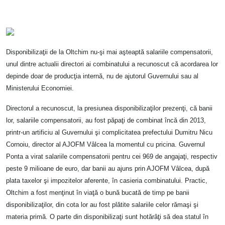
Disponibilizaţii de la Oltchim nu-şi mai aşteaptă salariile compensatorii,
unul dintre actualii directori ai combinatului a recunoscut că acordarea lor
depinde doar de producţia internă, nu de ajutorul Guvernului sau al
Ministerului Economiei.
Directorul a recunoscut, la presiunea disponibilizaţilor prezenţi, că banii
lor, salariile compensatorii, au fost păpaţi de combinat încă din 2013,
printr-un artificiu al Guvernului şi complicitatea prefectului Dumitru Nicu
Cornoiu, director al AJOFM Vâlcea la momentul cu pricina. Guvernul
Ponta a virat salariile compensatorii pentru cei 969 de angajaţi, respectiv
peste 9 milioane de euro, dar banii au ajuns prin AJOFM Vâlcea, după
plata taxelor şi impozitelor aferente, în casieria combinatului. Practic,
Oltchim a fost menţinut în viaţă o bună bucată de timp pe banii
disponibilizaţilor, din cota lor au fost plătite salariile celor rămaşi şi
materia primă. O parte din disponibilizaţi sunt hotărâţi să dea statul în