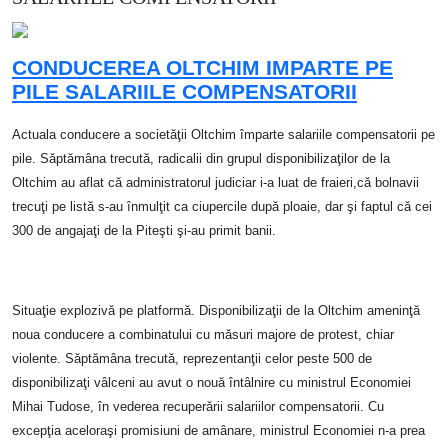
CONDUCEREA OLTCHIM IMPARTE PE
PILE SALARIILE COMPENSATORII
Actuala conducere a societăţii Oltchim împarte salariile compensatorii pe
pile. Săptămâna trecută, radicalii din grupul disponibilizaţilor de la
Oltchim au aflat că administratorul judiciar i-a luat de fraieri,că bolnavii
trecuţi pe listă s-au înmulţit ca ciupercile după ploaie, dar şi faptul că cei
300 de angajaţi de la Piteşti şi-au primit banii.
Situaţie explozivă pe platformă. Disponibilizaţii de la Oltchim ameninţă
noua conducere a combinatului cu măsuri majore de protest, chiar
violente. Săptămâna trecută, reprezentanţii celor peste 500 de
disponibilizaţi vâlceni au avut o nouă întâlnire cu ministrul Economiei
Mihai Tudose, în vederea recuperării salariilor compensatorii. Cu
excepţia aceloraşi promisiuni de amânare, ministrul Economiei n-a prea