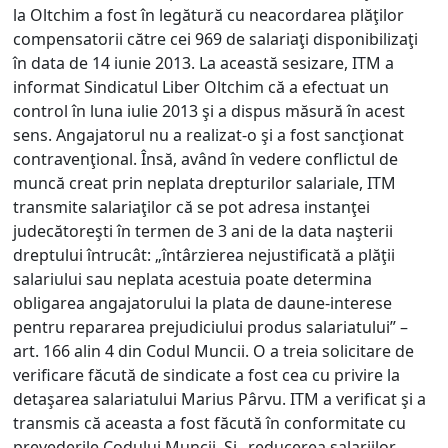
la Oltchim a fost în legătură cu neacordarea plăţilor
compensatorii către cei 969 de salariaţi disponibilizaţi
în data de 14 iunie 2013. La această sesizare, ITM a
informat Sindicatul Liber Oltchim că a efectuat un
control în luna iulie 2013 şi a dispus măsură în acest
sens. Angajatorul nu a realizat-o şi a fost sancţionat
contravenţional. Însă, având în vedere conflictul de
muncă creat prin neplata drepturilor salariale, ITM
transmite salariaţilor că se pot adresa instanţei
judecătoreşti în termen de 3 ani de la data naşterii
dreptului întrucât: „întârzierea nejustificată a plăţii
salariului sau neplata acestuia poate determina
obligarea angajatorului la plata de daune-interese
pentru repararea prejudiciului produs salariatului” –
art. 166 alin 4 din Codul Muncii. O a treia solicitare de
verificare făcută de sindicate a fost cea cu privire la
detaşarea salariatului Marius Pârvu. ITM a verificat şi a
transmis că aceasta a fost făcută în conformitate cu
prevederile Codului Muncii. Şi „reducerea salariilor