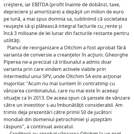
creştere, iar EBITDA (profit înainte de dobânzi, taxe,
depreciere şi amortizare) a depăşit un milion de euro
pe lună, a mai spus domnia sa, subliniind că societatea
reuşeşte să-şi plătească integral facturile cu_rente şi
încă 3 milioane de lei lunar din facturile restante pentru
utilităţi.
Planul de reorganizare a Oltchim a fost aprobat fără
varianta de conversie a creanţelor în acţiuni. Gheorghe
Piperea ne-a precizat că tribunalul a admis doar
varianta prin care vindem activele viabile prin
intermediul unui SPV, unde Oltchim SA este acţionar
majoritar. "Acum nu mai suntem în contratimp cu
vânzarea combinatului, care nu mai este în aceeaşi
situaţie ca în 2013. De aceea spun că şansele de vânzare
către un investitor s-au îmbunătăţit considerabil. Am
trimis deja prezentări către primii 50 de jucători
mondiali din domeniul petrochimiei şi aşteptăm
răspuns", a continuat avocatul.
Creditorii au aprobat vânzarea Oltchim la un preţ