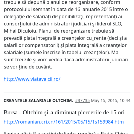
trebuie să depună planul de reorganizare, conform
protocolului semnat în data de 16 ianuarie 2015 între o
delegaţie de salariaţi disponibilizaţi, reprezentanţi ai
consorţiului de administratori judiciari şi liderul SLO,
Mihai Diculoiu. Planul de reorganizare trebuie să
prevadă plata integrală a creanţelor cu_rente (deci şi a
salariilor compensatorii) şi plata integrală a creanţelor
salariale (sumele înscrise în tabelul creanţelor). Mai
sunt trei zile şi vom vedea dacă administratorii judiciari
se vor ţine de cuvânt.
http://www.viatavalcii.ro/
CREANTELE SALARIALE OLTCHIM.
#37735
May 15, 2015, 10:44
Bursa - Oltchim şi-a diminuat pierderile de 15 ori
http://romanian.cri.cn/161/2015/05/15/1s159984.htm
Pagina oficială a secţiei de limba română a Radio China