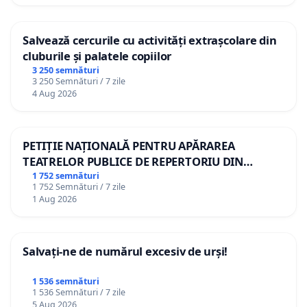
Salvează cercurile cu activități extrașcolare din
cluburile și palatele copiilor
3 250 semnături
3 250 Semnături / 7 zile
4 Aug 2026
PETIȚIE NAȚIONALĂ PENTRU APĂRAREA
TEATRELOR PUBLICE DE REPERTORIU DIN
ROMÂNIA
1 752 semnături
1 752 Semnături / 7 zile
1 Aug 2026
Salvați-ne de numărul excesiv de urși!
1 536 semnături
1 536 Semnături / 7 zile
5 Aug 2026