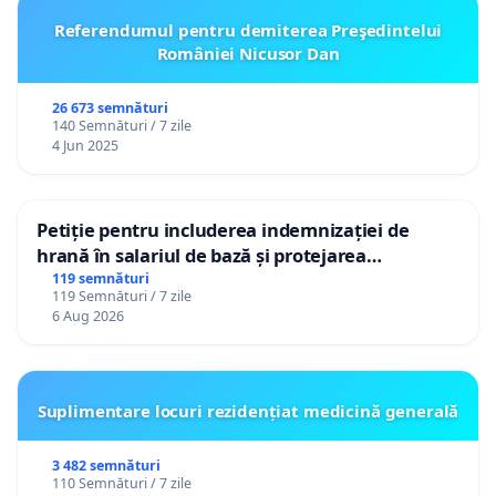
Referendumul pentru demiterea Preşedintelui
României Nicusor Dan
26 673 semnături
140 Semnături / 7 zile
4 Jun 2025
Petiție pentru includerea indemnizației de
hrană în salariul de bază și protejarea
gradațiilor de vechime pentru asistenții
119 semnături
119 Semnături / 7 zile
personali
6 Aug 2026
Suplimentare locuri rezidențiat medicină generală
3 482 semnături
110 Semnături / 7 zile