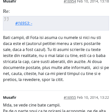
Musafir
#16954
Feb 10, 2014, 13:18
Re:
#16953: -
Bati campii, dl Fota isi asuma cu numele si nici nu sti
daca este el (autorul petitiei mereu a sters postarile
sale, daca a fost cazul). Tu iti asumi scrierile cu texte
iesite din realitate, nu o mai lalai cu tine, esti ca o baba
stricata la cap, care susti aberatii, din auzite. Ai doua
documente postate, plus multe alte informatii, aici si pe
net, cauta, citeste, hai ca-mi pierd timpul cu tine si e
pretios, la revedere, spor la citit.
Musafir
#16955
Feb 10, 2014, 13:22
Mda, se vede cine bate campii.
Pe de o parte spui ca te pricepi la economie, pe de alta