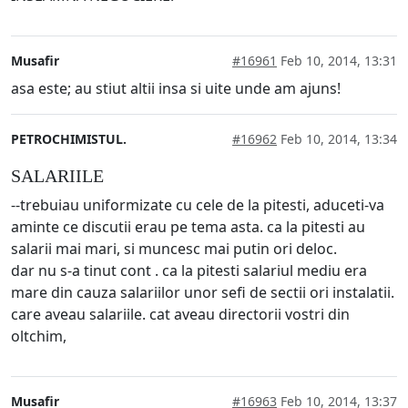
Musafir
#16961
Feb 10, 2014, 13:31
asa este; au stiut altii insa si uite unde am ajuns!
PETROCHIMISTUL.
#16962
Feb 10, 2014, 13:34
SALARIILE
--trebuiau uniformizate cu cele de la pitesti, aduceti-va
aminte ce discutii erau pe tema asta. ca la pitesti au
salarii mai mari, si muncesc mai putin ori deloc.
dar nu s-a tinut cont . ca la pitesti salariul mediu era
mare din cauza salariilor unor sefi de sectii ori instalatii.
care aveau salariile. cat aveau directorii vostri din
oltchim,
Musafir
#16963
Feb 10, 2014, 13:37