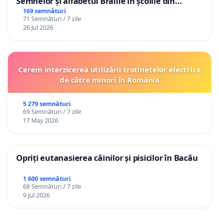
Semnelor și alfabetul Braille în școlile din
Republica Moldova!
169 semnături
71 Semnături / 7 zile
26 Jul 2026
Cerem interzicerea utilizării trotinetelor electrice
de către minori în România
5 279 semnături
69 Semnături / 7 zile
17 May 2026
Opriți eutanasierea câinilor și pisicilor în Bacău
1 600 semnături
68 Semnături / 7 zile
9 Jul 2026