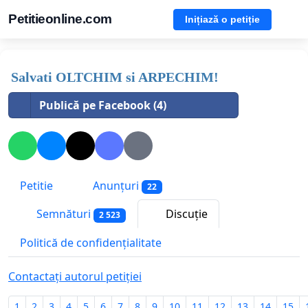
Petitieonline.com
Inițiază o petiție
Salvati OLTCHIM si ARPECHIM!
Publică pe Facebook (4)
Petitie
Anunțuri
22
Semnături
Discuție
2 523
Politică de confidențialitate
Contactați autorul petiției
1
2
3
4
5
6
7
8
9
10
11
12
13
14
15