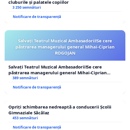
cluburile și palatele copiilor
3 250 semnături
Notificare de transparență
Salvați Teatrul Muzical Ambasadorii!Se cere
păstrarea managerului general Mihai-Ciprian
ROGOJAN
Salvați Teatrul Muzical Ambasadorii!Se cere
păstrarea managerului general Mihai-Ciprian
ROGOJAN
389 semnături
Notificare de transparență
Opriți schimbarea nedreaptă a conducerii Școlii
Gimnaziale Săcălaz
453 semnături
Notificare de transparență