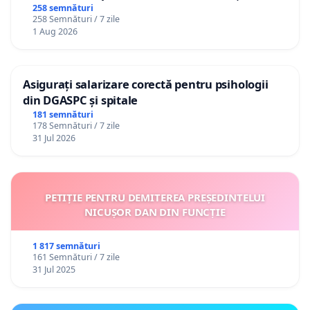
către utilizatorul TikTok „Gorici”
258 semnături
258 Semnături / 7 zile
1 Aug 2026
Asigurați salarizare corectă pentru psihologii
din DGASPC și spitale
181 semnături
178 Semnături / 7 zile
31 Jul 2026
PETIȚIE PENTRU DEMITEREA PREȘEDINTELUI
NICUȘOR DAN DIN FUNCȚIE
1 817 semnături
161 Semnături / 7 zile
31 Jul 2025