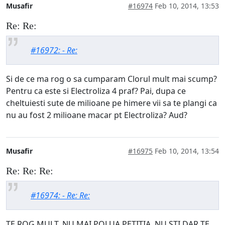
Musafir
#16974
Feb 10, 2014, 13:53
Re: Re:
#16972: - Re:
Si de ce ma rog o sa cumparam Clorul mult mai scump?
Pentru ca este si Electroliza 4 praf? Pai, dupa ce
cheltuiesti sute de milioane pe himere vii sa te plangi ca
nu au fost 2 milioane macar pt Electroliza? Aud?
Musafir
#16975
Feb 10, 2014, 13:54
Re: Re: Re:
#16974: - Re: Re:
TE ROG MULT, NU MAI POLUA PETITIA, NU STI DAR TE