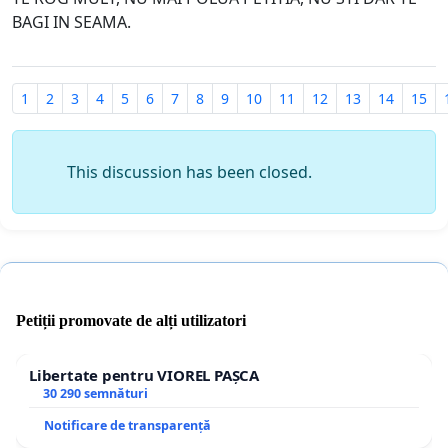
BAGI IN SEAMA.
1
2
3
4
5
6
7
8
9
10
11
12
13
14
15
This discussion has been closed.
Petiții promovate de alți utilizatori
Libertate pentru VIOREL PAȘCA
30 290 semnături
Notificare de transparență