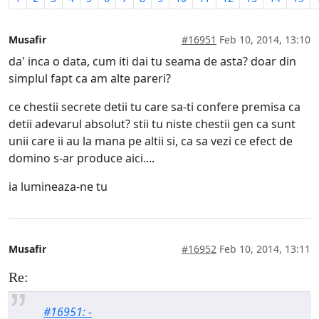
Musafir
#16951
Feb 10, 2014, 13:10
da' inca o data, cum iti dai tu seama de asta? doar din
simplul fapt ca am alte pareri?
ce chestii secrete detii tu care sa-ti confere premisa ca
detii adevarul absolut? stii tu niste chestii gen ca sunt
unii care ii au la mana pe altii si, ca sa vezi ce efect de
domino s-ar produce aici....
ia lumineaza-ne tu
Musafir
#16952
Feb 10, 2014, 13:11
Re:
#16951: -