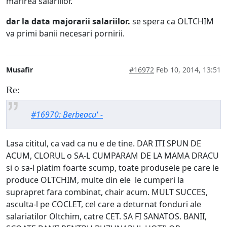
marirea salariilor.
dar la data majorarii salariilor.
se spera ca OLTCHIM
va primi banii necesari pornirii.
Musafir
#16972
Feb 10, 2014, 13:51
Re:
#16970: Berbeacu' -
Lasa cititul, ca vad ca nu e de tine. DAR ITI SPUN DE
ACUM, CLORUL o SA-L CUMPARAM DE LA MAMA DRACU
si o sa-l platim foarte scump, toate produsele pe care le
produce OLTCHIM, multe din ele le cumperi la
suprapret fara combinat, chair acum. MULT SUCCES,
asculta-l pe COCLET, cel care a deturnat fonduri ale
salariatilor Oltchim, catre CET. SA FI SANATOS. BANII,