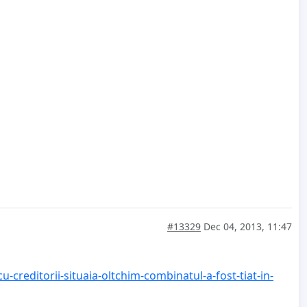
#13329
Dec 04, 2013, 11:47
creditorii-situaia-oltchim-combinatul-a-fost-tiat-in-