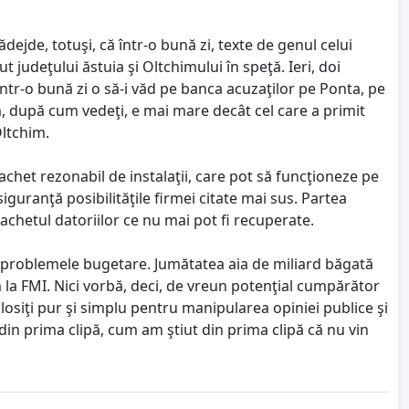
dejde, totuşi, că într-o bună zi, texte de genul celui
t judeţului ăstuia şi Oltchimului în speţă. Ieri, doi
ntr-o bună zi o să-i văd pe banca acuzaţilor pe Ponta, pe
m, după cum vedeţi, e mai mare decât cel care a primit
Oltchim.
pachet rezonabil de instalaţii, care pot să funcţioneze pe
iguranţă posibilităţile firmei citate mai sus. Partea
achetul datoriilor ce nu mai pot fi recuperate.
e problemele bugetare. Jumătatea aia de miliard băgată
m la FMI. Nici vorbă, deci, de vreun potenţial cumpărător
losiţi pur şi simplu pentru manipularea opiniei publice şi
 din prima clipă, cum am ştiut din prima clipă că nu vin