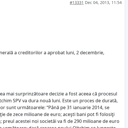
#13331
Dec 04, 2013, 11:54
erală a creditorilor a aprobat luni, 2 decembrie,
i, cea mai surprinzătoare decizie a fost aceea că procesul
Oltchim SPV va dura nouă luni. Este un proces de durată,
or sunt următoarele: “Până pe 31 ianuarie 2014, se
ie de zece milioane de euro; aceşti bani pot fi folosiţi
 preul acestei noi societăi va fi de 290 milioane de euro