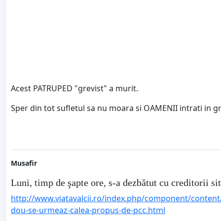
Acest PATRUPED "grevist" a murit.
Sper din tot sufletul sa nu moara si OAMENII intrati in g
Musafir
Luni, timp de şapte ore, s-a dezbătut cu creditorii s
http://www.viatavalcii.ro/index.php/component/content/ar
dou-se-urmeaz-calea-propus-de-pcc.html