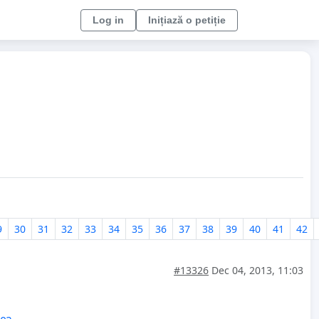
Log in
Inițiază o petiție
9
30
31
32
33
34
35
36
37
38
39
40
41
42
#13326
Dec 04, 2013, 11:03