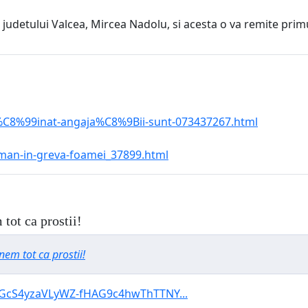
ui judetului Valcea, Mircea Nadolu, si acesta o va remite prim
-le%C8%99inat-angaja%C8%9Bii-sunt-073437267.html
-raman-in-greva-foamei_37899.html
 tot ca prostii!
nem tot ca prostii!
d9GcS4yzaVLyWZ-fHAG9c4hwThTTNY...