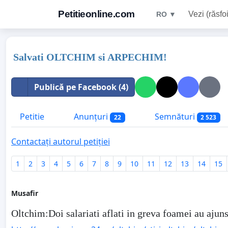
Petitieonline.com
Vezi (răsfoi
RO ▼
Salvati OLTCHIM si ARPECHIM!
Publică pe Facebook (4)
Petitie
Anunțuri
Semnături
22
2 523
Contactați autorul petiției
1
2
3
4
5
6
7
8
9
10
11
12
13
14
15
Musafir
Oltchim:Doi salariati aflati in greva foamei au ajuns 