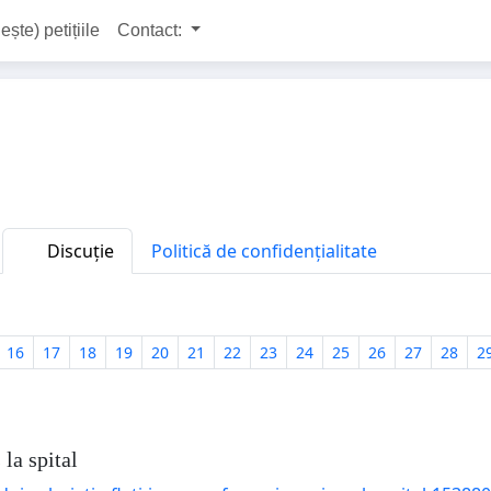
ește) petițiile
Contact:
Discuție
Politică de confidențialitate
16
17
18
19
20
21
22
23
24
25
26
27
28
2
la spital