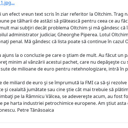
.jpg...
un efect vreun text scris în ziar referitor la Oltchim. Trag nă
 pune pe tâlharii de astăzi să plătească pentru ceea ce au făcu
 mult mai subţiri decât problema Oltchim şi mă gândesc că î
bilul administrator judiciar, Gheorghe Piperea. Lotul Oltchi
naţi penal. Mă gândesc că lista poate să continue în cazul 
 au ajuns la o concluzie pe care o ştiam de mult. Au făcut un 
 preţ minim al vânzării acestui pachet, care nu depăşeşte cu s
 sute de milioane de euro pentru retehnologizare, intră în p
e de miliard de euro şi se împrumută la FMI ca să-şi rezolv
e şi cealaltă jumătate sau cine ştie cât mai trebuie să plăti
plimbaţi pe la Râmnicu Vâlcea, se adevereşte acum, au fost fo
m de pe harta industriei petrochimice europene. Am ştiut asta
 Antonescu. Petre Tănăsoaica