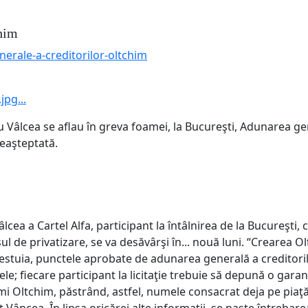
chim
nerale-a-creditorilor-oltchim
jpg...
âlcea se aflau în greva foamei, la Bucureşti, Adunarea gen
neaşteptată.
 Vâlcea a Cartel Alfa, participant la întâlnirea de la Bucureşt
ul de privatizare, se va desăvârşi în... nouă luni. “Crearea 
stuia, punctele aprobate de adunarea generală a creditoril
e; fiecare participant la licitaţie trebuie să depună o garanţ
i Oltchim, păstrând, astfel, numele consacrat deja pe piaţă;