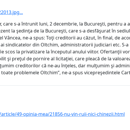
2013.jpg...
r, care s-a întrunit luni, 2 decembrie, la Bucureşti, pentru 
zent la şedinţa de la Bucureşti, care s-a desfăşurat în sediul
nel Vâncea, ne-a spus: Toţi creditorii au căzut, în final, de 
i sindicatelor din Oltchim, administratorii judiciari etc. S-a 
fie scos la privatizare la începutul anului viitor. Ofertanţii
bilit şi preţul de pornire al licitaţiei, care pleacă de la val
lţumim creditorilor că ne-au înţeles, dar mulţumim şi admin
ie toate problemele Oltchim”, ne-a spus vicepreşedintele Car
rticle/49-opinia-mea/21856-nu-vin-ruii-nici-chinezii.html