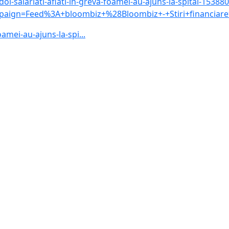
oi-salariati-aflati-in-greva-foamei-au-ajuns-la-spital-15388
ign=Feed%3A+bloombiz+%28Bloombiz+-+Stiri+financiar
oamei-au-ajuns-la-spi...