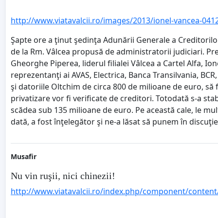
http://www.viatavalcii.ro/images/2013/ionel-vancea-0412
Şapte ore a ţinut şedinţa Adunării Generale a Creditorilo
de la Rm. Vâlcea propusă de administratorii judiciari. Pre
Gheorghe Piperea, liderul filialei Vâlcea a Cartel Alfa, Io
reprezentanţi ai AVAS, Electrica, Banca Transilvania, BCR, a
şi datoriile Oltchim de circa 800 de milioane de euro, să 
privatizare vor fi verificate de creditori. Totodată s-a sta
scădea sub 135 milioane de euro. Pe această cale, le mu
dată, a fost înţelegător şi ne-a lăsat să punem în discuţ
Musafir
Nu vin ruşii, nici chinezii!
http://www.viatavalcii.ro/index.php/component/content/a