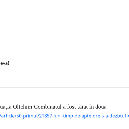
reva!
ituaţia Oltchim:Combinatul a fost tăiat în doua
ticle/50-primul/21857-luni-timp-de-apte-ore-s-a-dezbtut-cu-