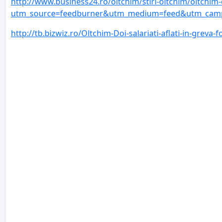
http://www.business24.ro/oltchim/stiri-oltchim/oltchim-d
utm_source=feedburner&utm_medium=feed&utm_campa
http://tb.bizwiz.ro/Oltchim-Doi-salariati-aflati-in-greva-f