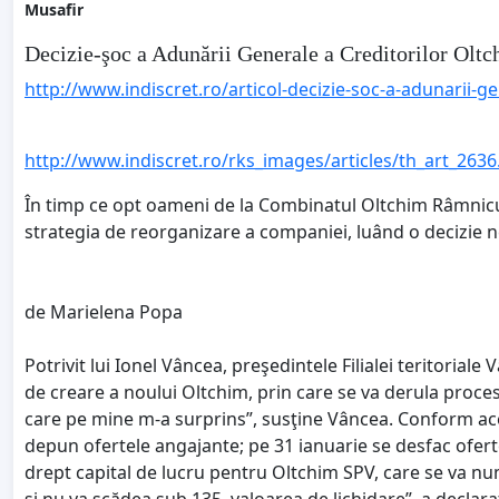
Musafir
Decizie-şoc a Adunării Generale a Creditorilor Olt
http://www.indiscret.ro/articol-decizie-soc-a-adunarii-ge
http://www.indiscret.ro/rks_images/articles/th_art_2636.
În timp ce opt oameni de la Combinatul Oltchim Râmnicu V
strategia de reorganizare a companiei, luând o decizie 
de Marielena Popa
Potrivit lui Ionel Vâncea, preşedintele Filialei teritoriale
de creare a noului Oltchim, prin care se va derula proces
care pe mine m-a surprins”, susţine Vâncea. Conform ace
depun ofertele angajante; pe 31 ianuarie se desfac ofertel
drept capital de lucru pentru Oltchim SPV, care se va num