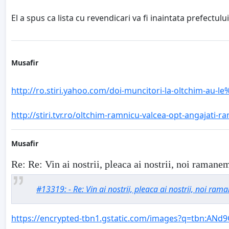
El a spus ca lista cu revendicari va fi inaintata prefectul
Musafir
http://ro.stiri.yahoo.com/doi-muncitori-la-oltchim-au
http://stiri.tvr.ro/oltchim-ramnicu-valcea-opt-angajati
Musafir
Re: Re: Vin ai nostrii, pleaca ai nostrii, noi ramanem
#13319: - Re: Vin ai nostrii, pleaca ai nostrii, noi rama
https://encrypted-tbn1.gstatic.com/images?q=tbn:AN