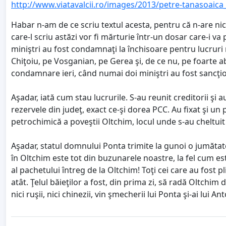
http://www.viatavalcii.ro/images/2013/petre-tanasoaica_1
Habar n-am de ce scriu textul acesta, pentru că n-are nici 
care-l scriu astăzi vor fi mărturie într-un dosar care-i va
miniştri au fost condamnaţi la închisoare pentru lucruri
Chiţoiu, pe Vosganian, pe Gerea şi, de ce nu, pe foarte a
condamnare ieri, când numai doi miniştri au fost sancţio
Aşadar, iată cum stau lucrurile. S-au reunit creditorii şi
rezervele din judeţ, exact ce-şi dorea PCC. Au fixat şi un
petrochimică a poveştii Oltchim, locul unde s-au cheltuit
Aşadar, statul domnului Ponta trimite la gunoi o jumătat
în Oltchim este tot din buzunarele noastre, la fel cum est
al pachetului întreg de la Oltchim! Toţi cei care au fost 
atât. Ţelul băieţilor a fost, din prima zi, să radă Oltchi
nici ruşii, nici chinezii, vin şmecherii lui Ponta şi-ai lui