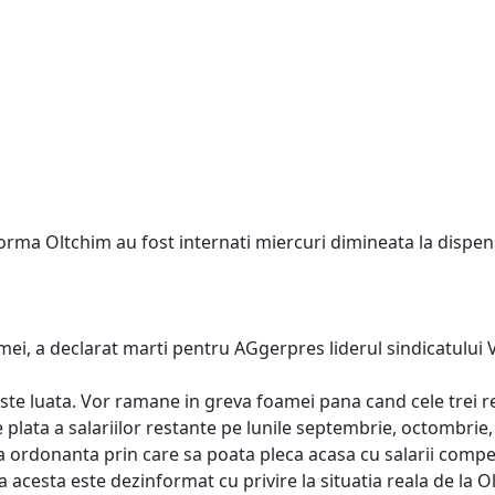
tforma Oltchim au fost internati miercuri dimineata la dispen
mei, a declarat marti pentru AGgerpres liderul sindicatului V
este luata. Vor ramane in greva foamei pana cand cele trei re
 plata a salariilor restante pe lunile septembrie, octombrie
 ordonanta prin care sa poata pleca acasa cu salarii compen
acesta este dezinformat cu privire la situatia reala de la O