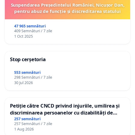
Suspendarea Președintelui României, Nicușor Dan,
pentru abuz de funcție și discreditarea statului
47 965 semnături
409 Semnături / 7 zile
1 Oct 2025
Stop cerșetoria
553 semnături
298 Semnături / 7 zile
30 Jul 2026
Petiție către CNCD privind injuriile, umilirea și
discriminarea persoanelor cu dizabilități de
către utilizatorul TikTok „Gorici”
257 semnături
257 Semnături / 7 zile
1 Aug 2026