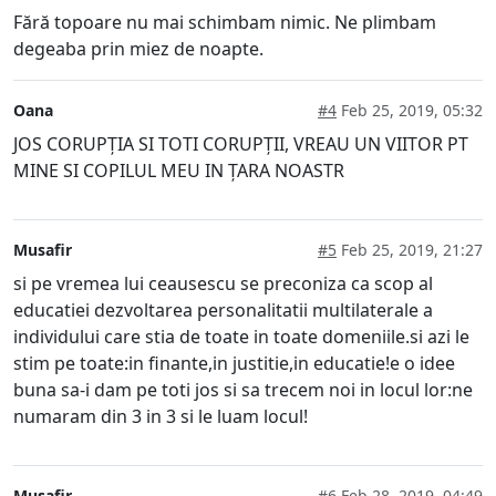
Fără topoare nu mai schimbam nimic. Ne plimbam
degeaba prin miez de noapte.
Oana
#4
Feb 25, 2019, 05:32
JOS CORUPȚIA SI TOTI CORUPȚII, VREAU UN VIITOR PT
MINE SI COPILUL MEU IN ȚARA NOASTR
Musafir
#5
Feb 25, 2019, 21:27
si pe vremea lui ceausescu se preconiza ca scop al
educatiei dezvoltarea personalitatii multilaterale a
individului care stia de toate in toate domeniile.si azi le
stim pe toate:in finante,in justitie,in educatie!e o idee
buna sa-i dam pe toti jos si sa trecem noi in locul lor:ne
numaram din 3 in 3 si le luam locul!
Musafir
#6
Feb 28, 2019, 04:49