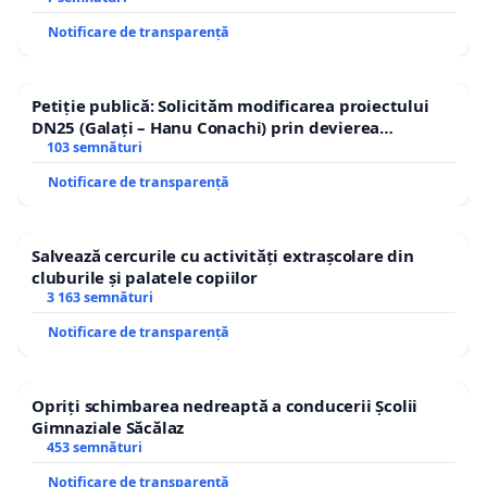
Notificare de transparență
Petiție publică: Solicităm modificarea proiectului
DN25 (Galați – Hanu Conachi) prin devierea
traseului în afara localităților!
103 semnături
Notificare de transparență
Salvează cercurile cu activități extrașcolare din
cluburile și palatele copiilor
3 163 semnături
Notificare de transparență
Opriți schimbarea nedreaptă a conducerii Școlii
Gimnaziale Săcălaz
453 semnături
Notificare de transparență