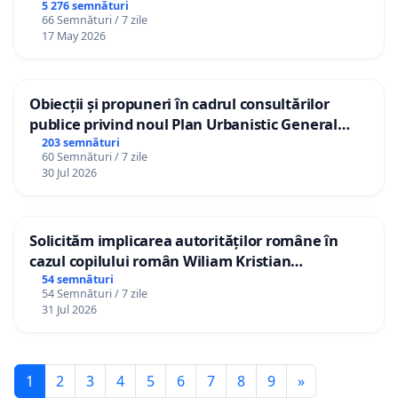
5 276 semnături
66 Semnături / 7 zile
17 May 2026
Obiecții și propuneri în cadrul consultărilor
publice privind noul Plan Urbanistic General
(PUG) Ialoveni
203 semnături
60 Semnături / 7 zile
30 Jul 2026
Solicităm implicarea autorităților române în
cazul copilului român Wiliam Kristian
Gheorghe, aflat în plasament în Danemarca de
54 semnături
54 Semnături / 7 zile
12 ani
31 Jul 2026
1
2
3
4
5
6
7
8
9
»