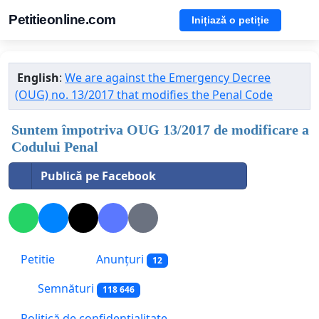
Petitieonline.com
Inițiază o petiție
English
:
We are against the Emergency Decree
(OUG) no. 13/2017 that modifies the Penal Code
Suntem împotriva OUG 13/2017 de modificare a
Codului Penal
Publică pe Facebook
Petitie
Anunțuri
12
Semnături
118 646
Politică de confidențialitate