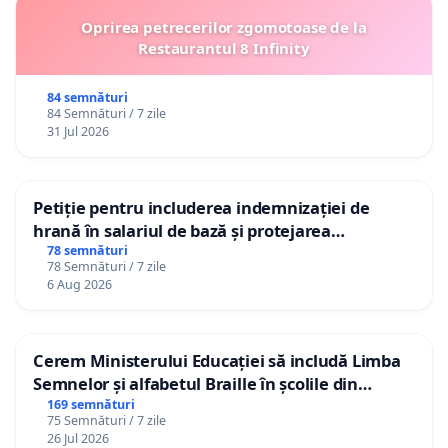
Oprirea petrecerilor zgomotoase de la
Restaurantul 8 Infinity
84 semnături
84 Semnături / 7 zile
31 Jul 2026
Petiție pentru includerea indemnizației de
hrană în salariul de bază și protejarea
gradațiilor de vechime pentru asistenții
78 semnături
78 Semnături / 7 zile
personali
6 Aug 2026
Cerem Ministerului Educației să includă Limba
Semnelor și alfabetul Braille în școlile din
Republica Moldova!
169 semnături
75 Semnături / 7 zile
26 Jul 2026