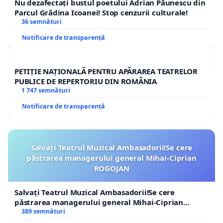
Nu dezafectați bustul poetului Adrian Păunescu din
Parcul Grădina Icoanei! Stop cenzurii culturale!
36 semnături
Notificare de transparență
PETIȚIE NAȚIONALĂ PENTRU APĂRAREA TEATRELOR
PUBLICE DE REPERTORIU DIN ROMÂNIA
1 747 semnături
Notificare de transparență
Salvați Teatrul Muzical Ambasadorii!Se cere
păstrarea managerului general Mihai-Ciprian
ROGOJAN
Salvați Teatrul Muzical Ambasadorii!Se cere
păstrarea managerului general Mihai-Ciprian
ROGOJAN
389 semnături