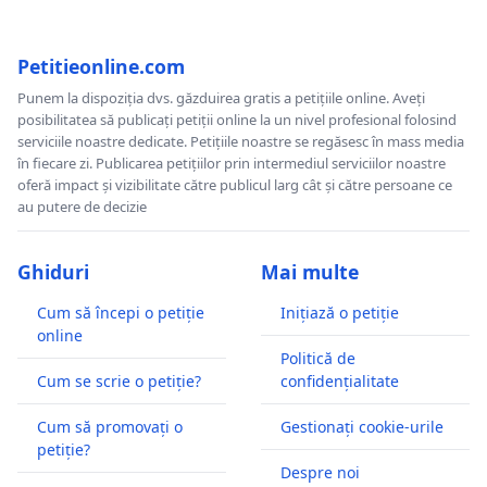
Petitieonline.com
Punem la dispoziția dvs. găzduirea gratis a petițiile online. Aveți
posibilitatea să publicați petiții online la un nivel profesional folosind
serviciile noastre dedicate. Petițiile noastre se regăsesc în mass media
în fiecare zi. Publicarea petițiilor prin intermediul serviciilor noastre
oferă impact și vizibilitate către publicul larg cât și către persoane ce
au putere de decizie
Ghiduri
Mai multe
Cum să începi o petiție
Inițiază o petiție
online
Politică de
Cum se scrie o petiție?
confidențialitate
Cum să promovați o
Gestionați cookie-urile
petiție?
Despre noi