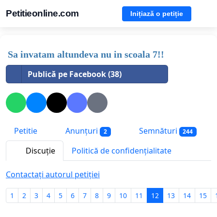
Petitieonline.com
Inițiază o petiție
Sa invatam altundeva nu in scoala 7!!
Publică pe Facebook (38)
Petitie
Anunțuri
Semnături
2
244
Discuție
Politică de confidențialitate
Contactați autorul petiției
1
2
3
4
5
6
7
8
9
10
11
12
13
14
15