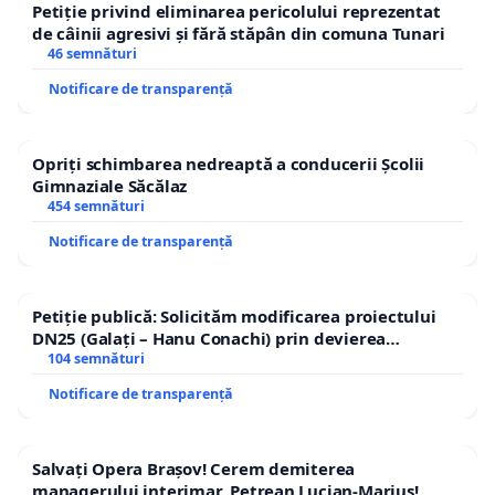
Petiție privind eliminarea pericolului reprezentat
de câinii agresivi și fără stăpân din comuna Tunari
46 semnături
Notificare de transparență
Opriți schimbarea nedreaptă a conducerii Școlii
Gimnaziale Săcălaz
454 semnături
Notificare de transparență
Petiție publică: Solicităm modificarea proiectului
DN25 (Galați – Hanu Conachi) prin devierea
traseului în afara localităților!
104 semnături
Notificare de transparență
Salvați Opera Brașov! Cerem demiterea
managerului interimar, Petrean Lucian-Marius!