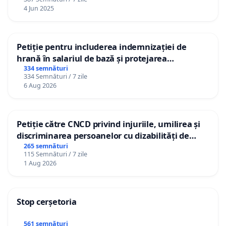
4 Jun 2025
Petiție pentru includerea indemnizației de
hrană în salariul de bază și protejarea
gradațiilor de vechime pentru asistenții
334 semnături
334 Semnături / 7 zile
personali
6 Aug 2026
Petiție către CNCD privind injuriile, umilirea și
discriminarea persoanelor cu dizabilități de
către utilizatorul TikTok „Gorici”
265 semnături
115 Semnături / 7 zile
1 Aug 2026
Stop cerșetoria
561 semnături