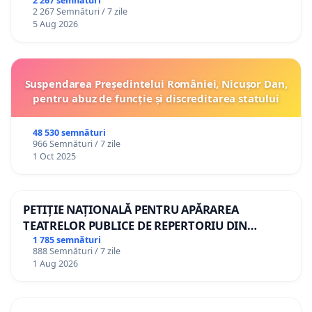
2 267 semnături
2 267 Semnături / 7 zile
5 Aug 2026
Suspendarea Președintelui României, Nicușor Dan,
pentru abuz de funcție și discreditarea statului
48 530 semnături
966 Semnături / 7 zile
1 Oct 2025
PETIȚIE NAȚIONALĂ PENTRU APĂRAREA
TEATRELOR PUBLICE DE REPERTORIU DIN
ROMÂNIA
1 785 semnături
888 Semnături / 7 zile
1 Aug 2026