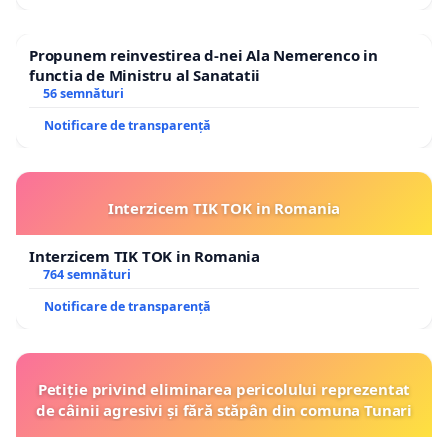
Propunem reinvestirea d-nei Ala Nemerenco in
functia de Ministru al Sanatatii
56 semnături
Notificare de transparență
Interzicem TIK TOK in Romania
Interzicem TIK TOK in Romania
764 semnături
Notificare de transparență
Petiție privind eliminarea pericolului reprezentat
de câinii agresivi și fără stăpân din comuna Tunari