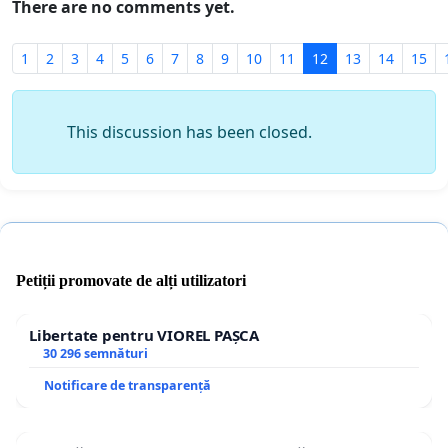
There are no comments yet.
1
2
3
4
5
6
7
8
9
10
11
12
13
14
15
This discussion has been closed.
Petiții promovate de alți utilizatori
Libertate pentru VIOREL PAȘCA
30 296 semnături
Notificare de transparență