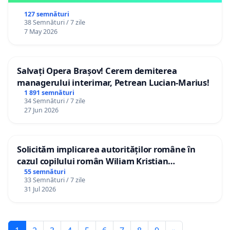
127 semnături
38 Semnături / 7 zile
7 May 2026
Salvați Opera Brașov! Cerem demiterea
managerului interimar, Petrean Lucian-Marius!
1 891 semnături
34 Semnături / 7 zile
27 Jun 2026
Solicităm implicarea autorităților române în
cazul copilului român Wiliam Kristian
Gheorghe, aflat în plasament în Danemarca de
55 semnături
33 Semnături / 7 zile
12 ani
31 Jul 2026