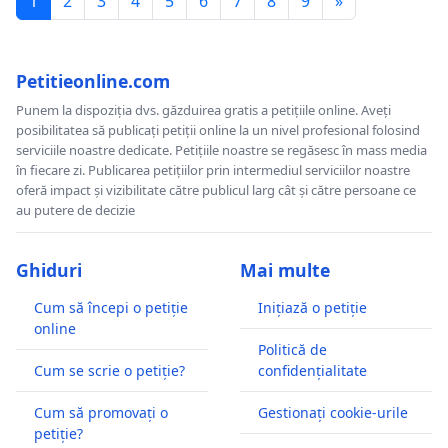
1
2
3
4
5
6
7
8
9
»
Petitieonline.com
Punem la dispoziția dvs. găzduirea gratis a petițiile online. Aveți
posibilitatea să publicați petiții online la un nivel profesional folosind
serviciile noastre dedicate. Petițiile noastre se regăsesc în mass media
în fiecare zi. Publicarea petițiilor prin intermediul serviciilor noastre
oferă impact și vizibilitate către publicul larg cât și către persoane ce
au putere de decizie
Ghiduri
Mai multe
Cum să începi o petiție
Inițiază o petiție
online
Politică de
Cum se scrie o petiție?
confidențialitate
Cum să promovați o
Gestionați cookie-urile
petiție?