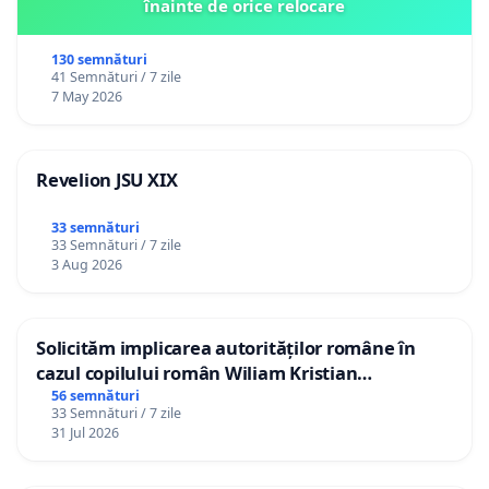
înainte de orice relocare
130 semnături
41 Semnături / 7 zile
7 May 2026
Revelion JSU XIX
33 semnături
33 Semnături / 7 zile
3 Aug 2026
Solicităm implicarea autorităților române în
cazul copilului român Wiliam Kristian
Gheorghe, aflat în plasament în Danemarca de
56 semnături
33 Semnături / 7 zile
12 ani
31 Jul 2026