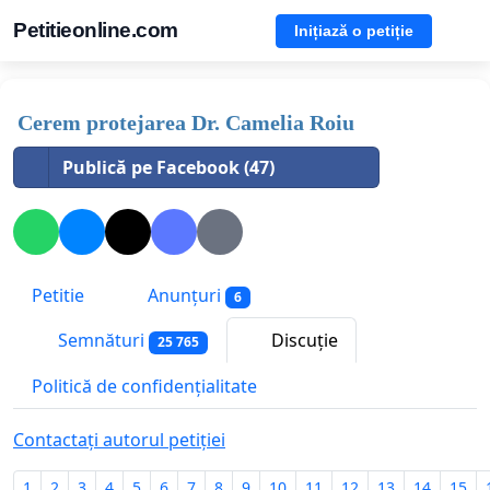
Petitieonline.com
Inițiază o petiție
Cerem protejarea Dr. Camelia Roiu
Publică pe Facebook (47)
Petitie
Anunțuri
6
Semnături
Discuție
25 765
Politică de confidențialitate
Contactați autorul petiției
1
2
3
4
5
6
7
8
9
10
11
12
13
14
15