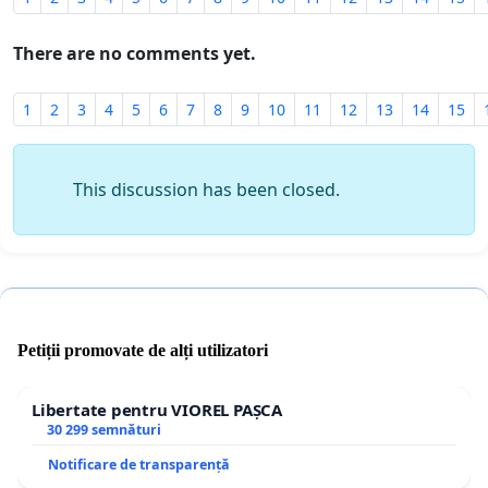
There are no comments yet.
1
2
3
4
5
6
7
8
9
10
11
12
13
14
15
This discussion has been closed.
Petiții promovate de alți utilizatori
Libertate pentru VIOREL PAȘCA
30 299 semnături
Notificare de transparență