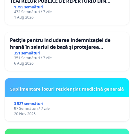
TEATRELOR PUBLICE DE REPERTORIU DIN
ROMÂNIA
1 795 semnături
472 Semnături / 7 zile
1 Aug 2026
Petiție pentru includerea indemnizației de
hrană în salariul de bază și protejarea
gradațiilor de vechime pentru asistenții
351 semnături
351 Semnături / 7 zile
personali
6 Aug 2026
Suplimentare locuri rezidențiat medicină generală
3 527 semnături
97 Semnături / 7 zile
20 Nov 2025