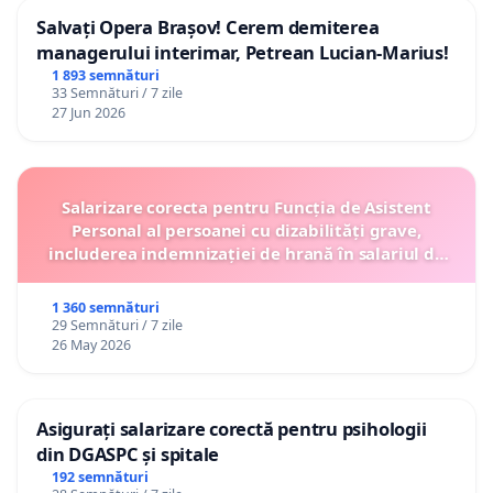
Salvați Opera Brașov! Cerem demiterea
managerului interimar, Petrean Lucian-Marius!
1 893 semnături
33 Semnături / 7 zile
27 Jun 2026
Salarizare corecta pentru Funcția de Asistent
Personal al persoanei cu dizabilități grave,
includerea indemnizației de hrană în salariul de
bază lunar și protejarea gradațiilor de vechime
1 360 semnături
29 Semnături / 7 zile
26 May 2026
Asigurați salarizare corectă pentru psihologii
din DGASPC și spitale
192 semnături