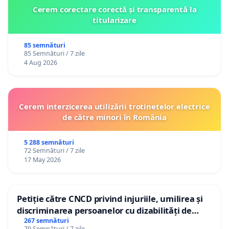
Cerem corectare corectă și transparentă la
titularizare
85 semnături
85 Semnături / 7 zile
4 Aug 2026
Cerem interzicerea utilizării trotinetelor electrice
de către minori în România
5 288 semnături
72 Semnături / 7 zile
17 May 2026
Petiție către CNCD privind injuriile, umilirea și
discriminarea persoanelor cu dizabilități de
către utilizatorul TikTok „Gorici”
267 semnături
70 Semnături / 7 zile