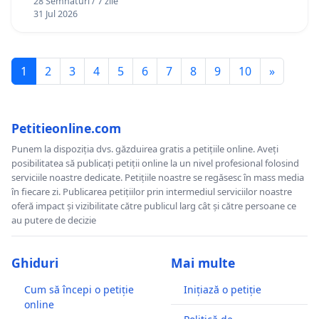
28 Semnături / 7 zile
31 Jul 2026
1
2
3
4
5
6
7
8
9
10
»
Petitieonline.com
Punem la dispoziția dvs. găzduirea gratis a petițiile online. Aveți
posibilitatea să publicați petiții online la un nivel profesional folosind
serviciile noastre dedicate. Petițiile noastre se regăsesc în mass media
în fiecare zi. Publicarea petițiilor prin intermediul serviciilor noastre
oferă impact și vizibilitate către publicul larg cât și către persoane ce
au putere de decizie
Ghiduri
Mai multe
Cum să începi o petiție
Inițiază o petiție
online