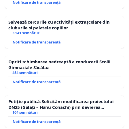
Notificare de transparență
Salvează cercurile cu activități extrașcolare din
cluburile și palatele copiilor
3 541 semnături
Notificare de transparență
Opriți schimbarea nedreaptă a conducerii Școlii
Gimnaziale Săcălaz
454 semnături
Notificare de transparență
Petiție publică: Solicităm modificarea proiectului
DN25 (Galați – Hanu Conachi) prin devierea
traseului în afara localităților!
104 semnături
Notificare de transparență