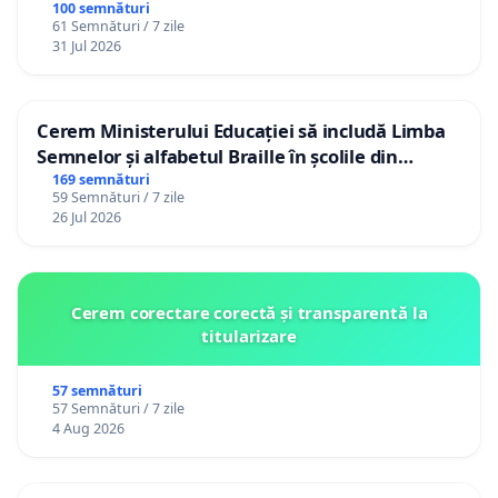
100 semnături
61 Semnături / 7 zile
31 Jul 2026
Cerem Ministerului Educației să includă Limba
Semnelor și alfabetul Braille în școlile din
Republica Moldova!
169 semnături
59 Semnături / 7 zile
26 Jul 2026
Cerem corectare corectă și transparentă la
titularizare
57 semnături
57 Semnături / 7 zile
4 Aug 2026