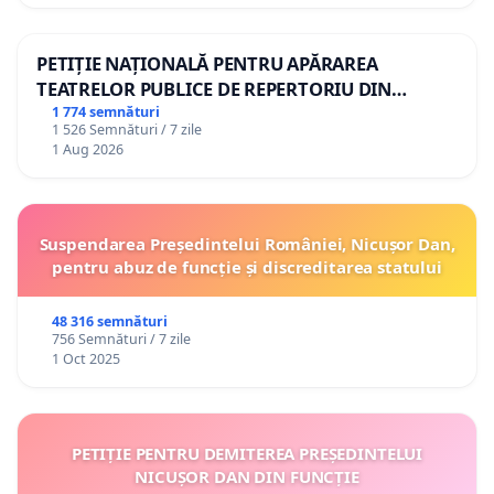
PETIȚIE NAȚIONALĂ PENTRU APĂRAREA
TEATRELOR PUBLICE DE REPERTORIU DIN
ROMÂNIA
1 774 semnături
1 526 Semnături / 7 zile
1 Aug 2026
Suspendarea Președintelui României, Nicușor Dan,
pentru abuz de funcție și discreditarea statului
48 316 semnături
756 Semnături / 7 zile
1 Oct 2025
PETIȚIE PENTRU DEMITEREA PREȘEDINTELUI
NICUȘOR DAN DIN FUNCȚIE