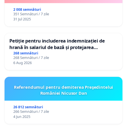
2 008 semnături
351 Semnături / 7 zile
31 Jul 2025
Petiție pentru includerea indemnizației de
hrană în salariul de bază și protejarea
gradațiilor de vechime pentru asistenții
268 semnături
268 Semnături / 7 zile
personali
6 Aug 2026
Referendumul pentru demiterea Preşedintelui
României Nicusor Dan
26 812 semnături
266 Semnături / 7 zile
4 Jun 2025