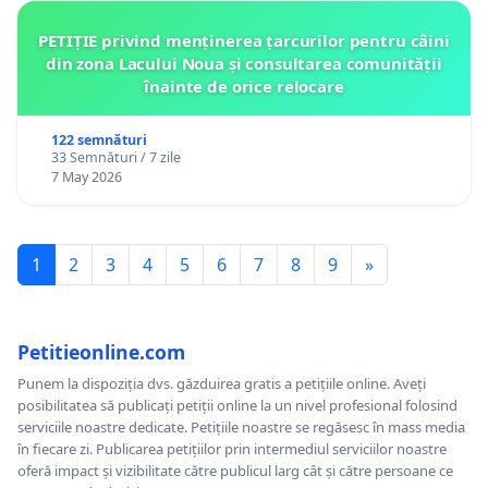
PETIȚIE privind menținerea țarcurilor pentru câini
din zona Lacului Noua și consultarea comunității
înainte de orice relocare
122 semnături
33 Semnături / 7 zile
7 May 2026
1
2
3
4
5
6
7
8
9
»
Petitieonline.com
Punem la dispoziția dvs. găzduirea gratis a petițiile online. Aveți
posibilitatea să publicați petiții online la un nivel profesional folosind
serviciile noastre dedicate. Petițiile noastre se regăsesc în mass media
în fiecare zi. Publicarea petițiilor prin intermediul serviciilor noastre
oferă impact și vizibilitate către publicul larg cât și către persoane ce