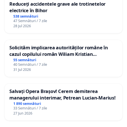
Reduceți accidentele grave ale trotinetelor
electrice în Bihor
538 semnături
47 Semnături / 7 zile
28 Jul 2026
Solicităm implicarea autorităților române în
cazul copilului român Wiliam Kristian
Gheorghe, aflat în plasament în Danemarca de
55 semnături
40 Semnături / 7 zile
12 ani
31 Jul 2026
Salvați Opera Brașov! Cerem demiterea
managerului interimar, Petrean Lucian-Marius!
1 890 semnături
33 Semnături / 7 zile
27 Jun 2026