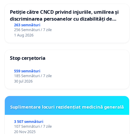
Petiție către CNCD privind injuriile, umilirea și
discriminarea persoanelor cu dizabilități de
către utilizatorul TikTok „Gorici”
263 semnături
256 Semnături / 7 zile
1 Aug 2026
Stop cerșetoria
559 semnături
185 Semnături / 7 zile
30 Jul 2026
Suplimentare locuri rezidențiat medicină generală
3 507 semnături
107 Semnături / 7 zile
20 Nov 2025