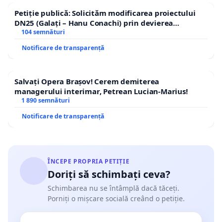
Petiție publică: Solicităm modificarea proiectului
DN25 (Galați – Hanu Conachi) prin devierea
traseului în afara localităților!
104 semnături
Notificare de transparență
Salvați Opera Brașov! Cerem demiterea
managerului interimar, Petrean Lucian-Marius!
1 890 semnături
Notificare de transparență
ÎNCEPE PROPRIA PETIȚIE
Doriți să schimbați ceva?
Schimbarea nu se întâmplă dacă tăceți.
Porniți o mișcare socială creând o petiție.