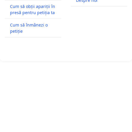
Despre noi
Cum să obții apariții în
presă pentru petiția ta
Cum să înmânezi o
petiție