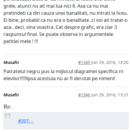
grele, atunci nu ati mai lua nici 6. Asa ca nu mai
pretindeti ca din cauza unei banalitati, nu intrati la liceu.
Ei bine, probabil ca nu era o banalitate ,ci voi ati tratat-o
asa.. deci, vina voastra. Cat despre grafic, era clar 3
raspunsul final. Se poate observa in argumentele
petitiei mele ! !!!
Musafir
#1345
Jun 29, 2016, 13:20
Patratelul negru pus la mijlocul diagramei specifica nr
elevilor!!!!!lipsa acestuia nu ar fi derutat pe nimeni!
Musafir
#1346
Jun 29, 2016, 13:21
Re:
#301: -