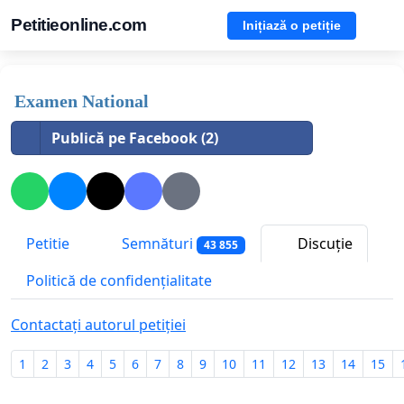
Petitieonline.com
Inițiază o petiție
Examen National
Publică pe Facebook (2)
Petitie
Semnături
Discuție
43 855
Politică de confidențialitate
Contactați autorul petiției
1
2
3
4
5
6
7
8
9
10
11
12
13
14
15