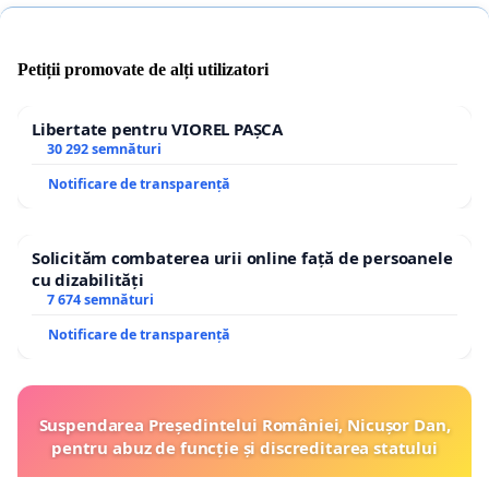
Petiții promovate de alți utilizatori
Libertate pentru VIOREL PAȘCA
30 292 semnături
Notificare de transparență
Solicităm combaterea urii online față de persoanele
cu dizabilități
7 674 semnături
Notificare de transparență
Suspendarea Președintelui României, Nicușor Dan,
pentru abuz de funcție și discreditarea statului