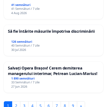
41 semnături
41 Semnături / 7 zile
4 Aug 2026
Să fie întărite măsurile împotriva discriminării
126 semnături
40 Semnături / 7 zile
30 Jul 2026
Salvați Opera Brașov! Cerem demiterea
managerului interimar, Petrean Lucian-Marius!
1 890 semnături
33 Semnături / 7 zile
27 Jun 2026
1
2
3
4
5
6
7
8
9
»