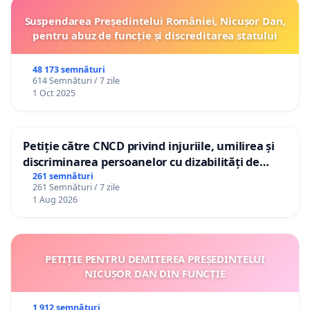
Suspendarea Președintelui României, Nicușor Dan,
pentru abuz de funcție și discreditarea statului
48 173 semnături
614 Semnături / 7 zile
1 Oct 2025
Petiție către CNCD privind injuriile, umilirea și
discriminarea persoanelor cu dizabilități de
către utilizatorul TikTok „Gorici”
261 semnături
261 Semnături / 7 zile
1 Aug 2026
PETIȚIE PENTRU DEMITEREA PREȘEDINTELUI
NICUȘOR DAN DIN FUNCȚIE
1 912 semnături