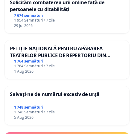
Solicităm combaterea urii online față de
persoanele cu dizabilități
7 674 semnături
1 954 Semnături / 7 zile
29 Jul 2026
PETIȚIE NAȚIONALĂ PENTRU APĂRAREA
TEATRELOR PUBLICE DE REPERTORIU DIN
ROMÂNIA
1 764 semnături
1 764 Semnături / 7 zile
1 Aug 2026
Salvați-ne de numărul excesiv de urși!
1 748 semnături
1 748 Semnături / 7 zile
5 Aug 2026