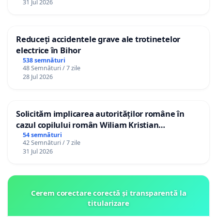
31 Jul 2026
Reduceți accidentele grave ale trotinetelor
electrice în Bihor
538 semnături
48 Semnături / 7 zile
28 Jul 2026
Solicităm implicarea autorităților române în
cazul copilului român Wiliam Kristian
Gheorghe, aflat în plasament în Danemarca de
54 semnături
42 Semnături / 7 zile
12 ani
31 Jul 2026
Cerem corectare corectă și transparentă la
titularizare