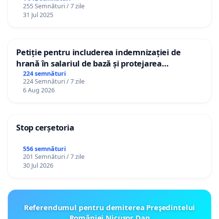
255 Semnături / 7 zile
31 Jul 2025
Petiție pentru includerea indemnizației de
hrană în salariul de bază și protejarea
gradațiilor de vechime pentru asistenții
224 semnături
224 Semnături / 7 zile
personali
6 Aug 2026
Stop cerșetoria
556 semnături
201 Semnături / 7 zile
30 Jul 2026
Referendumul pentru demiterea Preşedintelui
României Nicusor Dan