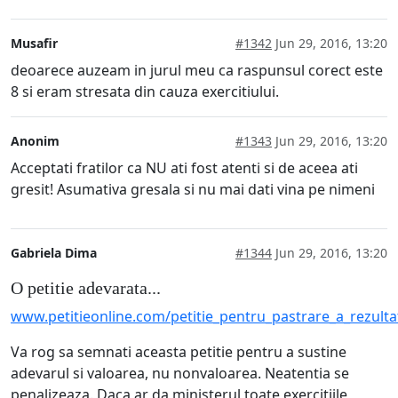
Musafir
#1342
Jun 29, 2016, 13:20
deoarece auzeam in jurul meu ca raspunsul corect este
8 si eram stresata din cauza exercitiului.
Anonim
#1343
Jun 29, 2016, 13:20
Acceptati fratilor ca NU ati fost atenti si de aceea ati
gresit! Asumativa gresala si nu mai dati vina pe nimeni
Gabriela Dima
#1344
Jun 29, 2016, 13:20
O petitie adevarata...
www.petitieonline.com/petitie_pentru_pastrare_a_rezult
Va rog sa semnati aceasta petitie pentru a sustine
adevarul si valoarea, nu nonvaloarea. Neatentia se
penalizeaza. Daca ar da ministerul toate exercitiile