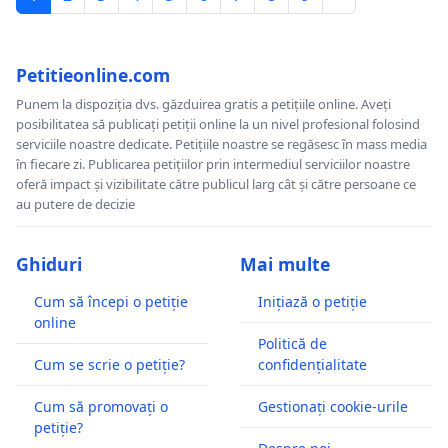
Petitieonline.com
Punem la dispoziția dvs. găzduirea gratis a petițiile online. Aveți
posibilitatea să publicați petiții online la un nivel profesional folosind
serviciile noastre dedicate. Petițiile noastre se regăsesc în mass media
în fiecare zi. Publicarea petițiilor prin intermediul serviciilor noastre
oferă impact și vizibilitate către publicul larg cât și către persoane ce
au putere de decizie
Ghiduri
Mai multe
Cum să începi o petiție
Inițiază o petiție
online
Politică de
Cum se scrie o petiție?
confidențialitate
Cum să promovați o
Gestionați cookie-urile
petiție?