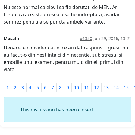
Nu este normal ca elevii sa fie derutati de MEN. Ar
trebui ca aceasta greseala sa fie indreptata, asadar
semnez pentru a se puncta ambele variante.
Musafir
#1350
Jun 29, 2016, 13:21
Deoarece consider ca cei ce au dat raspunsul gresit nu
au facut-o din nestiinta ci din netentie, sub stresul si
emotiile unui examen, pentru multi din ei, primul din
viata!
1
2
3
4
5
6
7
8
9
10
11
12
13
14
15
This discussion has been closed.