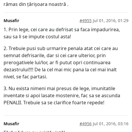
rămas din țărișoara noastră .
Musafir
#4955
Jul 01, 2016, 01:29
1. Prin lege, cei care au defrisat sa faca impadurirea,
sau sa li se impute costul asta!
2. Trebuie pusi sub urmarire penala atat cei care au
semnat defrisarile, dar si cei care ulterior, prin
prerogativele lui/lor, ar fi putut opri continuarea
dezastrului!!!! De la cel mai mic pana la cel mai inalt
nivel, se fac partasi.
3. Nu exista nimeni mai presus de lege, imunitatile
inventate si apoi lasate mostenire, fac sa se ascunda
PENALII. Trebuie sa se clarifice foarte repede!
Musafir
#4956
Jul 01, 2016, 03:16