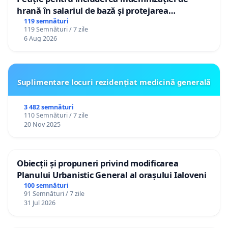
hrană în salariul de bază și protejarea
gradațiilor de vechime pentru asistenții
119 semnături
119 Semnături / 7 zile
personali
6 Aug 2026
Suplimentare locuri rezidențiat medicină generală
3 482 semnături
110 Semnături / 7 zile
20 Nov 2025
Obiecții și propuneri privind modificarea
Planului Urbanistic General al orașului Ialoveni
100 semnături
91 Semnături / 7 zile
31 Jul 2026