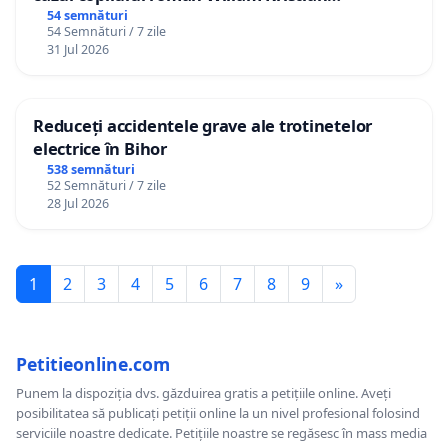
Gheorghe, aflat în plasament în Danemarca de
54 semnături
54 Semnături / 7 zile
12 ani
31 Jul 2026
Reduceți accidentele grave ale trotinetelor
electrice în Bihor
538 semnături
52 Semnături / 7 zile
28 Jul 2026
1
2
3
4
5
6
7
8
9
»
Petitieonline.com
Punem la dispoziția dvs. găzduirea gratis a petițiile online. Aveți
posibilitatea să publicați petiții online la un nivel profesional folosind
serviciile noastre dedicate. Petițiile noastre se regăsesc în mass media