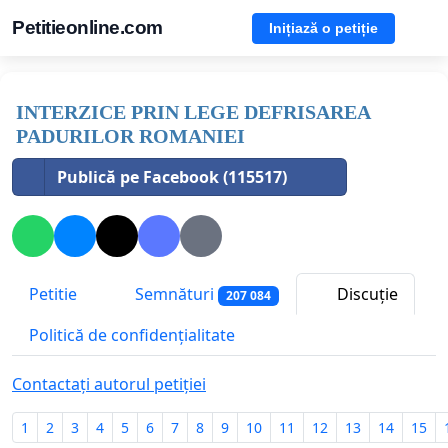
Petitieonline.com
Inițiază o petiție
INTERZICE PRIN LEGE DEFRISAREA
PADURILOR ROMANIEI
Publică pe Facebook (115517)
Petitie
Semnături
Discuție
207 084
Politică de confidențialitate
Contactați autorul petiției
1
2
3
4
5
6
7
8
9
10
11
12
13
14
15