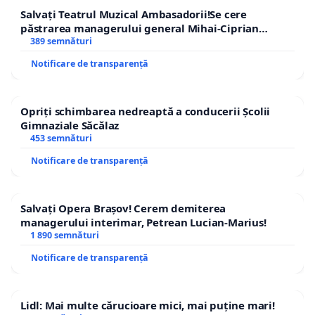
Salvați Teatrul Muzical Ambasadorii!Se cere
păstrarea managerului general Mihai-Ciprian
ROGOJAN
389 semnături
Notificare de transparență
Opriți schimbarea nedreaptă a conducerii Școlii
Gimnaziale Săcălaz
453 semnături
Notificare de transparență
Salvați Opera Brașov! Cerem demiterea
managerului interimar, Petrean Lucian-Marius!
1 890 semnături
Notificare de transparență
Lidl: Mai multe cărucioare mici, mai puține mari!