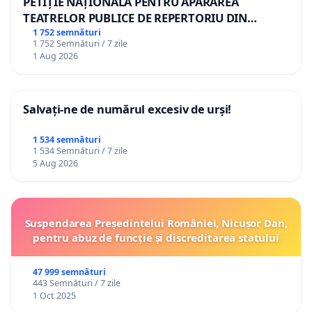
PETIȚIE NAȚIONALĂ PENTRU APĂRAREA
TEATRELOR PUBLICE DE REPERTORIU DIN
ROMÂNIA
1 752 semnături
1 752 Semnături / 7 zile
1 Aug 2026
Salvați-ne de numărul excesiv de urși!
1 534 semnături
1 534 Semnături / 7 zile
5 Aug 2026
Suspendarea Președintelui României, Nicușor Dan,
pentru abuz de funcție și discreditarea statului
47 999 semnături
443 Semnături / 7 zile
1 Oct 2025