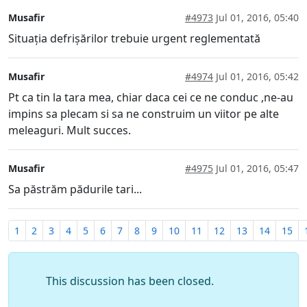
Musafir
#4973
Jul 01, 2016, 05:40
Situația defrișărilor trebuie urgent reglementată
Musafir
#4974
Jul 01, 2016, 05:42
Pt ca tin la tara mea, chiar daca cei ce ne conduc ,ne-au
impins sa plecam si sa ne construim un viitor pe alte
meleaguri. Mult succes.
Musafir
#4975
Jul 01, 2016, 05:47
Sa păstrăm pădurile tari...
1
2
3
4
5
6
7
8
9
10
11
12
13
14
15
This discussion has been closed.