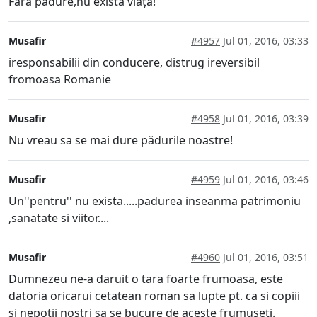
Fără pădure,nu există viață!
Musafir
#4957
Jul 01, 2016, 03:33
iresponsabilii din conducere, distrug ireversibil
fromoasa Romanie
Musafir
#4958
Jul 01, 2016, 03:39
Nu vreau sa se mai dure pădurile noastre!
Musafir
#4959
Jul 01, 2016, 03:46
Un''pentru'' nu exista.....padurea inseanma patrimoniu
,sanatate si viitor....
Musafir
#4960
Jul 01, 2016, 03:51
Dumnezeu ne-a daruit o tara foarte frumoasa, este
datoria oricarui cetatean roman sa lupte pt. ca si copiii
si nepotii nostri sa se bucure de aceste frumuseti.