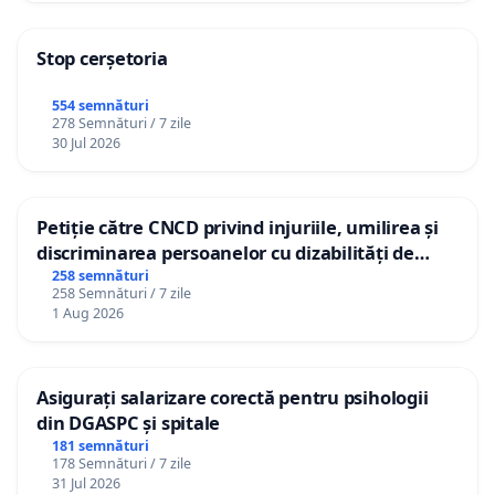
Stop cerșetoria
554 semnături
278 Semnături / 7 zile
30 Jul 2026
Petiție către CNCD privind injuriile, umilirea și
discriminarea persoanelor cu dizabilități de
către utilizatorul TikTok „Gorici”
258 semnături
258 Semnături / 7 zile
1 Aug 2026
Asigurați salarizare corectă pentru psihologii
din DGASPC și spitale
181 semnături
178 Semnături / 7 zile
31 Jul 2026