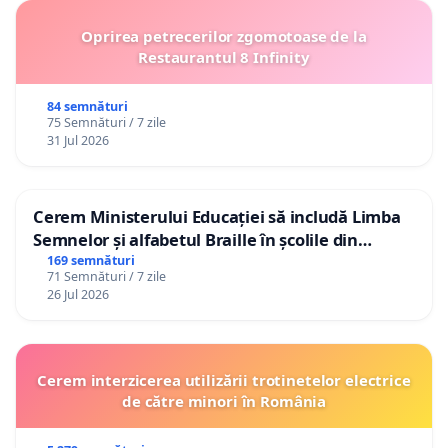
Oprirea petrecerilor zgomotoase de la
Restaurantul 8 Infinity
84 semnături
75 Semnături / 7 zile
31 Jul 2026
Cerem Ministerului Educației să includă Limba
Semnelor și alfabetul Braille în școlile din
Republica Moldova!
169 semnături
71 Semnături / 7 zile
26 Jul 2026
Cerem interzicerea utilizării trotinetelor electrice
de către minori în România