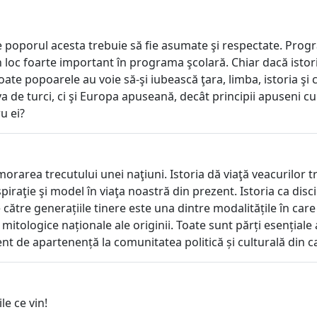
 poporul acesta trebuie să fie asumate şi respectate. Program
n loc foarte important în programa şcolară. Chiar dacă istor
te popoarele au voie să-şi iubească ţara, limba, istoria şi c
de turci, ci şi Europa apuseană, decât principii apuseni cu
u ei?
rarea trecutului unei naţiuni. Istoria dă viaţă veacurilor tre
nspiraţie şi model în viaţa noastră din prezent. Istoria ca di
 către generațiile tinere este una dintre modalitățile în car
itologice naționale ale originii. Toate sunt părți esențiale 
t de apartenență la comunitatea politică și culturală din ca
e ce vin!