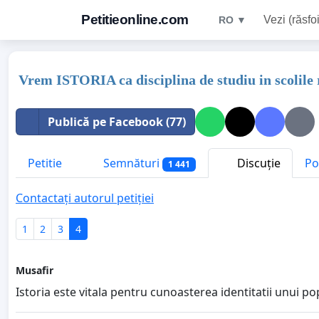
Petitieonline.com
Vezi (răsfoi
RO ▼
Vrem ISTORIA ca disciplina de studiu in scolile
Publică pe Facebook (77)
Petitie
Semnături
Discuție
Po
1 441
Contactați autorul petiției
1
2
3
4
Musafir
Istoria este vitala pentru cunoasterea identitatii unui po