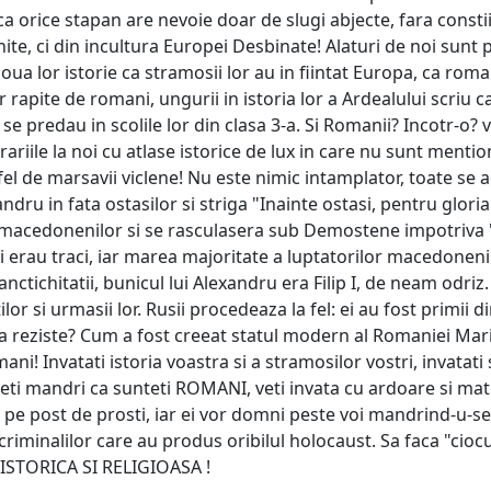
e ca orice stapan are nevoie doar de slugi abjecte, fara const
te, ci din incultura Europei Desbinate! Alaturi de noi sunt po
oua lor istorie ca stramosii lor au in fiintat Europa, ca roma
apite de romani, ungurii in istoria lor a Ardealului scriu ca
 predau in scolile lor din clasa 3-a. Si Romanii? Incotr-o? v
ariile la noi cu atlase istorice de lux in care nu sunt mentionati
fel de marsavii viclene! Nu este nimic intamplator, toate se 
ndru in fata ostasilor si striga "Inainte ostasi, pentru glori
a macedonenilor si se rasculasera sub Demostene impotriva 
au traci, iar marea majoritate a luptatorilor macedoneni er
nctichitatii, bunicul lui Alexandru era Filip I, de neam odriz. 
or si urmasii lor. Rusii procedeaza la fel: ei au fost primii d
 sa reziste? Cum a fost creeat statul modern al Romaniei Mari
ni! Invatati istoria voastra si a stramosilor vostri, invatati s
eti mandri ca sunteti ROMANI, veti invata cu ardoare si matemat
i pe post de prosti, iar ei vor domni peste voi mandrind-u-se c
criminalilor care au produs oribilul holocaust. Sa faca "ciocu
A ISTORICA SI RELIGIOASA !