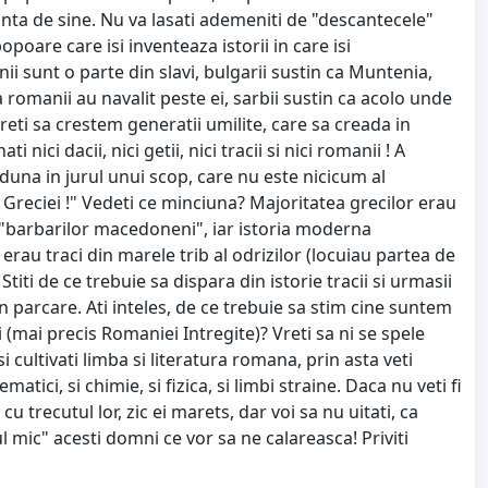
iinta de sine. Nu va lasati ademeniti de "descantecele"
poare care isi inventeaza istorii in care isi
nii sunt o parte din slavi, bulgarii sustin ca Muntenia,
 romanii au navalit peste ei, sarbii sustin ca acolo unde
reti sa crestem generatii umilite, care sa creada in
 nici dacii, nici getii, nici tracii si nici romanii ! A
aduna in jurul unui scop, care nu este nicicum al
a Greciei !" Vedeti ce minciuna? Majoritatea grecilor erau
"barbarilor macedoneni", iar istoria moderna
au traci din marele trib al odrizilor (locuiau partea de
Stiti de ce trebuie sa dispara din istorie tracii si urmasii
in parcare. Ati inteles, de ce trebuie sa stim cine suntem
 (mai precis Romaniei Intregite)? Vreti sa ni se spele
i cultivati limba si literatura romana, prin asta veti
ici, si chimie, si fizica, si limbi straine. Daca nu veti fi
u trecutul lor, zic ei marets, dar voi sa nu uitati, ca
l mic" acesti domni ce vor sa ne calareasca! Priviti