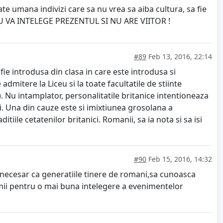
te umana indivizi care sa nu vrea sa aiba cultura, sa fie
, NU VA INTELEGE PREZENTUL SI NU ARE VIITOR !
#89
Feb 13, 2016, 22:14
e introdusa din clasa in care este introdusa si
dmitere la Liceu si la toate facultatile de stiinte
). Nu intamplator, personalitatile britanice intentioneaza
. Una din cauze este si imixtiunea grosolana a
tiile cetatenilor britanici. Romanii, sa ia nota si sa isi
#90
Feb 15, 2016, 14:32
te necesar ca generatiile tinere de romani,sa cunoasca
 lumii pentru o mai buna intelegere a evenimentelor