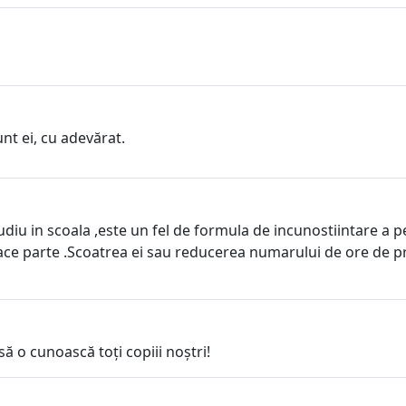
unt ei, cu adevărat.
udiu in scoala ,este un fel de formula de incunostiintare a p
ace parte .Scoatrea ei sau reducerea numarului de ore de 
ă o cunoască toți copiii noștri!