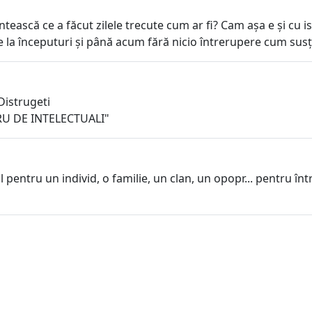
ească ce a făcut zilele trecute cum ar fi? Cam așa e și cu is
 de la începuturi și până acum fără nicio întrerupere cum sus
Distrugeti
RU DE INTELECTUALI"
il pentru un individ, o familie, un clan, un opopr... pentru î