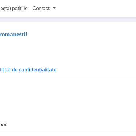
ește) petițiile
Contact:
 romanesti!
litică de confidențialitate
por.