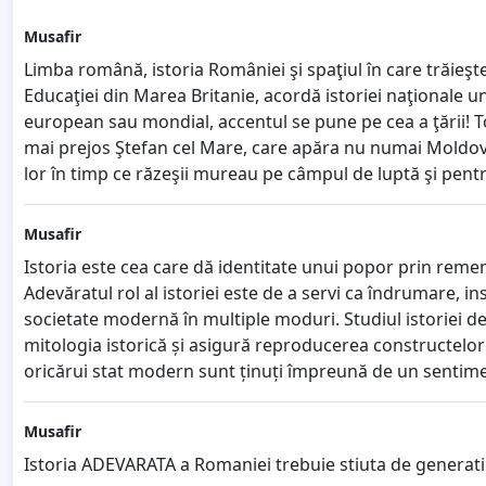
Musafir
Limba română, istoria României şi spaţiul în care trăieşte
Educaţiei din Marea Britanie, acordă istoriei naţionale u
european sau mondial, accentul se pune pe cea a ţării! Toa
mai prejos Ştefan cel Mare, care apăra nu numai Moldova 
lor în timp ce răzeşii mureau pe câmpul de luptă şi pentr
Musafir
Istoria este cea care dă identitate unui popor prin rememo
Adevăratul rol al istoriei este de a servi ca îndrumare, i
societate modernă în multiple moduri. Studiul istoriei de
mitologia istorică și asigură reproducerea constructelor m
oricărui stat modern sunt ținuți împreună de un sentimen
Musafir
Istoria ADEVARATA a Romaniei trebuie stiuta de generatiil