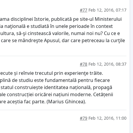
#77
Feb 12, 2016, 07:17
a disciplinei Istorie, publicată pe site-ul Ministerului
ia naţională e studiată în unele perioade în context
ultura, să-şi cinstească valorile, numai noi nu? Cu ce e
 care se mândreşte Apusul, dar care petreceau la curţile
#78
Feb 12, 2016, 08:37
cute și reînvie trecutul prin experienţe trăite.
sciplină de studiu este fundamentală pentru fiecare
e statul construiește identitatea națională, propagă
ale construcției oricărei națiuni moderne. Cetățenii
re aceștia fac parte. (Marius Ghincea).
#79
Feb 12, 2016, 11:00