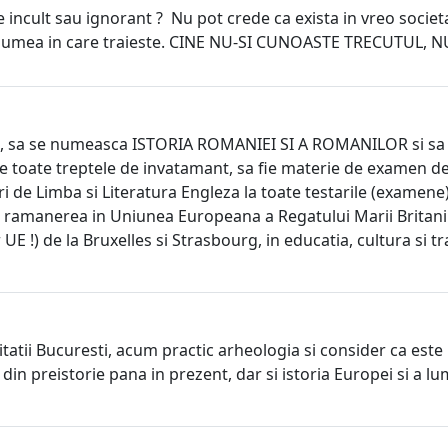
e incult sau ignorant ? Nu pot crede ca exista in vreo societa
ii si lumea in care traieste. CINE NU-SI CUNOASTE TRECUTUL
i, sa se numeasca ISTORIA ROMANIEI SI A ROMANILOR si sa fi
pe toate treptele de invatamant, sa fie materie de examen de a
uri de Limba si Literatura Engleza la toate testarile (examene
 ramanerea in Uniunea Europeana a Regatului Marii Britanii
!) de la Bruxelles si Strasbourg, in educatia, cultura si tradi
sitatii Bucuresti, acum practic arheologia si consider ca es
nal din preistorie pana in prezent, dar si istoria Europei si a