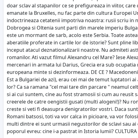
doar sclav al stapanilor ce se prefigureaza in viitor, car
emanate la Bruxelles, nu fac parte din cultura Europei Uni
indoctrineaza cetatenii impotriva noastra: rusii scriu in n
Dobrogea si Oltenia sunt parti din marele imperiu Bulgar r
este un mormant de sarb, acolo este Serbia. Toate astea se
aberatiile proferate in cartile lor de istorie? Sunt pline libr
inceput atacul deznationalizarii noastre. Nu admiteti ast
romanilor. Ati vazut filmul Alexandru cel Mare? Iese Alexa
mercenari in armata lui Darius, Grecia era sub ocupati
europeana minte si dezinformeaza. DE CE ? Macedonenii er
Est a Bulgariei de azi), erau cei mai de temut luptatori ai a
lor? Ca sa ramana "cel mai tare din parcare " neamul celtil
si ai cui suntem, cine au fost stramosii si cum au reusit
creerele de catre oengistii gusati (multi alogeni!)? Nu roma
creste si veti fi deasupra denigratorilor vostri. Daca sunt
Romani batsosi, toti va vor calca in picioare, va vor folos
multi dintre ei sunt urmasii negustorilor de sclavi sau ai 
poporul evreu: cine i-a pastrat in Istoria lumii? CULTUR