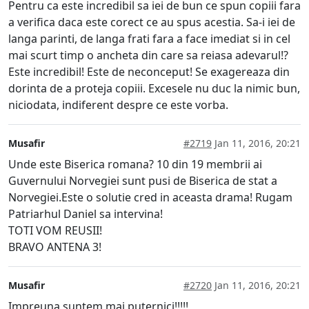
Pentru ca este incredibil sa iei de bun ce spun copiii fara
a verifica daca este corect ce au spus acestia. Sa-i iei de
langa parinti, de langa frati fara a face imediat si in cel
mai scurt timp o ancheta din care sa reiasa adevarul!?
Este incredibil! Este de neconceput! Se exagereaza din
dorinta de a proteja copiii. Excesele nu duc la nimic bun,
niciodata, indiferent despre ce este vorba.
Musafir
#2719
Jan 11, 2016, 20:21
Unde este Biserica romana? 10 din 19 membrii ai
Guvernului Norvegiei sunt pusi de Biserica de stat a
Norvegiei.Este o solutie cred in aceasta drama! Rugam
Patriarhul Daniel sa intervina!
TOTI VOM REUSII!
BRAVO ANTENA 3!
Musafir
#2720
Jan 11, 2016, 20:21
Impreuna suntem mai puternici!!!!!