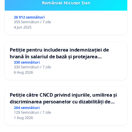
României Nicusor Dan
26 912 semnături
359 Semnături / 7 zile
4 Jun 2025
Petiție pentru includerea indemnizației de
hrană în salariul de bază și protejarea
gradațiilor de vechime pentru asistenții
330 semnături
330 Semnături / 7 zile
personali
6 Aug 2026
Petiție către CNCD privind injuriile, umilirea și
discriminarea persoanelor cu dizabilități de
către utilizatorul TikTok „Gorici”
264 semnături
129 Semnături / 7 zile
1 Aug 2026