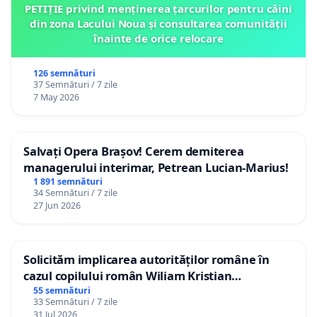
PETIȚIE privind menținerea țarcurilor pentru câini
din zona Lacului Noua și consultarea comunității
înainte de orice relocare
126 semnături
37 Semnături / 7 zile
7 May 2026
Salvați Opera Brașov! Cerem demiterea
managerului interimar, Petrean Lucian-Marius!
1 891 semnături
34 Semnături / 7 zile
27 Jun 2026
Solicităm implicarea autorităților române în
cazul copilului român Wiliam Kristian
Gheorghe, aflat în plasament în Danemarca de
55 semnături
33 Semnături / 7 zile
12 ani
31 Jul 2026