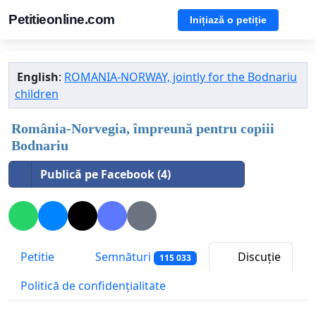
Petitieonline.com
Inițiază o petiție
English
:
ROMANIA-NORWAY, jointly for the Bodnariu
children
România-Norvegia, împreună pentru copiii
Bodnariu
Publică pe Facebook (4)
Petitie
Semnături
Discuție
115 033
Politică de confidențialitate