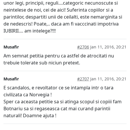
unor legi, principii, reguli....categoric necunoscute si
neintelese de noi, cei de aici! Suferinta copiilor si a
parintilor, despartiti unii de ceilalti, este nemarginita si
de nedescris! Poate,.. daca am fi vacccinati impotriva
IUBIRII.... am intelege?!!!
Musafir
#2706
Jan 11, 2016, 20:21
Am semnat petitia pentru ca astfel de atrocitati nu
trebuie tolerate sub niciun pretext.
Musafir
#2707
Jan 11, 2016, 20:21
E scandalos, e revoltator ce se intampla intr o tara
civilizata ca Norvegia !
Sper ca aceasta petitie sa si atinga scopul si copiii fam
Botnariu sa si regaseasca cat mai curand parintii
naturali! Doamne ajuta !