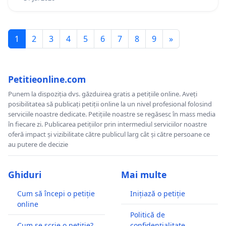
1
2
3
4
5
6
7
8
9
»
Petitieonline.com
Punem la dispoziția dvs. găzduirea gratis a petițiile online. Aveți
posibilitatea să publicați petiții online la un nivel profesional folosind
serviciile noastre dedicate. Petițiile noastre se regăsesc în mass media
în fiecare zi. Publicarea petițiilor prin intermediul serviciilor noastre
oferă impact și vizibilitate către publicul larg cât și către persoane ce
au putere de decizie
Ghiduri
Mai multe
Cum să începi o petiție
Inițiază o petiție
online
Politică de
Cum se scrie o petiție?
confidențialitate