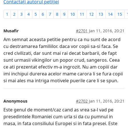
Contactați autorul petiției
1
2
3
4
5
6
7
8
9
10
11
12
13
14
15
Musafir
#2701
Jan 11, 2016, 20:21
Am semnat aceasta petitie pentru ca nu sunt de acord
cu destramarea familiilor. daca vor copii sa-si faca. Se
cred civilizati, dar sunt mai rai decat barbarii, de fapt
sunt urmasii vikingilor un popor crud, sangeros. Ceea
ce ati prezentat efectiv m-a ingrozit. Nu am copiii dar
imi inchipui durerea acelor mame carora li se fura copii
si mai ales ma intriga motivele puerile care li se spun.
Anonymous
#2702
Jan 11, 2016, 20:21
Este genul de moment/caz cand as vrea sa-l vad pe
presedintele Romaniei cum urla si da cu pumnul in
masa, in fata consiliului Europei si in fata presei. Este