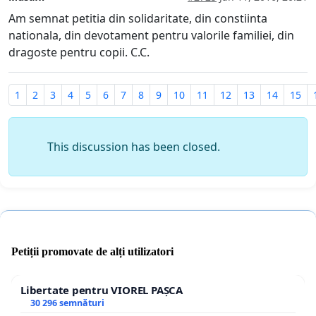
Am semnat petitia din solidaritate, din constiinta
nationala, din devotament pentru valorile familiei, din
dragoste pentru copii. C.C.
1
2
3
4
5
6
7
8
9
10
11
12
13
14
15
This discussion has been closed.
Petiții promovate de alți utilizatori
Libertate pentru VIOREL PAȘCA
30 296 semnături