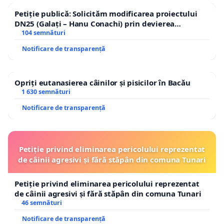
Petiție publică: Solicităm modificarea proiectului
DN25 (Galați – Hanu Conachi) prin devierea
traseului în afara localităților!
104 semnături
Notificare de transparență
Opriți eutanasierea câinilor și pisicilor în Bacău
1 630 semnături
Notificare de transparență
Petiție privind eliminarea pericolului reprezentat
de câinii agresivi și fără stăpân din comuna Tunari
Petiție privind eliminarea pericolului reprezentat
de câinii agresivi și fără stăpân din comuna Tunari
46 semnături
Notificare de transparență