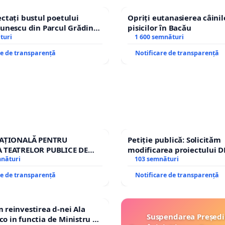
ctați bustul poetului
Opriți eutanasierea câinilo
unescu din Parcul Grădina
pisicilor în Bacău
top cenzurii culturale!
turi
1 600 semnături
re de transparență
Notificare de transparență
NAȚIONALĂ PENTRU
Petiție publică: Solicităm
 TEATRELOR PUBLICE DE
modificarea proiectului D
RIU DIN ROMÂNIA
mnături
– Hanu Conachi) prin devi
103 semnături
traseului în afara localităț
re de transparență
Notificare de transparență
reinvestirea d-nei Ala
Suspendarea Președi
 in functia de Ministru al