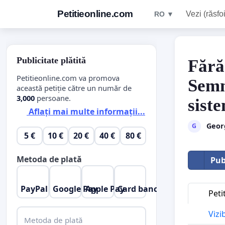
Petitieonline.com
Vezi (răsfoi
RO ▼
Publicitate plătită
Fără
Petitieonline.com va promova
Semn
această petiție către un număr de
3,000
persoane.
sist
Aflați mai multe informații...
Geor
G
5 €
10 €
20 €
40 €
80 €
Metoda de plată
Pub
PayPal
Google Pay
Apple Pay
Card bancar
Peti
Vizi
Metoda de plată