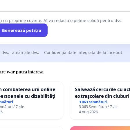
ți cu propriile cuvinte. AI va redacta o petiție solidă pentru dvs.
Generează petiția
 dvs. rămân ale dvs.
Confidențialitate integrată de la început
care v-ar putea interesa
m combaterea urii online
Salvează cercurile cu act
persoanele cu dizabilități
extrașcolare din cluburil
palatele copiilor
mnături
3 063 semnături
nături / 7 zile
3 063 Semnături / 7 zile
26
4 Aug 2026