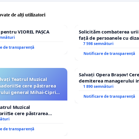
vate de alți utilizatori
e pentru VIOREL PAȘCA
Solicităm combaterea urii
emnături
față de persoanele cu diza
7 598 semnături
re de transparență
Notificare de transparență
Salvați Opera Brașov! Ce
lvați Teatrul Muzical
demiterea managerului in
dorii!Se cere păstrarea
Petrean Lucian-Marius!
1 890 semnături
lui general Mihai-Ciprian
Notificare de transparență
ROGOJAN
eatrul Muzical
ii!Se cere păstrarea
lui general Mihai-Ciprian
ături
re de transparență