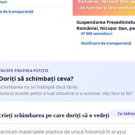
României, Nicușor Dan, p
turi
de funcție și discreditar
re de transparență
Suspendarea Președintelu
României, Nicușor Dan, p
de funcție și discreditarea
47 908 semnături
Notificare de transparență
ÎNCEPE PROPRIA PETIȚIE
Doriți să schimbați ceva?
Schimbarea nu se întâmplă dacă tăceți.
Autorul acestei petiții a luat atitudine și a acționat. Veți face la fel?
Cu tehno
rieți schimbarea pe care doriți să o vedeți