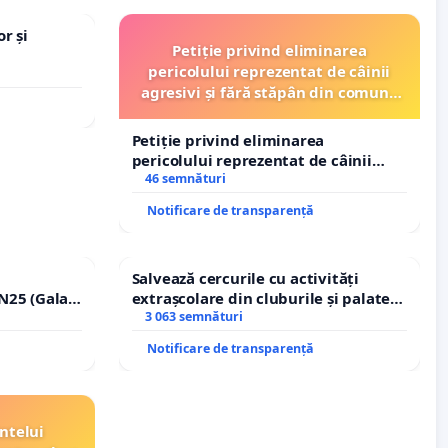
r și
Petiție privind eliminarea
pericolului reprezentat de câinii
agresivi și fără stăpân din comuna
Tunari
Petiție privind eliminarea
pericolului reprezentat de câinii
agresivi și fără stăpân din comuna
46 semnături
Tunari
Notificare de transparență
Salvează cercurile cu activități
N25 (Galați
extrașcolare din cluburile și palatele
erea
copiilor
3 063 semnături
ilor!
Notificare de transparență
ntelui