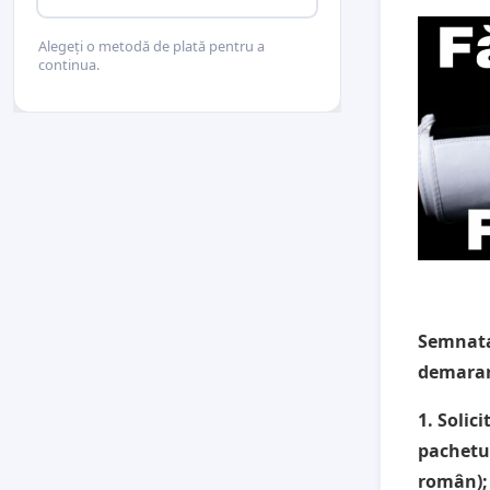
Alegeți o metodă de plată pentru a
continua.
Semnatar
demarar
1.
Solic
pachetul
român);