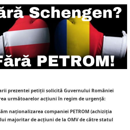
ii prezentei petiții solicită Guvernului României
ea următoarelor acțiuni în regim de urgență:
ităm naționalizarea companiei PETROM (achiziția
ui majoritar de acțiuni de la OMV de către statul