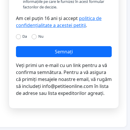
informațiile pe care le furnizez în acest formular
factorilor de decizie.
Am cel puțin 16 ani și accept
politica de
confidențialitate a acestei petiții
.
Da
Nu
Semnați
Veți primi un e-mail cu un link pentru a vă
confirma semnătura. Pentru a vă asigura
că primiți mesajele noastre email, vă rugăm
să includeți
info@petitieonline.com
în lista
de adrese sau lista expeditorilor agreați.