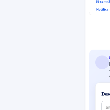
Sanatatii
56 semnă
Notifica
Desc