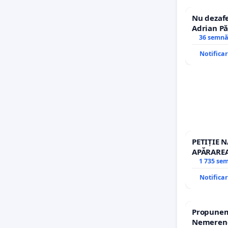
Nu dezafe
Adrian Pă
Icoanei! S
36 semnă
Notifica
PETIȚIE 
APĂRAREA
REPERTO
1 735 se
Notifica
Propunem 
Nemerenco