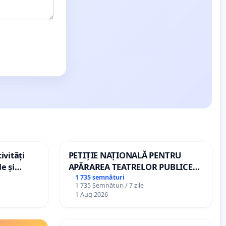
ivități
PETIȚIE NAȚIONALĂ PENTRU
e și
APĂRAREA TEATRELOR PUBLICE
DE REPERTORIU DIN ROMÂNIA
1 735 semnături
1 735 Semnături / 7 zile
1 Aug 2026