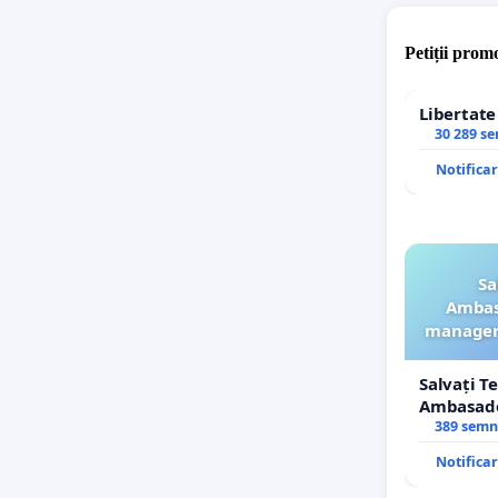
Petiții promo
Libertat
30 289 s
Notifica
Sa
Ambasa
manageru
Salvați T
Ambasador
manageru
389 semn
ROGOJAN
Notifica