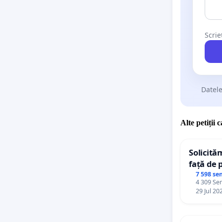
Scrie
Datele
Alte petiții 
Solicită
față de 
7 598 se
4 309 Sem
29 Jul 20