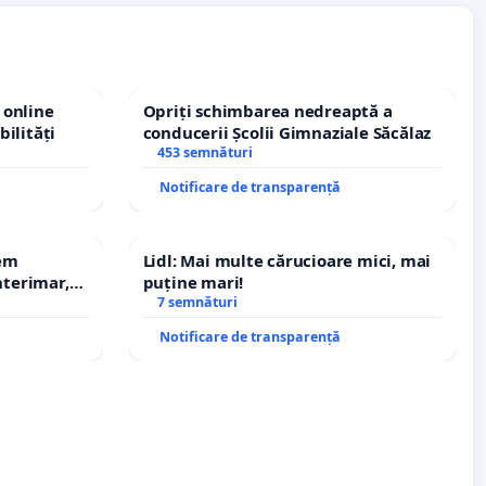
 online
Opriți schimbarea nedreaptă a
bilități
conducerii Școlii Gimnaziale Săcălaz
453 semnături
Notificare de transparență
rem
Lidl: Mai multe cărucioare mici, mai
terimar,
puține mari!
7 semnături
Notificare de transparență