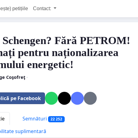
ește) petițiile
Contact:
 Schengen? Fără PETROM!
ați pentru naționalizarea
emului energetic!
ge Coşofreţ
·
lică pe Facebook
tie
Semnături
22 252
bilitate suplimentară