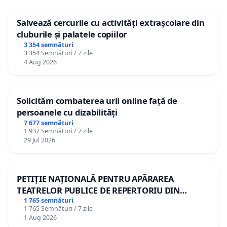
Salvează cercurile cu activități extrașcolare din
cluburile și palatele copiilor
3 354 semnături
3 354 Semnături / 7 zile
4 Aug 2026
Solicităm combaterea urii online față de
persoanele cu dizabilități
7 677 semnături
1 937 Semnături / 7 zile
29 Jul 2026
PETIȚIE NAȚIONALĂ PENTRU APĂRAREA
TEATRELOR PUBLICE DE REPERTORIU DIN
ROMÂNIA
1 765 semnături
1 765 Semnături / 7 zile
1 Aug 2026