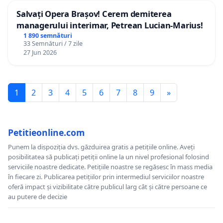
Salvați Opera Brașov! Cerem demiterea
managerului interimar, Petrean Lucian-Marius!
1 890 semnături
33 Semnături / 7 zile
27 Jun 2026
1
2
3
4
5
6
7
8
9
»
Petitieonline.com
Punem la dispoziția dvs. găzduirea gratis a petițiile online. Aveți
posibilitatea să publicați petiții online la un nivel profesional folosind
serviciile noastre dedicate. Petițiile noastre se regăsesc în mass media
în fiecare zi. Publicarea petițiilor prin intermediul serviciilor noastre
oferă impact și vizibilitate către publicul larg cât și către persoane ce
au putere de decizie