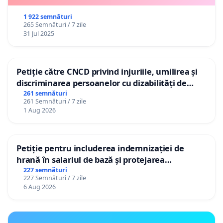
1 922 semnături
265 Semnături / 7 zile
31 Jul 2025
Petiție către CNCD privind injuriile, umilirea și
discriminarea persoanelor cu dizabilități de
către utilizatorul TikTok „Gorici”
261 semnături
261 Semnături / 7 zile
1 Aug 2026
Petiție pentru includerea indemnizației de
hrană în salariul de bază și protejarea
gradațiilor de vechime pentru asistenții
227 semnături
227 Semnături / 7 zile
personali
6 Aug 2026