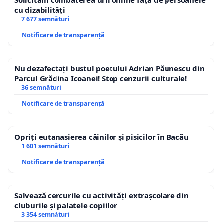
Solicităm combaterea urii online față de persoanele
cu dizabilități
7 677 semnături
Notificare de transparență
Nu dezafectați bustul poetului Adrian Păunescu din
Parcul Grădina Icoanei! Stop cenzurii culturale!
36 semnături
Notificare de transparență
Opriți eutanasierea câinilor și pisicilor în Bacău
1 601 semnături
Notificare de transparență
Salvează cercurile cu activități extrașcolare din
cluburile și palatele copiilor
3 354 semnături