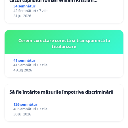
cazul copilului român Wiliam Kristian
Gheorghe, aflat în plasament în Danemarca de
54 semnături
42 Semnături / 7 zile
12 ani
31 Jul 2026
Cerem corectare corectă și transparentă la
titularizare
41 semnături
41 Semnături / 7 zile
4 Aug 2026
Să fie întărite măsurile împotriva discriminării
126 semnături
40 Semnături / 7 zile
30 Jul 2026