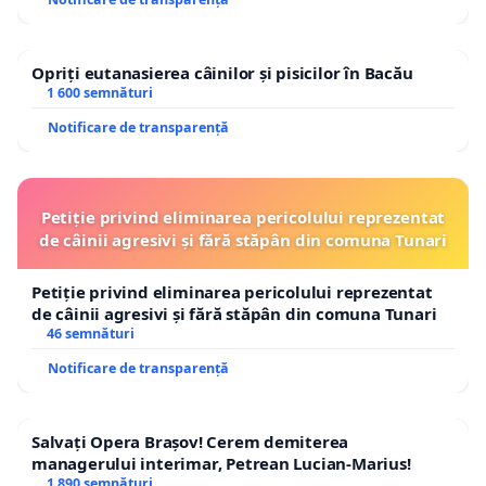
Opriți eutanasierea câinilor și pisicilor în Bacău
1 600 semnături
Notificare de transparență
Petiție privind eliminarea pericolului reprezentat
de câinii agresivi și fără stăpân din comuna Tunari
Petiție privind eliminarea pericolului reprezentat
de câinii agresivi și fără stăpân din comuna Tunari
46 semnături
Notificare de transparență
Salvați Opera Brașov! Cerem demiterea
managerului interimar, Petrean Lucian-Marius!
1 890 semnături