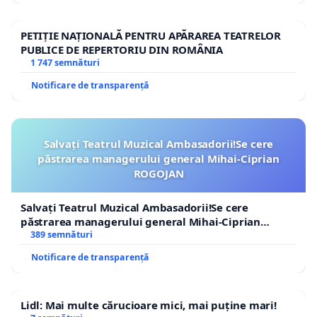
PETIȚIE NAȚIONALĂ PENTRU APĂRAREA TEATRELOR
PUBLICE DE REPERTORIU DIN ROMÂNIA
1 747 semnături
Notificare de transparență
Salvați Teatrul Muzical Ambasadorii!Se cere
păstrarea managerului general Mihai-Ciprian
ROGOJAN
Salvați Teatrul Muzical Ambasadorii!Se cere
păstrarea managerului general Mihai-Ciprian
ROGOJAN
389 semnături
Notificare de transparență
Lidl: Mai multe cărucioare mici, mai puține mari!