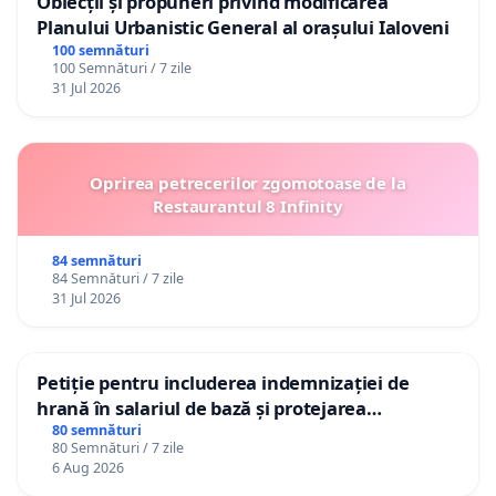
Obiecții și propuneri privind modificarea
Planului Urbanistic General al orașului Ialoveni
100 semnături
100 Semnături / 7 zile
31 Jul 2026
Oprirea petrecerilor zgomotoase de la
Restaurantul 8 Infinity
84 semnături
84 Semnături / 7 zile
31 Jul 2026
Petiție pentru includerea indemnizației de
hrană în salariul de bază și protejarea
gradațiilor de vechime pentru asistenții
80 semnături
80 Semnături / 7 zile
personali
6 Aug 2026