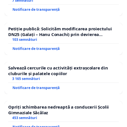
7 semnături
Notificare de transparență
Petiție publică: Solicităm modificarea proiectului
DN25 (Galați – Hanu Conachi) prin devierea
traseului în afara localităților!
103 semnături
Notificare de transparență
Salvează cercurile cu activități extrașcolare din
cluburile și palatele copiilor
3 165 semnături
Notificare de transparență
Opriți schimbarea nedreaptă a conducerii Școlii
Gimnaziale Săcălaz
453 semnături
Notificare de transparență