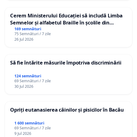
Cerem Ministerului Educației să includă Limba
Semnelor și alfabetul Braille în școlile din
Republica Moldova!
169 semnături
75 Semnături / 7 zile
26 Jul 2026
Să fie întărite măsurile împotriva discriminării
124 semnături
69 Semnături / 7 zile
30 Jul 2026
Opriți eutanasierea câinilor și pisicilor în Bacău
1 600 semnături
69 Semnături / 7 zile
9 Jul 2026