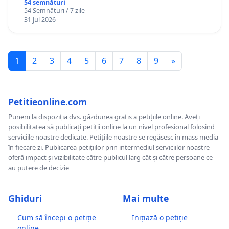
Gheorghe, aflat în plasament în Danemarca de
54 semnături
54 Semnături / 7 zile
12 ani
31 Jul 2026
1
2
3
4
5
6
7
8
9
»
Petitieonline.com
Punem la dispoziția dvs. găzduirea gratis a petițiile online. Aveți
posibilitatea să publicați petiții online la un nivel profesional folosind
serviciile noastre dedicate. Petițiile noastre se regăsesc în mass media
în fiecare zi. Publicarea petițiilor prin intermediul serviciilor noastre
oferă impact și vizibilitate către publicul larg cât și către persoane ce
au putere de decizie
Ghiduri
Mai multe
Cum să începi o petiție
Inițiază o petiție
online