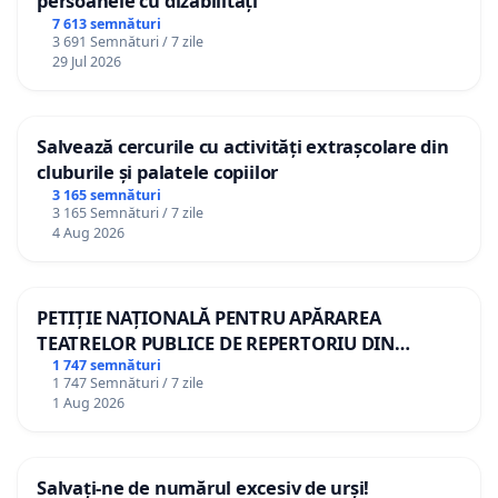
persoanele cu dizabilități
7 613 semnături
3 691 Semnături / 7 zile
29 Jul 2026
Salvează cercurile cu activități extrașcolare din
cluburile și palatele copiilor
3 165 semnături
3 165 Semnături / 7 zile
4 Aug 2026
PETIȚIE NAȚIONALĂ PENTRU APĂRAREA
TEATRELOR PUBLICE DE REPERTORIU DIN
ROMÂNIA
1 747 semnături
1 747 Semnături / 7 zile
1 Aug 2026
Salvați-ne de numărul excesiv de urși!