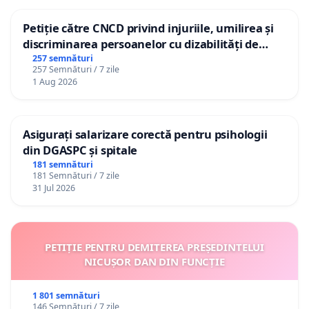
Petiție către CNCD privind injuriile, umilirea și
discriminarea persoanelor cu dizabilități de
către utilizatorul TikTok „Gorici”
257 semnături
257 Semnături / 7 zile
1 Aug 2026
Asigurați salarizare corectă pentru psihologii
din DGASPC și spitale
181 semnături
181 Semnături / 7 zile
31 Jul 2026
PETIȚIE PENTRU DEMITEREA PREȘEDINTELUI
NICUȘOR DAN DIN FUNCȚIE
1 801 semnături
146 Semnături / 7 zile