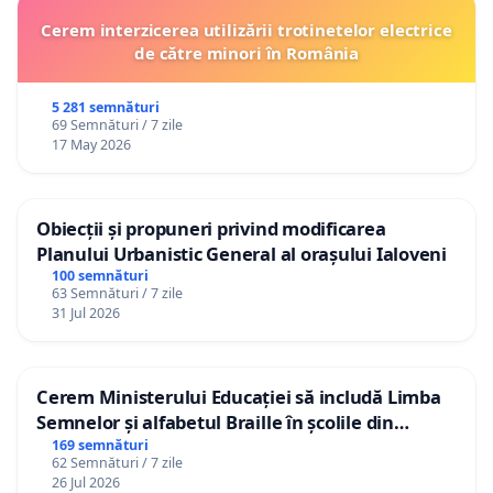
Cerem interzicerea utilizării trotinetelor electrice
de către minori în România
5 281 semnături
69 Semnături / 7 zile
17 May 2026
Obiecții și propuneri privind modificarea
Planului Urbanistic General al orașului Ialoveni
100 semnături
63 Semnături / 7 zile
31 Jul 2026
Cerem Ministerului Educației să includă Limba
Semnelor și alfabetul Braille în școlile din
Republica Moldova!
169 semnături
62 Semnături / 7 zile
26 Jul 2026