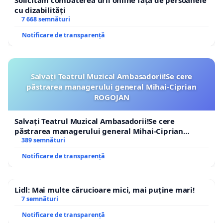
Solicităm combaterea urii online față de persoanele
cu dizabilități
7 668 semnături
Notificare de transparență
Salvați Teatrul Muzical Ambasadorii!Se cere
păstrarea managerului general Mihai-Ciprian
ROGOJAN
Salvați Teatrul Muzical Ambasadorii!Se cere
păstrarea managerului general Mihai-Ciprian
ROGOJAN
389 semnături
Notificare de transparență
Lidl: Mai multe cărucioare mici, mai puține mari!
7 semnături
Notificare de transparență