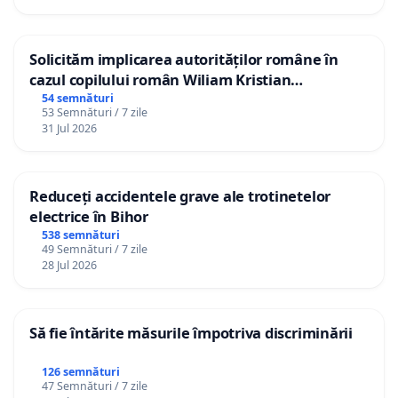
Solicităm implicarea autorităților române în
cazul copilului român Wiliam Kristian
Gheorghe, aflat în plasament în Danemarca de
54 semnături
53 Semnături / 7 zile
12 ani
31 Jul 2026
Reduceți accidentele grave ale trotinetelor
electrice în Bihor
538 semnături
49 Semnături / 7 zile
28 Jul 2026
Să fie întărite măsurile împotriva discriminării
126 semnături
47 Semnături / 7 zile