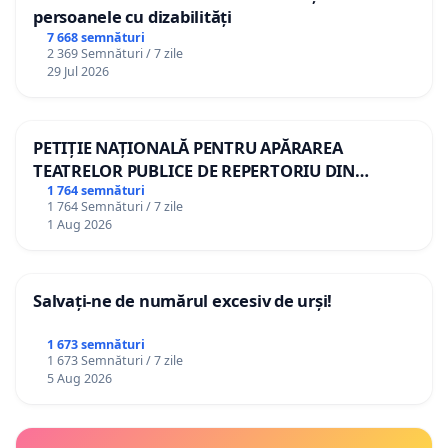
persoanele cu dizabilități
7 668 semnături
2 369 Semnături / 7 zile
29 Jul 2026
PETIȚIE NAȚIONALĂ PENTRU APĂRAREA
TEATRELOR PUBLICE DE REPERTORIU DIN
ROMÂNIA
1 764 semnături
1 764 Semnături / 7 zile
1 Aug 2026
Salvați-ne de numărul excesiv de urși!
1 673 semnături
1 673 Semnături / 7 zile
5 Aug 2026