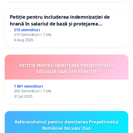
Petiție pentru includerea indemnizației de
hrană în salariul de bază și protejarea
gradațiilor de vechime pentru asistenții
215 semnături
215 Semnături / 7 zile
personali
6 Aug 2026
PETIȚIE PENTRU DEMITEREA PREȘEDINTELUI
NICUȘOR DAN DIN FUNCȚIE
1 861 semnături
205 Semnături / 7 zile
31 Jul 2025
Referendumul pentru demiterea Preşedintelui
României Nicusor Dan