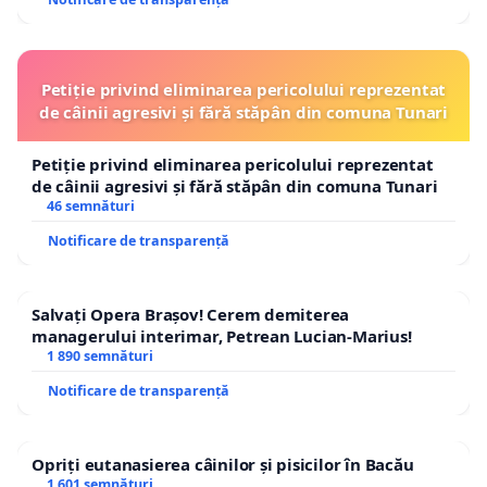
Petiție privind eliminarea pericolului reprezentat
de câinii agresivi și fără stăpân din comuna Tunari
Petiție privind eliminarea pericolului reprezentat
de câinii agresivi și fără stăpân din comuna Tunari
46 semnături
Notificare de transparență
Salvați Opera Brașov! Cerem demiterea
managerului interimar, Petrean Lucian-Marius!
1 890 semnături
Notificare de transparență
Opriți eutanasierea câinilor și pisicilor în Bacău
1 601 semnături