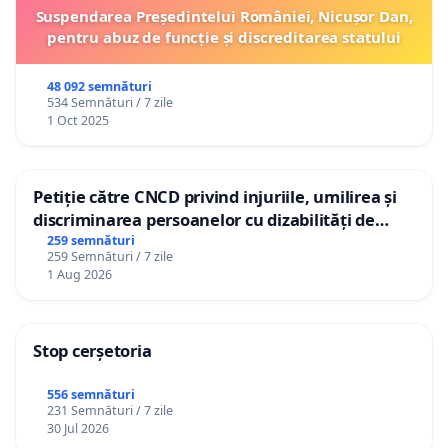
Suspendarea Președintelui României, Nicușor Dan,
pentru abuz de funcție și discreditarea statului
48 092 semnături
534 Semnături / 7 zile
1 Oct 2025
Petiție către CNCD privind injuriile, umilirea și
discriminarea persoanelor cu dizabilități de
către utilizatorul TikTok „Gorici”
259 semnături
259 Semnături / 7 zile
1 Aug 2026
Stop cerșetoria
556 semnături
231 Semnături / 7 zile
30 Jul 2026