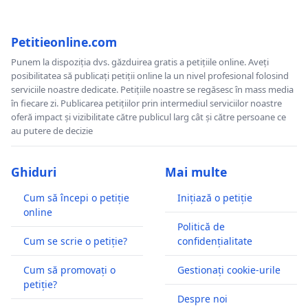
Petitieonline.com
Punem la dispoziția dvs. găzduirea gratis a petițiile online. Aveți
posibilitatea să publicați petiții online la un nivel profesional folosind
serviciile noastre dedicate. Petițiile noastre se regăsesc în mass media
în fiecare zi. Publicarea petițiilor prin intermediul serviciilor noastre
oferă impact și vizibilitate către publicul larg cât și către persoane ce
au putere de decizie
Ghiduri
Mai multe
Cum să începi o petiție
Inițiază o petiție
online
Politică de
Cum se scrie o petiție?
confidențialitate
Cum să promovați o
Gestionați cookie-urile
petiție?
Despre noi