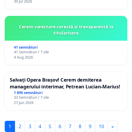
30 Jul 2026
Cerem corectare corectă și transparentă la
titularizare
41 semnături
41 Semnături / 7 zile
4 Aug 2026
Salvați Opera Brașov! Cerem demiterea
managerului interimar, Petrean Lucian-Marius!
1 890 semnături
33 Semnături / 7 zile
27 Jun 2026
1
2
3
4
5
6
7
8
9
10
»