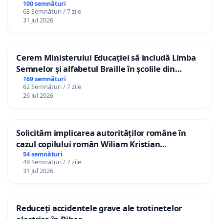
100 semnături
63 Semnături / 7 zile
31 Jul 2026
Cerem Ministerului Educației să includă Limba
Semnelor și alfabetul Braille în școlile din
Republica Moldova!
169 semnături
62 Semnături / 7 zile
26 Jul 2026
Solicităm implicarea autorităților române în
cazul copilului român Wiliam Kristian
Gheorghe, aflat în plasament în Danemarca de
54 semnături
49 Semnături / 7 zile
12 ani
31 Jul 2026
Reduceți accidentele grave ale trotinetelor