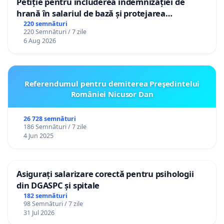
Petiție pentru includerea indemnizației de
hrană în salariul de bază și protejarea
gradațiilor de vechime pentru asistenții
220 semnături
220 Semnături / 7 zile
personali
6 Aug 2026
Referendumul pentru demiterea Preşedintelui
României Nicusor Dan
26 728 semnături
186 Semnături / 7 zile
4 Jun 2025
Asigurați salarizare corectă pentru psihologii
din DGASPC și spitale
182 semnături
98 Semnături / 7 zile
31 Jul 2026