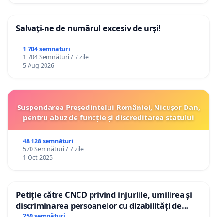
Salvați-ne de numărul excesiv de urși!
1 704 semnături
1 704 Semnături / 7 zile
5 Aug 2026
Suspendarea Președintelui României, Nicușor Dan,
pentru abuz de funcție și discreditarea statului
48 128 semnături
570 Semnături / 7 zile
1 Oct 2025
Petiție către CNCD privind injuriile, umilirea și
discriminarea persoanelor cu dizabilități de
către utilizatorul TikTok „Gorici”
259 semnături