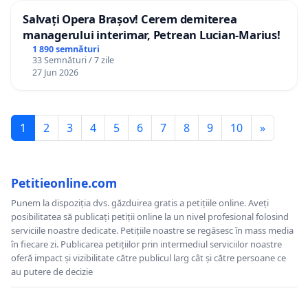
Salvați Opera Brașov! Cerem demiterea
managerului interimar, Petrean Lucian-Marius!
1 890 semnături
33 Semnături / 7 zile
27 Jun 2026
1
2
3
4
5
6
7
8
9
10
»
Petitieonline.com
Punem la dispoziția dvs. găzduirea gratis a petițiile online. Aveți
posibilitatea să publicați petiții online la un nivel profesional folosind
serviciile noastre dedicate. Petițiile noastre se regăsesc în mass media
în fiecare zi. Publicarea petițiilor prin intermediul serviciilor noastre
oferă impact și vizibilitate către publicul larg cât și către persoane ce
au putere de decizie