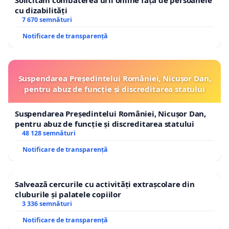
Solicităm combaterea urii online față de persoanele
cu dizabilități
7 670 semnături
Notificare de transparență
Suspendarea Președintelui României, Nicușor Dan,
pentru abuz de funcție și discreditarea statului
Suspendarea Președintelui României, Nicușor Dan,
pentru abuz de funcție și discreditarea statului
48 128 semnături
Notificare de transparență
Salvează cercurile cu activități extrașcolare din
cluburile și palatele copiilor
3 336 semnături
Notificare de transparență