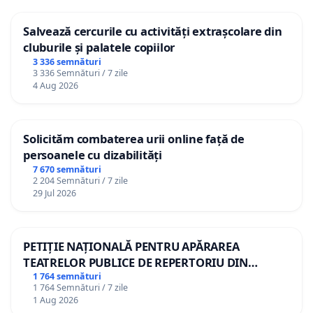
Salvează cercurile cu activități extrașcolare din
cluburile și palatele copiilor
3 336 semnături
3 336 Semnături / 7 zile
4 Aug 2026
Solicităm combaterea urii online față de
persoanele cu dizabilități
7 670 semnături
2 204 Semnături / 7 zile
29 Jul 2026
PETIȚIE NAȚIONALĂ PENTRU APĂRAREA
TEATRELOR PUBLICE DE REPERTORIU DIN
ROMÂNIA
1 764 semnături
1 764 Semnături / 7 zile
1 Aug 2026