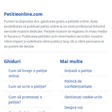
Petitieonline.com
Punem la dispoziția dvs. găzduirea gratis a petițiile online. Aveți
posibilitatea să publicați petiții online la un nivel profesional folosind
serviciile noastre dedicate. Petițiile noastre se regăsesc în mass media
în fiecare zi. Publicarea petițiilor prin intermediul serviciilor noastre
oferă impact și vizibilitate către publicul larg cât și către persoane ce
au putere de decizie
Ghiduri
Mai multe
Cum să începi o petiție
Inițiază o petiție
online
Politică de
Cum se scrie o petiție?
confidențialitate
Cum să promovați o
Gestionați cookie-urile
petiție?
Despre noi