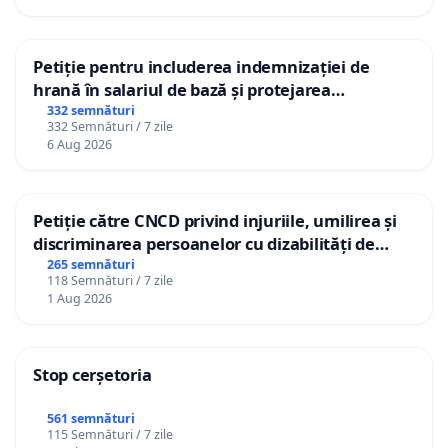
Petiție pentru includerea indemnizației de
hrană în salariul de bază și protejarea
gradațiilor de vechime pentru asistenții
332 semnături
332 Semnături / 7 zile
personali
6 Aug 2026
Petiție către CNCD privind injuriile, umilirea și
discriminarea persoanelor cu dizabilități de
către utilizatorul TikTok „Gorici”
265 semnături
118 Semnături / 7 zile
1 Aug 2026
Stop cerșetoria
561 semnături
115 Semnături / 7 zile