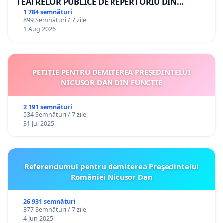
TEATRELOR PUBLICE DE REPERTORIU DIN
ROMÂNIA
1 784 semnături
899 Semnături / 7 zile
1 Aug 2026
PETIȚIE PENTRU DEMITEREA PREȘEDINTELUI
NICUȘOR DAN DIN FUNCȚIE
2 191 semnături
534 Semnături / 7 zile
31 Jul 2025
Referendumul pentru demiterea Preşedintelui
României Nicusor Dan
26 931 semnături
377 Semnături / 7 zile
4 Jun 2025