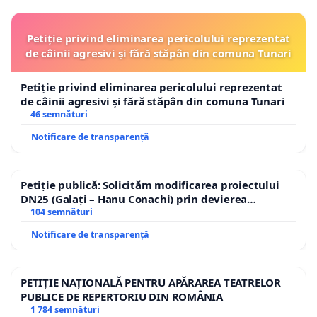
Petiție privind eliminarea pericolului reprezentat
de câinii agresivi și fără stăpân din comuna Tunari
Petiție privind eliminarea pericolului reprezentat
de câinii agresivi și fără stăpân din comuna Tunari
46 semnături
Notificare de transparență
Petiție publică: Solicităm modificarea proiectului
DN25 (Galați – Hanu Conachi) prin devierea
traseului în afara localităților!
104 semnături
Notificare de transparență
PETIȚIE NAȚIONALĂ PENTRU APĂRAREA TEATRELOR
PUBLICE DE REPERTORIU DIN ROMÂNIA
1 784 semnături