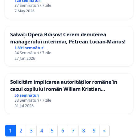
126 semnături
37 Semnături / 7 zile
7 May 2026
Salvați Opera Brașov! Cerem demiterea
managerului interimar, Petrean Lucian-Marius!
1 891 semnături
34 Semnături / 7 zile
27 Jun 2026
Solicităm implicarea autorităților române în
cazul copilului român Wiliam Kristian
Gheorghe, aflat în plasament în Danemarca de
55 semnături
33 Semnături / 7 zile
12 ani
31 Jul 2026
1
2
3
4
5
6
7
8
9
»