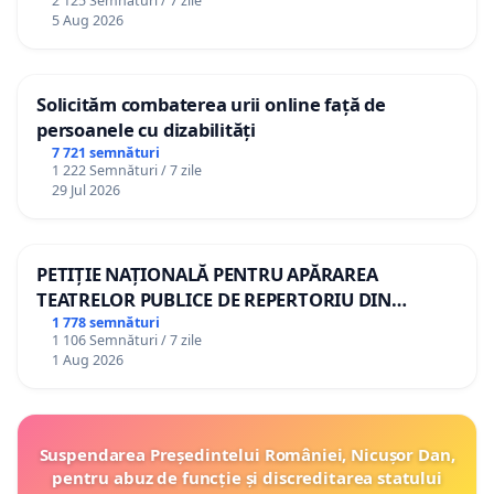
2 125 Semnături / 7 zile
5 Aug 2026
Solicităm combaterea urii online față de
persoanele cu dizabilități
7 721 semnături
1 222 Semnături / 7 zile
29 Jul 2026
PETIȚIE NAȚIONALĂ PENTRU APĂRAREA
TEATRELOR PUBLICE DE REPERTORIU DIN
ROMÂNIA
1 778 semnături
1 106 Semnături / 7 zile
1 Aug 2026
Suspendarea Președintelui României, Nicușor Dan,
pentru abuz de funcție și discreditarea statului