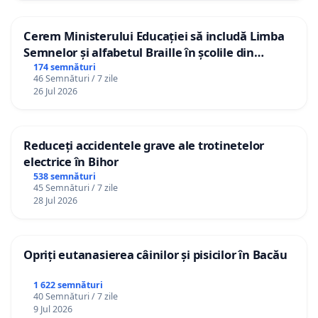
Cerem Ministerului Educației să includă Limba
Semnelor și alfabetul Braille în școlile din
Republica Moldova!
174 semnături
46 Semnături / 7 zile
26 Jul 2026
Reduceți accidentele grave ale trotinetelor
electrice în Bihor
538 semnături
45 Semnături / 7 zile
28 Jul 2026
Opriți eutanasierea câinilor și pisicilor în Bacău
1 622 semnături
40 Semnături / 7 zile
9 Jul 2026