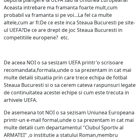
depuna plangere la UEFA sau la Uniunea Europeana?
Aceasta intrebare ma framanta foarte mult,cum
probabil va framanta si pe voi...La fel ca multe
altele,cum ar fi:De ce este inca Steaua Bucuresti pe site-
ul UEFA?De ce are drept de joc Steaua Bucuresti in
competitiile europene? etc.
De aceea NOI o sa sesizam UEFA printr'o scrisoare
recomandata,formala,unde o sa prezentam in cat mai
multe detalii situatia prin care trece echipa de fotbal
Steaua Bucuresti si o sa cerem cateva raspunsuri legate
de continuitatea acestei echipe si cum este trecuta in
arhivele UEFA.
De asemeana tot NOI o sa sezisam Uniunea Europeana
printr-un e-mail formal,unde o sa prezentam in cat mai
multe detalii cum departamentul "Clubul Sportiv al
ARMATEI" ,o institutie a statului Roman,membru