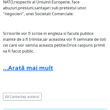
NATO,respectiv al Uniuinii Europene, face
abuzuri,presiuni,santajari sub pretextul unor
"negocieri", unei Societati Comerciale.
Scrisorile vor fi scrise in engleza si facute publice
inainte de a fi trimise,iar aceastea vor fi semnate de toti
cei care vor semna aceasta petitie.Orice raspuns primit
va fi facut public.
Scopul acestei petitii este a strange cat mai multe
...Arată mai mult
semnaturi pentru a atrage cat mai repede atentia
institutiilor Europene asupra problemelor exprimate
mai sus.
Contactați autorul