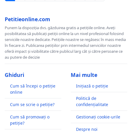
Petitieonline.com
Punem la dispoziția dvs. găzduirea gratis a petițiile online. Aveți
posibilitatea să publicați petiții online la un nivel profesional folosind
serviciile noastre dedicate. Petițiile noastre se regăsesc în mass media
în fiecare zi. Publicarea petițiilor prin intermediul serviciilor noastre
oferă impact și vizibilitate către publicul larg cât și către persoane ce
au putere de decizie
Ghiduri
Mai multe
Cum să începi o petiție
Inițiază o petiție
online
Politică de
Cum se scrie o petiție?
confidențialitate
Cum să promovați o
Gestionați cookie-urile
petiție?
Despre noi