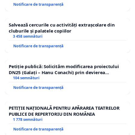
Notificare de transparență
Salvează cercurile cu activități extrașcolare din
cluburile și palatele copiilor
3 458 semnături
Notificare de transparență
Petiție publică: Solicităm modificarea proiectului
DN25 (Galați – Hanu Conachi) prin devierea
traseului în afara localităților!
104 semnături
Notificare de transparență
PETIȚIE NAȚIONALĂ PENTRU APĂRAREA TEATRELOR
PUBLICE DE REPERTORIU DIN ROMÂNIA
1 778 semnături
Notificare de transparență