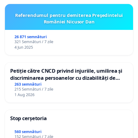
Referendumul pentru demiterea Preşedintelui
României Nicusor Dan
26 871 semnături
321 Semnături / 7 zile
4 Jun 2025
Petiție către CNCD privind injuriile, umilirea și
discriminarea persoanelor cu dizabilități de
către utilizatorul TikTok „Gorici”
263 semnături
215 Semnături / 7 zile
1 Aug 2026
Stop cerșetoria
560 semnături
152 Semnături / 7 zile