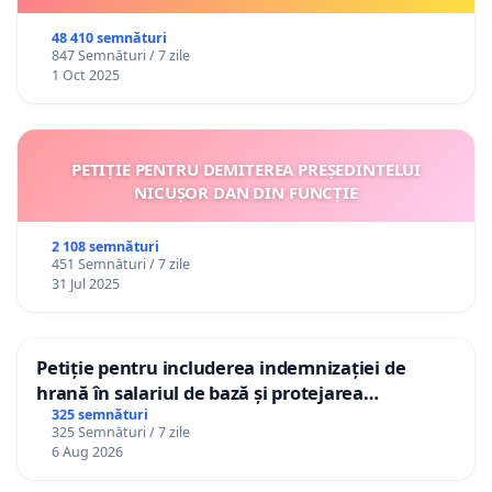
48 410 semnături
847 Semnături / 7 zile
1 Oct 2025
PETIȚIE PENTRU DEMITEREA PREȘEDINTELUI
NICUȘOR DAN DIN FUNCȚIE
2 108 semnături
451 Semnături / 7 zile
31 Jul 2025
Petiție pentru includerea indemnizației de
hrană în salariul de bază și protejarea
gradațiilor de vechime pentru asistenții
325 semnături
325 Semnături / 7 zile
personali
6 Aug 2026