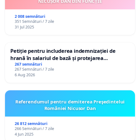
NICUȘOR DAN DIN FUNCȚIE
2 008 semnături
351 Semnături / 7 zile
31 Jul 2025
Petiție pentru includerea indemnizației de
hrană în salariul de bază și protejarea
gradațiilor de vechime pentru asistenții
267 semnături
267 Semnături / 7 zile
personali
6 Aug 2026
Referendumul pentru demiterea Preşedintelui
României Nicusor Dan
26 812 semnături
266 Semnături / 7 zile
4 Jun 2025