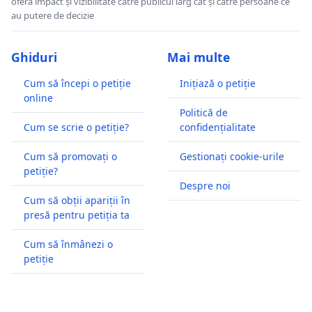
oferă impact și vizibilitate către publicul larg cât și către persoane ce
au putere de decizie
Ghiduri
Mai multe
Cum să începi o petiție
Inițiază o petiție
online
Politică de
Cum se scrie o petiție?
confidențialitate
Cum să promovați o
Gestionați cookie-urile
petiție?
Despre noi
Cum să obții apariții în
presă pentru petiția ta
Cum să înmânezi o
petiție