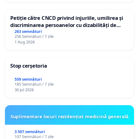
Petiție către CNCD privind injuriile, umilirea și
discriminarea persoanelor cu dizabilități de
către utilizatorul TikTok „Gorici”
263 semnături
256 Semnături / 7 zile
1 Aug 2026
Stop cerșetoria
559 semnături
185 Semnături / 7 zile
30 Jul 2026
Suplimentare locuri rezidențiat medicină generală
3 507 semnături
107 Semnături / 7 zile