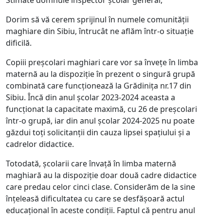
Stimate domnule inspector școlar general,
Dorim să vă cerem sprijinul în numele comunității
maghiare din Sibiu, întrucât ne aflăm într-o situație
dificilă.
Copiii preșcolari maghiari care vor sa învețe în limba
maternă au la dispoziție în prezent o singură grupă
combinată care funcționează la Grădinița nr.17 din
Sibiu. Încă din anul școlar 2023-2024 aceasta a
funcționat la capacitate maximă, cu 26 de preșcolari
într-o grupă, iar din anul școlar 2024-2025 nu poate
găzdui toți solicitanții din cauza lipsei spațiului și a
cadrelor didactice.
Totodată, școlarii care învață în limba maternă
maghiară au la dispoziție doar două cadre didactice
care predau celor cinci clase. Considerăm de la sine
înțeleasă dificultatea cu care se desfășoară actul
educațional în aceste condiții. Faptul că pentru anul