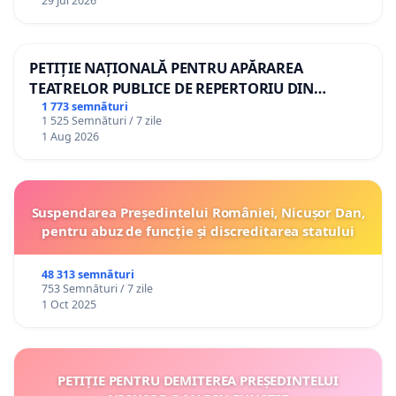
29 Jul 2026
PETIȚIE NAȚIONALĂ PENTRU APĂRAREA
TEATRELOR PUBLICE DE REPERTORIU DIN
ROMÂNIA
1 773 semnături
1 525 Semnături / 7 zile
1 Aug 2026
Suspendarea Președintelui României, Nicușor Dan,
pentru abuz de funcție și discreditarea statului
48 313 semnături
753 Semnături / 7 zile
1 Oct 2025
PETIȚIE PENTRU DEMITEREA PREȘEDINTELUI