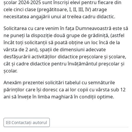
școlar 2024-2025 sunt înscriși elevi pentru fiecare din
cele cinci clase (pregătitoare, I, II, III, IV) atrage
necesitatea angajării unui al treilea cadru didactic.
Solicitarea cu care venim în fața Dumneavoastră este să
ne puneți la dispoziție două grupe de grădiniță, (astfel
încât toți solicitanții să poată obține un loc încă de la
vârsta de 2 ani), spații de dimensiuni adecvate
desfășurării activităților didactice preșcolare și școlare,
cât și cadre didactice pentru învățământul preșcolar și
școlar.
Anexăm prezentei solicitări tabelul cu semnăturile
părinților care își doresc ca ai lor copii cu vârsta sub 12
ani să învețe în limba maghiară în condiții optime.
Contactați autorul