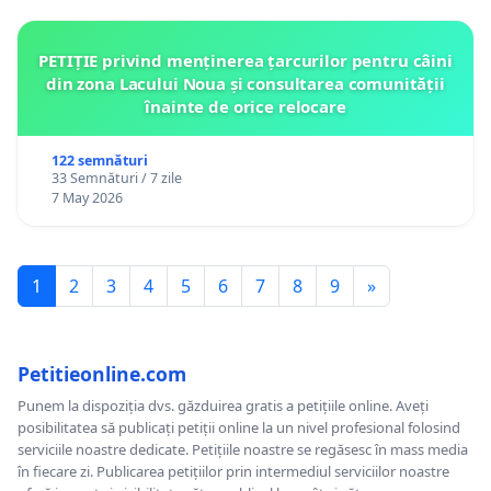
PETIȚIE privind menținerea țarcurilor pentru câini
din zona Lacului Noua și consultarea comunității
înainte de orice relocare
122 semnături
33 Semnături / 7 zile
7 May 2026
1
2
3
4
5
6
7
8
9
»
Petitieonline.com
Punem la dispoziția dvs. găzduirea gratis a petițiile online. Aveți
posibilitatea să publicați petiții online la un nivel profesional folosind
serviciile noastre dedicate. Petițiile noastre se regăsesc în mass media
în fiecare zi. Publicarea petițiilor prin intermediul serviciilor noastre