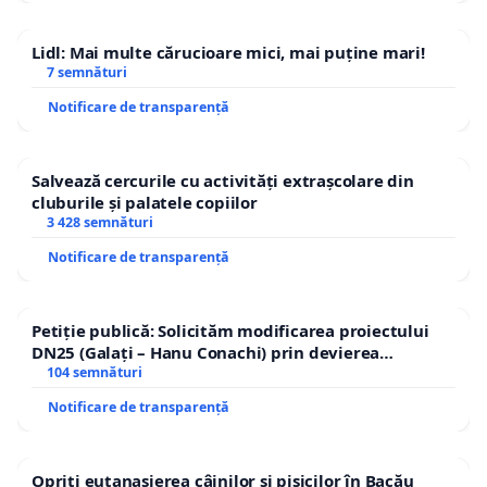
Lidl: Mai multe cărucioare mici, mai puține mari!
7 semnături
Notificare de transparență
Salvează cercurile cu activități extrașcolare din
cluburile și palatele copiilor
3 428 semnături
Notificare de transparență
Petiție publică: Solicităm modificarea proiectului
DN25 (Galați – Hanu Conachi) prin devierea
traseului în afara localităților!
104 semnături
Notificare de transparență
Opriți eutanasierea câinilor și pisicilor în Bacău