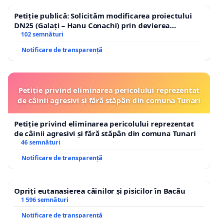
În oricare altă situaţie domnule Preşedinte, este
Comisia Europeană pregătită să înfrunte şi să
Petiție publică: Solicităm modificarea proiectului
DN25 (Galați – Hanu Conachi) prin devierea
gestioneze un referendum invalidat din lipsa a
traseului în afara localităților!
102 semnături
câteva sute de mii de oameni, deşi marea
Notificare de transparență
majoritate a votat în favoarea suspendării
Preşedintelui Băsescu?
Petiție privind eliminarea pericolului reprezentat
Vă mulţumim Domnule Preşedinte şi sperăm că veţi
de câinii agresivi și fără stăpân din comuna Tunari
da curs solicitării noastre legitime.
Petiție privind eliminarea pericolului reprezentat
Semnatarii acestei scrisori deschise:
de câinii agresivi și fără stăpân din comuna Tunari
46 semnături
Notificare de transparență
Opriți eutanasierea câinilor și pisicilor în Bacău
1 596 semnături
Notificare de transparență