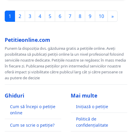
1
2
3
4
5
6
7
8
9
10
»
Petitieonline.com
Punem la dispoziția dvs. găzduirea gratis a petițiile online. Aveți
posibilitatea să publicați petiții online la un nivel profesional folosind
serviciile noastre dedicate. Petițiile noastre se regăsesc în mass media
în fiecare zi. Publicarea petițiilor prin intermediul serviciilor noastre
oferă impact și vizibilitate către publicul larg cât și către persoane ce
au putere de decizie
Ghiduri
Mai multe
Cum să începi o petiție
Inițiază o petiție
online
Politică de
Cum se scrie o petiție?
confidențialitate