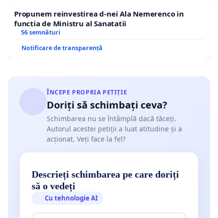
officially declared in the “Code of Good Practice on
Propunem reinvestirea d-nei Ala Nemerenco in
functia de Ministru al Sanatatii
Referendums” adopted by the Council for
56 semnături
Democratic Elections at its 19th meeting (Venice, 16
Notificare de transparență
December 2006) and the Venice Commission at its
70th plenary session (Venice, 16-17 March 2007)
and why did it put political pressure towards
ÎNCEPE PROPRIA PETIȚIE
Romania in order to impose an unjust and illegal
Doriți să schimbați ceva?
threshold of presence in the referendum organized
Schimbarea nu se întâmplă dacă tăceți.
for the dismissal of the suspended President, Mr
Autorul acestei petiții a luat atitudine și a
Traian Băsescu?
acționat. Veți face la fel?
In the mentioned document it clearly states at
Descrieți schimbarea pe care doriți
Article 7:
să o vedeți
Cu tehnologie AI