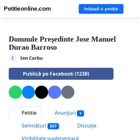
Petitieonline.com
Inițiază o petiție
Domnule Preşedinte Jose Manuel
Durao Barroso
Ion Corbu
·
I
Publică pe Facebook (1238)
Petitie
Anunțuri
1
Semnături
Discuție
857
Vizibilitate suplimentară