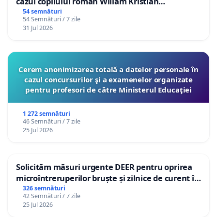
cazul copilului român Wiliam Kristian
Gheorghe, aflat în plasament în Danemarca de
54 semnături
54 Semnături / 7 zile
12 ani
31 Jul 2026
Cerem anonimizarea totală a datelor personale în
cazul concursurilor şi a examenelor organizate
pentru profesori de către Ministerul Educaţiei
1 272 semnături
46 Semnături / 7 zile
25 Jul 2026
Solicităm măsuri urgente DEER pentru oprirea
microîntreruperilor bruște și zilnice de curent în
Sâncraiu de Mureș și Nazna
326 semnături
42 Semnături / 7 zile
25 Jul 2026