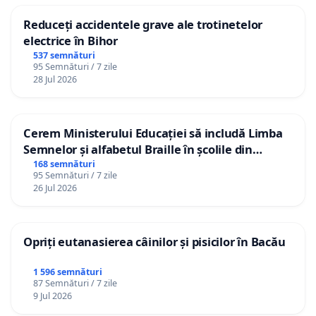
majority voted in favour of the dismissal of
Reduceți accidentele grave ale trotinetelor
President Băsescu, but failed to do so because of a
electrice în Bihor
few hundred thousands votes short for the
537 semnături
95 Semnături / 7 zile
threshold?
28 Jul 2026
We would like to thank you Mr President and we
Cerem Ministerului Educației să includă Limba
hope that you will take into consideration our
Semnelor și alfabetul Braille în școlile din
legitimate demand.
Republica Moldova!
168 semnături
95 Semnături / 7 zile
26 Jul 2026
The signers of this letter:
Opriți eutanasierea câinilor și pisicilor în Bacău
[1]
EUROPEAN COMMISSION FOR DEMOCRACY
1 596 semnături
87 Semnături / 7 zile
THROUGH LAW (VENICE COMMISSION)
9 Jul 2026