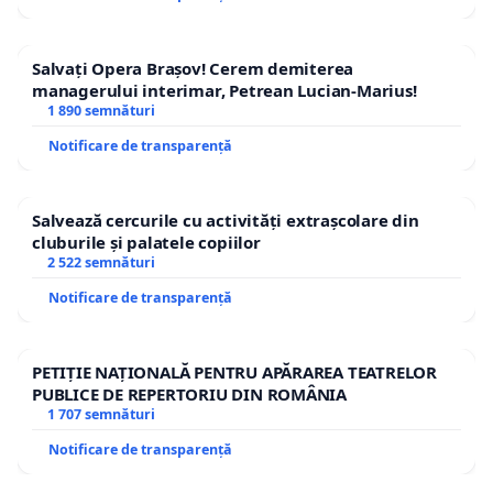
Salvați Opera Brașov! Cerem demiterea
To the kind attention of Mr Jose Manuel Durao
managerului interimar, Petrean Lucian-Marius!
Barroso
1 890 semnături
Notificare de transparență
Mr President,
Salvează cercurile cu activități extrașcolare din
cluburile și palatele copiilor
2 522 semnături
Notificare de transparență
We, the signers of this letter, European citizens who
love Romania, with all due respect, ask you the
following:
PETIȚIE NAȚIONALĂ PENTRU APĂRAREA TEATRELOR
PUBLICE DE REPERTORIU DIN ROMÂNIA
1 707 semnături
Why, Mr President, does the European
Notificare de transparență
Commission, the Guardian of the Treaties, infringe
its own legacy in regard to the referendum,