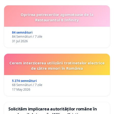
http://www.venice.coe.int/docs/2007/CDL-
AD
(2007)008-e.asp
Oprirea petrecerilor zgomotoase de la
Restaurantul 8 Infinity
84 semnături
84 Semnături / 7 zile
31 Jul 2026
Cerem interzicerea utilizării trotinetelor electrice
de către minori în România
5 274 semnături
68 Semnături / 7 zile
17 May 2026
Solicităm implicarea autorităților române în