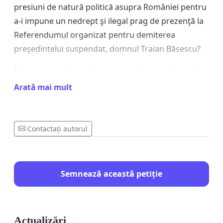
presiuni de natură politică asupra României pentru
a-i impune un nedrept şi ilegal prag de prezenţă la
Referendumul organizat pentru demiterea
preşedintelui suspendat, domnul Traian Băsescu?
În documentul menţionat se menţionează în mod
expres la puctul 7:
Arată mai mult
“7. Cvorum
Nu se recomandă următoarele:
Contactați autorul
a. un cvorum (prag, procentaj minimal) de participare,
întrucât îi asimilează pe cei care se abţin cu partizanii
Semnează această petiție
votului negativ;
b. un cvorum de aprobare (acceptarea de către un
procentaj minimal din numărul alegătorilor înscrişi),
Actualizări