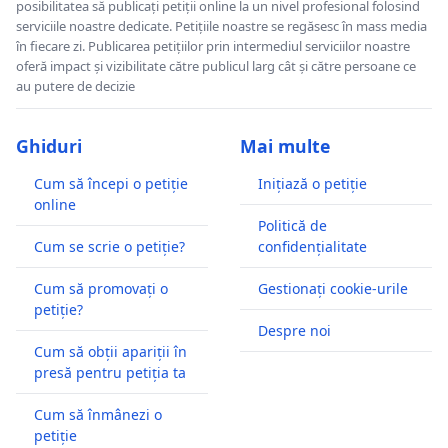
posibilitatea să publicați petiții online la un nivel profesional folosind
serviciile noastre dedicate. Petițiile noastre se regăsesc în mass media
în fiecare zi. Publicarea petițiilor prin intermediul serviciilor noastre
oferă impact și vizibilitate către publicul larg cât și către persoane ce
au putere de decizie
Ghiduri
Mai multe
Cum să începi o petiție
Inițiază o petiție
online
Politică de
Cum se scrie o petiție?
confidențialitate
Cum să promovați o
Gestionați cookie-urile
petiție?
Despre noi
Cum să obții apariții în
presă pentru petiția ta
Cum să înmânezi o
petiție