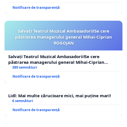
Notificare de transparență
Salvați Teatrul Muzical Ambasadorii!Se cere
păstrarea managerului general Mihai-Ciprian
ROGOJAN
Salvați Teatrul Muzical Ambasadorii!Se cere
păstrarea managerului general Mihai-Ciprian
ROGOJAN
389 semnături
Notificare de transparență
Lidl: Mai multe cărucioare mici, mai puține mari!
6 semnături
Notificare de transparență