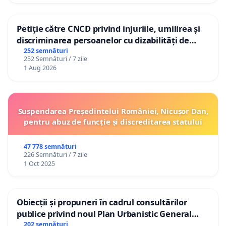
Petiție către CNCD privind injuriile, umilirea și
discriminarea persoanelor cu dizabilități de
către utilizatorul TikTok „Gorici”
252 semnături
252 Semnături / 7 zile
1 Aug 2026
Suspendarea Președintelui României, Nicușor Dan,
pentru abuz de funcție și discreditarea statului
47 778 semnături
226 Semnături / 7 zile
1 Oct 2025
Obiecții și propuneri în cadrul consultărilor
publice privind noul Plan Urbanistic General
(PUG) Ialoveni
202 semnături