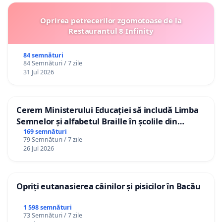
Oprirea petrecerilor zgomotoase de la
Restaurantul 8 Infinity
84 semnături
84 Semnături / 7 zile
31 Jul 2026
Cerem Ministerului Educației să includă Limba
Semnelor și alfabetul Braille în școlile din
Republica Moldova!
169 semnături
79 Semnături / 7 zile
26 Jul 2026
Opriți eutanasierea câinilor și pisicilor în Bacău
1 598 semnături
73 Semnături / 7 zile