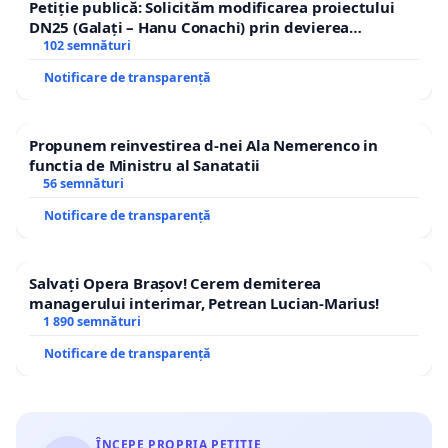
Petiție publică: Solicităm modificarea proiectului
DN25 (Galați – Hanu Conachi) prin devierea
traseului în afara localităților!
102 semnături
Notificare de transparență
Propunem reinvestirea d-nei Ala Nemerenco in
functia de Ministru al Sanatatii
56 semnături
Notificare de transparență
Salvați Opera Brașov! Cerem demiterea
managerului interimar, Petrean Lucian-Marius!
1 890 semnături
Notificare de transparență
ÎNCEPE PROPRIA PETIȚIE