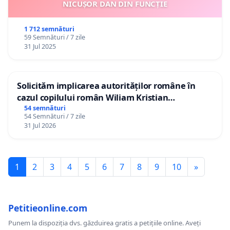
NICUȘOR DAN DIN FUNCȚIE
1 712 semnături
59 Semnături / 7 zile
31 Jul 2025
Solicităm implicarea autorităților române în
cazul copilului român Wiliam Kristian
Gheorghe, aflat în plasament în Danemarca de
54 semnături
54 Semnături / 7 zile
12 ani
31 Jul 2026
1
2
3
4
5
6
7
8
9
10
»
Petitieonline.com
Punem la dispoziția dvs. găzduirea gratis a petițiile online. Aveți