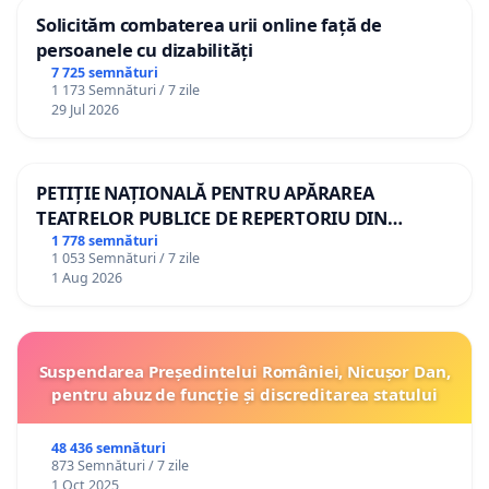
Solicităm combaterea urii online față de
persoanele cu dizabilități
7 725 semnături
1 173 Semnături / 7 zile
29 Jul 2026
PETIȚIE NAȚIONALĂ PENTRU APĂRAREA
TEATRELOR PUBLICE DE REPERTORIU DIN
ROMÂNIA
1 778 semnături
1 053 Semnături / 7 zile
1 Aug 2026
Suspendarea Președintelui României, Nicușor Dan,
pentru abuz de funcție și discreditarea statului
48 436 semnături
873 Semnături / 7 zile
1 Oct 2025