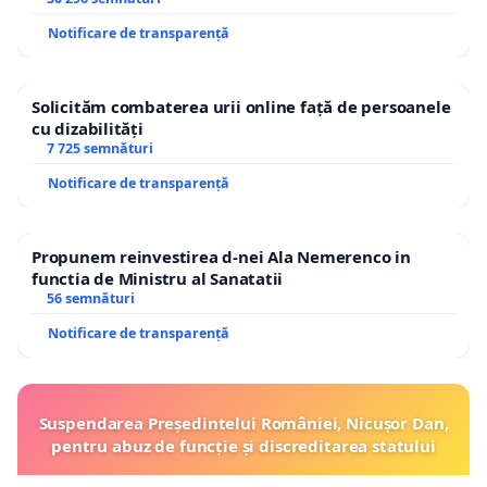
Notificare de transparență
Solicităm combaterea urii online față de persoanele
cu dizabilități
7 725 semnături
Notificare de transparență
Propunem reinvestirea d-nei Ala Nemerenco in
functia de Ministru al Sanatatii
56 semnături
Notificare de transparență
Suspendarea Președintelui României, Nicușor Dan,
pentru abuz de funcție și discreditarea statului