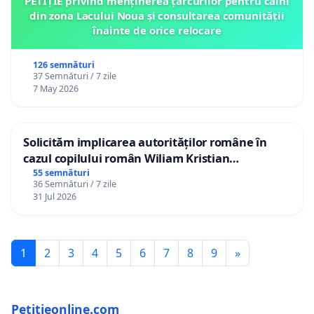
PETIȚIE privind menținerea țarcurilor pentru câini
din zona Lacului Noua și consultarea comunității
înainte de orice relocare
126 semnături
37 Semnături / 7 zile
7 May 2026
Solicităm implicarea autorităților române în
cazul copilului român Wiliam Kristian
Gheorghe, aflat în plasament în Danemarca de
55 semnături
36 Semnături / 7 zile
12 ani
31 Jul 2026
1
2
3
4
5
6
7
8
9
»
Petitieonline.com