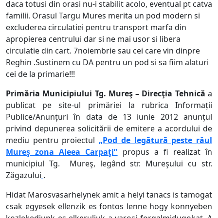
daca totusi din orasi nu-i stabilit acolo, eventual pt catva
familii. Orasul Targu Mures merita un pod modern si
excluderea circulatiei pentru transport marfa din
apropierea centrului dar si ne mai usor si libera
circulatie din cart. 7noiembrie sau cei care vin dinpre
Reghin .Sustinem cu DA pentru un pod si sa fiim alaturi
cei de la primarie!!!
Primăria Municipiului Tg. Mureş – Direcţia Tehnică
a
publicat pe site-ul prim
ă
riei
la rubrica Informații
Publice/Anunțuri în data de 13 iunie 2012 anunțul
privind depunerea solicitării de emitere a acordului de
mediu pentru proiectul
„Pod de legătură peste râul
Mureş zona Aleea Carpaţi”
propus a fi realizat în
municipiul Tg. Mureş, legând str. Mureşului cu str.
Zăgazului
.
Hidat Marosvasarhelynek amit a helyi tanacs is tamogat
csak egyesek ellenzik es fontos lenne hogy konnyeben