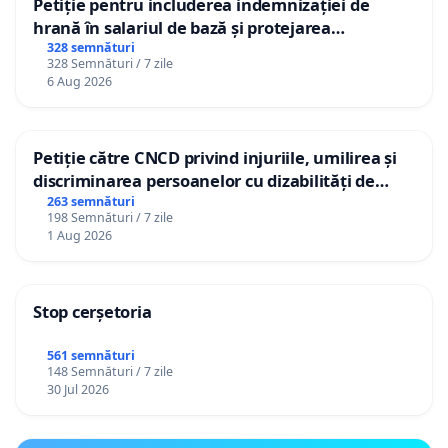
Petiție pentru includerea indemnizației de
hrană în salariul de bază și protejarea
gradațiilor de vechime pentru asistenții
328 semnături
328 Semnături / 7 zile
personali
6 Aug 2026
Petiție către CNCD privind injuriile, umilirea și
discriminarea persoanelor cu dizabilități de
către utilizatorul TikTok „Gorici”
263 semnături
198 Semnături / 7 zile
1 Aug 2026
Stop cerșetoria
561 semnături
148 Semnături / 7 zile
30 Jul 2026