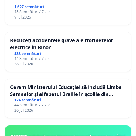
1 627 semnături
45 Semnături / 7 zile
9 Jul 2026
Reduceți accidentele grave ale trotinetelor
electrice în Bihor
538 semnături
44 Semnături / 7 zile
28 Jul 2026
Cerem Ministerului Educației să includă Limba
Semnelor și alfabetul Braille în școlile din
Republica Moldova!
174 semnături
44 Semnături / 7 zile
26 Jul 2026