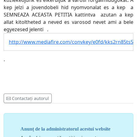
kozlekedjunk es elkeruljuk a varosi forgalmidugokat. A
kep jelzi a jovendobeli hid nyomvonalat es a kep a
SEMNEAZA ACEASTA PETITIA kattintva azutan a kep
allat kitoltheted a neved es varosod nevet ami a bele
egyezesed jelenti .
http://www.mediafire.com/convkey/e0fd/kks2rn85ts59
.
Contactați autorul
Anunț de la administratorul acestui website