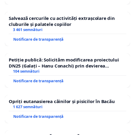
Salvează cercurile cu activități extrașcolare din
cluburile și palatele copiilor
3 461 semnături
Notificare de transparență
Petiție publică: Solicităm modificarea proiectului
DN25 (Galați – Hanu Conachi) prin devierea
traseului în afara localităților!
104 semnături
Notificare de transparență
Opriți eutanasierea câinilor și pisicilor în Bacău
1 627 semnături
Notificare de transparență