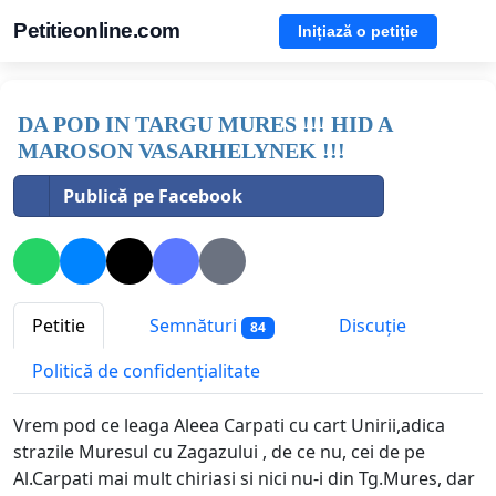
Petitieonline.com
Inițiază o petiție
DA POD IN TARGU MURES !!! HID A
MAROSON VASARHELYNEK !!!
Publică pe Facebook
Petitie
Semnături
Discuție
84
Politică de confidențialitate
Vrem pod ce leaga Aleea Carpati cu cart Unirii,adica
strazile Muresul cu Zagazului , de ce nu, cei de pe
Al.Carpati mai mult chiriasi si nici nu-i din Tg.Mures, dar