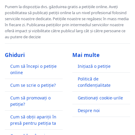
Punem la dispoziția dvs. găzduirea gratis a petițiile online. Aveți
posibilitatea să publicați petiții online la un nivel profesional folosind
serviciile noastre dedicate. Petițiile noastre se regăsesc în mass media
în fiecare zi. Publicarea petițiilor prin intermediul serviciilor noastre
oferă impact și vizibilitate către publicul larg cât și către persoane ce
au putere de decizie
Ghiduri
Mai multe
Cum să începi o petiție
Inițiază o petiție
online
Politică de
Cum se scrie o petiție?
confidențialitate
Cum să promovați o
Gestionați cookie-urile
petiție?
Despre noi
Cum să obții apariții în
presă pentru petiția ta