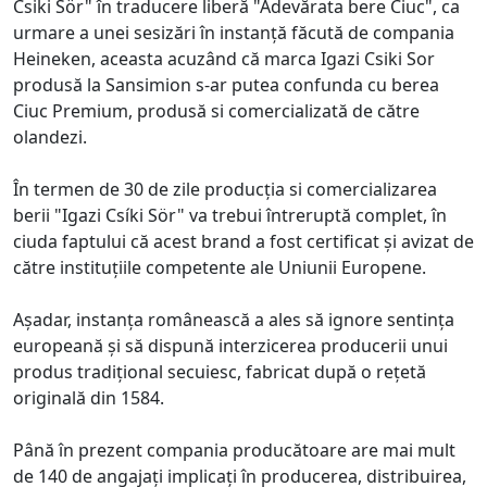
Csiki Sör" în traducere liberă "Adevărata bere Ciuc", ca
urmare a unei sesizări în instanță făcută de compania
Heineken, aceasta acuzând că marca Igazi Csiki Sor
produsă la Sansimion s-ar putea confunda cu berea
Ciuc Premium, produsă si comercializată de către
olandezi.
În termen de 30 de zile producția si comercializarea
berii "Igazi Csíki Sör" va trebui întreruptă complet, în
ciuda faptului că acest brand a fost certificat și avizat de
către instituțiile competente ale Uniunii Europene.
Așadar, instanța românească a ales să ignore sentința
europeană și să dispună interzicerea producerii unui
produs tradițional secuiesc, fabricat după o rețetă
originală din 1584.
Până în prezent compania producătoare are mai mult
de 140 de angajați implicați în producerea, distribuirea,