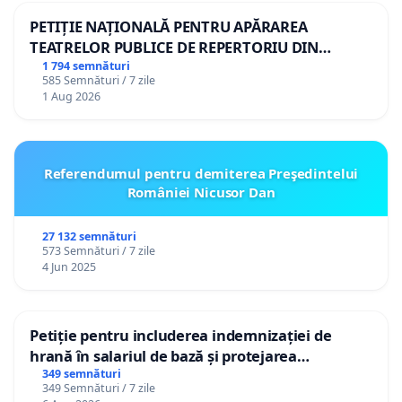
PETIȚIE NAȚIONALĂ PENTRU APĂRAREA
TEATRELOR PUBLICE DE REPERTORIU DIN
ROMÂNIA
1 794 semnături
585 Semnături / 7 zile
1 Aug 2026
Referendumul pentru demiterea Preşedintelui
României Nicusor Dan
27 132 semnături
573 Semnături / 7 zile
4 Jun 2025
Petiție pentru includerea indemnizației de
hrană în salariul de bază și protejarea
gradațiilor de vechime pentru asistenții
349 semnături
349 Semnături / 7 zile
personali