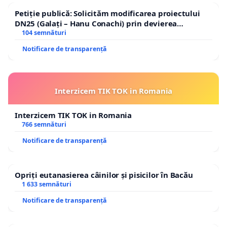
Petiție publică: Solicităm modificarea proiectului
DN25 (Galați – Hanu Conachi) prin devierea
traseului în afara localităților!
104 semnături
Notificare de transparență
Interzicem TIK TOK in Romania
Interzicem TIK TOK in Romania
766 semnături
Notificare de transparență
Opriți eutanasierea câinilor și pisicilor în Bacău
1 633 semnături
Notificare de transparență