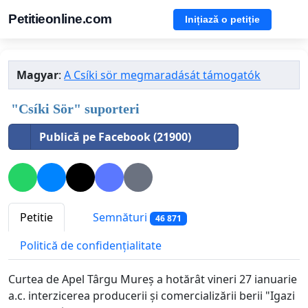
Petitieonline.com
Inițiază o petiție
Magyar
:
A Csíki sör megmaradását támogatók
"Csíki Sör" suporteri
Publică pe Facebook (21900)
Petitie
Semnături
46 871
Politică de confidențialitate
Curtea de Apel Târgu Mureș a hotărât vineri 27 ianuarie
a.c. interzicerea producerii și comercializării berii "Igazi