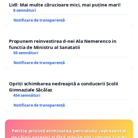
Lidl: Mai multe cărucioare mici, mai puține mari!
8 semnături
Notificare de transparență
Propunem reinvestirea d-nei Ala Nemerenco in
functia de Ministru al Sanatatii
56 semnături
Notificare de transparență
Opriți schimbarea nedreaptă a conducerii Școlii
Gimnaziale Săcălaz
454 semnături
Notificare de transparență
Petiție privind eliminarea pericolului reprezentat
de câinii agresivi și fără stăpân din comuna Tunari