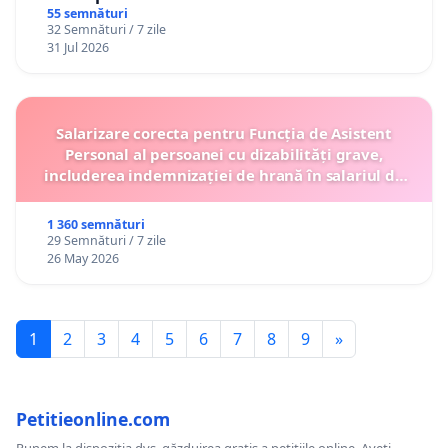
Gheorghe, aflat în plasament în Danemarca de
55 semnături
32 Semnături / 7 zile
12 ani
31 Jul 2026
Salarizare corecta pentru Funcția de Asistent
Personal al persoanei cu dizabilități grave,
includerea indemnizației de hrană în salariul de
bază lunar și protejarea gradațiilor de vechime
1 360 semnături
29 Semnături / 7 zile
26 May 2026
1
2
3
4
5
6
7
8
9
»
Petitieonline.com