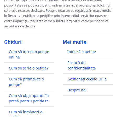
Punem la dispoziția dvs. găzduirea gratis a petițiile online. Aveți
posibilitatea să publicați petiții online la un nivel profesional folosind
serviciile noastre dedicate. Petițiile noastre se regăsesc în mass media
în fiecare zi. Publicarea petițiilor prin intermediul serviciilor noastre
oferă impact și vizibilitate către publicul larg cât și către persoane ce
au putere de decizie
Ghiduri
Mai multe
Cum să începi o petiție
Inițiază o petiție
online
Politică de
Cum se scrie o petiție?
confidențialitate
Cum să promovați o
Gestionați cookie-urile
petiție?
Despre noi
Cum să obții apariții în
presă pentru petiția ta
Cum să înmânezi o