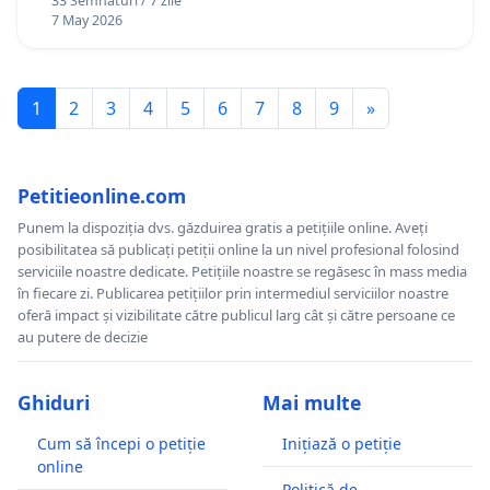
33 Semnături / 7 zile
7 May 2026
1
2
3
4
5
6
7
8
9
»
Petitieonline.com
Punem la dispoziția dvs. găzduirea gratis a petițiile online. Aveți
posibilitatea să publicați petiții online la un nivel profesional folosind
serviciile noastre dedicate. Petițiile noastre se regăsesc în mass media
în fiecare zi. Publicarea petițiilor prin intermediul serviciilor noastre
oferă impact și vizibilitate către publicul larg cât și către persoane ce
au putere de decizie
Ghiduri
Mai multe
Cum să începi o petiție
Inițiază o petiție
online
Politică de