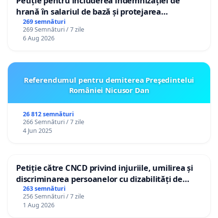
Petiție pentru includerea indemnizației de
hrană în salariul de bază și protejarea
gradațiilor de vechime pentru asistenții
269 semnături
269 Semnături / 7 zile
personali
6 Aug 2026
Referendumul pentru demiterea Preşedintelui
României Nicusor Dan
26 812 semnături
266 Semnături / 7 zile
4 Jun 2025
Petiție către CNCD privind injuriile, umilirea și
discriminarea persoanelor cu dizabilități de
către utilizatorul TikTok „Gorici”
263 semnături
256 Semnături / 7 zile
1 Aug 2026