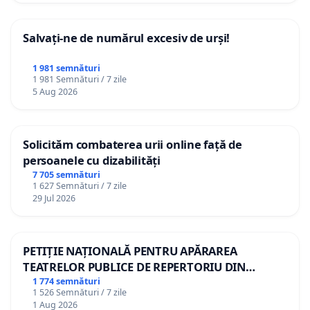
Salvați-ne de numărul excesiv de urși!
1 981 semnături
1 981 Semnături / 7 zile
5 Aug 2026
Solicităm combaterea urii online față de
persoanele cu dizabilități
7 705 semnături
1 627 Semnături / 7 zile
29 Jul 2026
PETIȚIE NAȚIONALĂ PENTRU APĂRAREA
TEATRELOR PUBLICE DE REPERTORIU DIN
ROMÂNIA
1 774 semnături
1 526 Semnături / 7 zile
1 Aug 2026