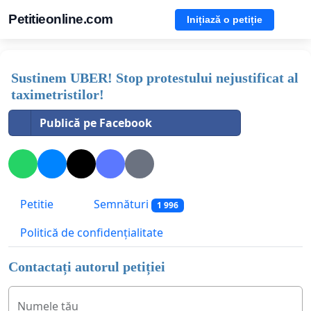
Petitieonline.com
Inițiază o petiție
Sustinem UBER! Stop protestului nejustificat al
taximetristilor!
Publică pe Facebook
Petitie
Semnături
1 996
Politică de confidențialitate
Contactați autorul petiției
Numele tău