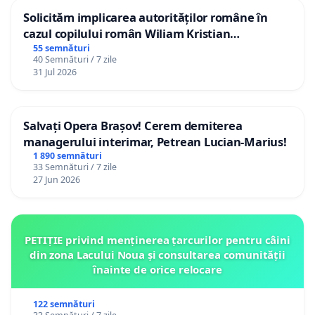
Solicităm implicarea autorităților române în
cazul copilului român Wiliam Kristian
Gheorghe, aflat în plasament în Danemarca de
55 semnături
40 Semnături / 7 zile
12 ani
31 Jul 2026
Salvați Opera Brașov! Cerem demiterea
managerului interimar, Petrean Lucian-Marius!
1 890 semnături
33 Semnături / 7 zile
27 Jun 2026
PETIȚIE privind menținerea țarcurilor pentru câini
din zona Lacului Noua și consultarea comunității
înainte de orice relocare
122 semnături