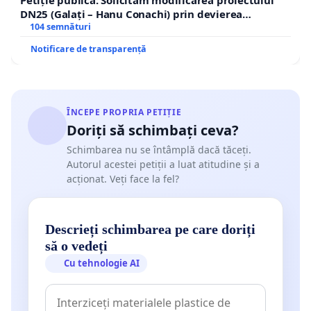
DN25 (Galați – Hanu Conachi) prin devierea
traseului în afara localităților!
104 semnături
Notificare de transparență
ÎNCEPE PROPRIA PETIȚIE
Doriți să schimbați ceva?
Schimbarea nu se întâmplă dacă tăceți.
Autorul acestei petiții a luat atitudine și a
acționat. Veți face la fel?
Descrieți schimbarea pe care doriți
să o vedeți
Cu tehnologie AI