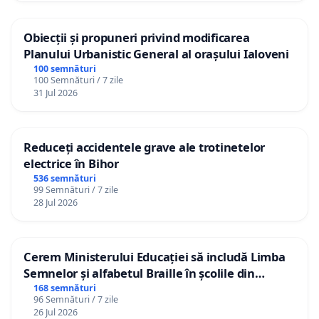
Obiecții și propuneri privind modificarea
Planului Urbanistic General al orașului Ialoveni
100 semnături
100 Semnături / 7 zile
31 Jul 2026
Reduceți accidentele grave ale trotinetelor
electrice în Bihor
536 semnături
99 Semnături / 7 zile
28 Jul 2026
Cerem Ministerului Educației să includă Limba
Semnelor și alfabetul Braille în școlile din
Republica Moldova!
168 semnături
96 Semnături / 7 zile
26 Jul 2026