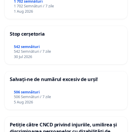
ROMÂNIA
1 702 semnături
1 702 Semnături / 7 zile
1 Aug 2026
Stop cerșetoria
542 semnături
542 Semnături / 7 zile
30 Jul 2026
Salvați-ne de numărul excesiv de urși!
506 semnături
506 Semnături / 7 zile
5 Aug 2026
Petiție către CNCD privind injuriile, umilirea și
discriminarea persoanelor cu dizabilități de