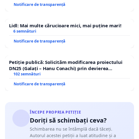
Notificare de transparență
Lidl: Mai multe cărucioare mici, mai puține mari!
6 semnături
Notificare de transparență
Petiție publică: Solicităm modificarea proiectului
DN25 (Galați – Hanu Conachi) prin devierea
traseului în afara localităților!
102 semnături
Notificare de transparență
ÎNCEPE PROPRIA PETIȚIE
Doriți să schimbați ceva?
Schimbarea nu se întâmplă dacă tăceți.
Autorul acestei petiții a luat atitudine și a