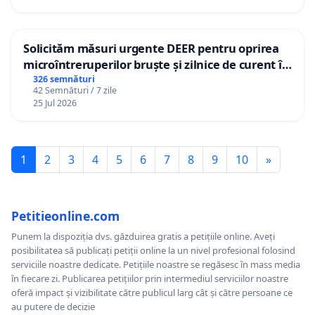
Solicităm măsuri urgente DEER pentru oprirea
microîntreruperilor bruște și zilnice de curent în
Sâncraiu de Mureș și Nazna
326 semnături
42 Semnături / 7 zile
25 Jul 2026
1
2
3
4
5
6
7
8
9
10
»
Petitieonline.com
Punem la dispoziția dvs. găzduirea gratis a petițiile online. Aveți
posibilitatea să publicați petiții online la un nivel profesional folosind
serviciile noastre dedicate. Petițiile noastre se regăsesc în mass media
în fiecare zi. Publicarea petițiilor prin intermediul serviciilor noastre
oferă impact și vizibilitate către publicul larg cât și către persoane ce
au putere de decizie