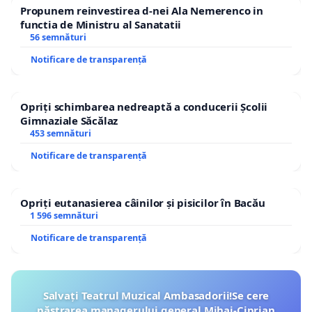
Propunem reinvestirea d-nei Ala Nemerenco in
functia de Ministru al Sanatatii
56 semnături
Notificare de transparență
Opriți schimbarea nedreaptă a conducerii Școlii
Gimnaziale Săcălaz
453 semnături
Notificare de transparență
Opriți eutanasierea câinilor și pisicilor în Bacău
1 596 semnături
Notificare de transparență
Salvați Teatrul Muzical Ambasadorii!Se cere
păstrarea managerului general Mihai-Ciprian