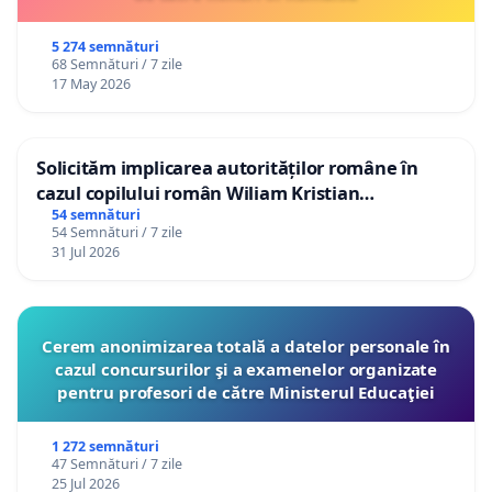
5 274 semnături
68 Semnături / 7 zile
17 May 2026
Solicităm implicarea autorităților române în
cazul copilului român Wiliam Kristian
Gheorghe, aflat în plasament în Danemarca de
54 semnături
54 Semnături / 7 zile
12 ani
31 Jul 2026
Cerem anonimizarea totală a datelor personale în
cazul concursurilor şi a examenelor organizate
pentru profesori de către Ministerul Educaţiei
1 272 semnături
47 Semnături / 7 zile
25 Jul 2026