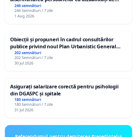
către utilizatorul TikTok „Gorici”
246 semnături
246 Semnături / 7 zile
1 Aug 2026
Obiecții și propuneri în cadrul consultărilor
publice privind noul Plan Urbanistic General
(PUG) Ialoveni
202 semnături
202 Semnături / 7 zile
30 Jul 2026
Asigurați salarizare corectă pentru psihologii
din DGASPC și spitale
180 semnături
180 Semnături / 7 zile
31 Jul 2026
Referendumul pentru demiterea Preşedintelui