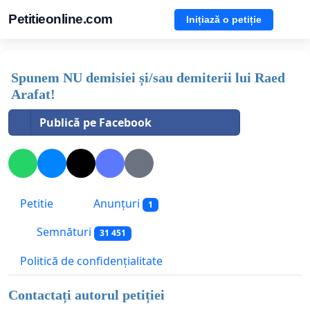
Petitieonline.com
Inițiază o petiție
Spunem NU demisiei și/sau demiterii lui Raed
Arafat!
Publică pe Facebook
Petitie
Anunțuri
1
Semnături
31 451
Politică de confidențialitate
Contactați autorul petiției