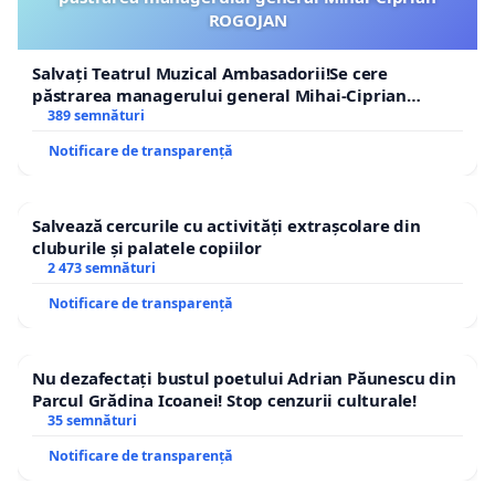
ROGOJAN
Salvați Teatrul Muzical Ambasadorii!Se cere
păstrarea managerului general Mihai-Ciprian
ROGOJAN
389 semnături
Notificare de transparență
Salvează cercurile cu activități extrașcolare din
cluburile și palatele copiilor
2 473 semnături
Notificare de transparență
Nu dezafectați bustul poetului Adrian Păunescu din
Parcul Grădina Icoanei! Stop cenzurii culturale!
35 semnături
Notificare de transparență