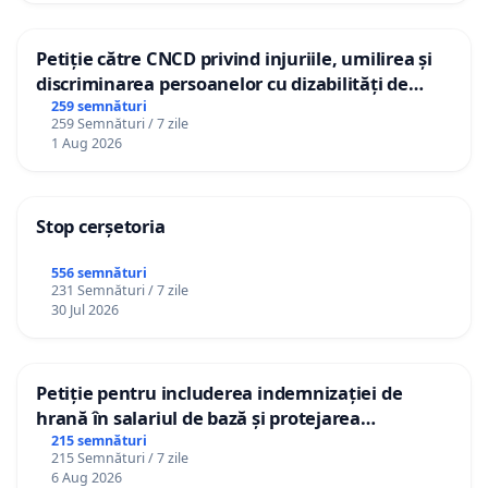
Petiție către CNCD privind injuriile, umilirea și
discriminarea persoanelor cu dizabilități de
către utilizatorul TikTok „Gorici”
259 semnături
259 Semnături / 7 zile
1 Aug 2026
Stop cerșetoria
556 semnături
231 Semnături / 7 zile
30 Jul 2026
Petiție pentru includerea indemnizației de
hrană în salariul de bază și protejarea
gradațiilor de vechime pentru asistenții
215 semnături
215 Semnături / 7 zile
personali
6 Aug 2026