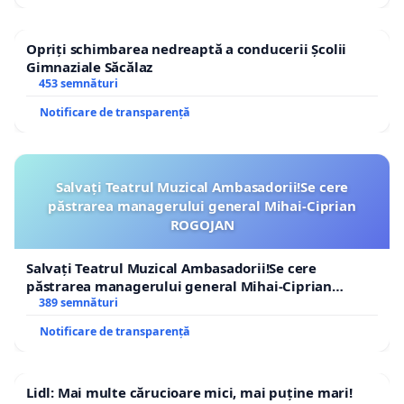
Opriți schimbarea nedreaptă a conducerii Școlii
Gimnaziale Săcălaz
453 semnături
Notificare de transparență
Salvați Teatrul Muzical Ambasadorii!Se cere
păstrarea managerului general Mihai-Ciprian
ROGOJAN
Salvați Teatrul Muzical Ambasadorii!Se cere
păstrarea managerului general Mihai-Ciprian
ROGOJAN
389 semnături
Notificare de transparență
Lidl: Mai multe cărucioare mici, mai puține mari!