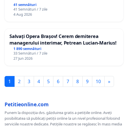
41 semnături
41 Semnături / 7 zile
4 Aug 2026
Salvați Opera Brașov! Cerem demiterea
managerului interimar, Petrean Lucian-Marius!
1 890 semnături
33 Semnături / 7 zile
27 Jun 2026
1
2
3
4
5
6
7
8
9
10
»
Petitieonline.com
Punem la dispoziția dvs. găzduirea gratis a petițiile online. Aveți
posibilitatea să publicați petiții online la un nivel profesional folosind
serviciile noastre dedicate. Petițiile noastre se regăsesc în mass media