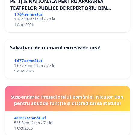
PETIȚIE NAȚIONALĂ PENTRU APĂRAREA
TEATRELOR PUBLICE DE REPERTORIU DIN
ROMÂNIA
1 764 semnături
1 764 Semnături / 7 zile
1 Aug 2026
Salvați-ne de numărul excesiv de urși!
1 677 semnături
1 677 Semnături / 7 zile
5 Aug 2026
Suspendarea Președintelui României, Nicușor Dan,
pentru abuz de funcție și discreditarea statului
48 093 semnături
535 Semnături / 7 zile
1 Oct 2025