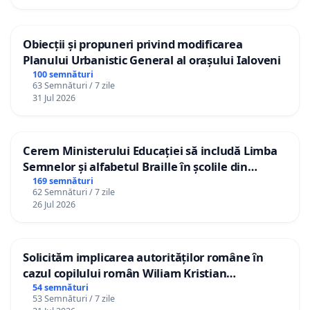
Obiecții și propuneri privind modificarea
Planului Urbanistic General al orașului Ialoveni
100 semnături
63 Semnături / 7 zile
31 Jul 2026
Cerem Ministerului Educației să includă Limba
Semnelor și alfabetul Braille în școlile din
Republica Moldova!
169 semnături
62 Semnături / 7 zile
26 Jul 2026
Solicităm implicarea autorităților române în
cazul copilului român Wiliam Kristian
Gheorghe, aflat în plasament în Danemarca de
54 semnături
53 Semnături / 7 zile
12 ani