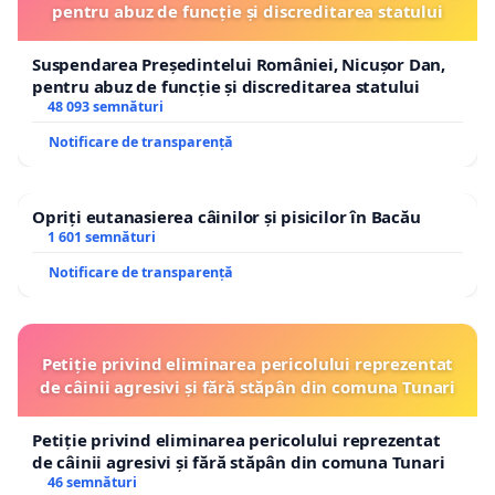
pentru abuz de funcție și discreditarea statului
Suspendarea Președintelui României, Nicușor Dan,
pentru abuz de funcție și discreditarea statului
48 093 semnături
Notificare de transparență
Opriți eutanasierea câinilor și pisicilor în Bacău
1 601 semnături
Notificare de transparență
Petiție privind eliminarea pericolului reprezentat
de câinii agresivi și fără stăpân din comuna Tunari
Petiție privind eliminarea pericolului reprezentat
de câinii agresivi și fără stăpân din comuna Tunari
46 semnături